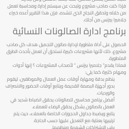
فإذا كنت صاحب مشروع وتبحث عن سيستم إدارة ومحاسبة تعمل
من خلاله وتحقق النجاح الذي تنشده، فإن هذا التقرير أعده خبراء
جلاميرا بيزنس من أجلك.
برنامج ادارة الصالونات النسائية
الحصول على أداة متطورة لإدارة صالون التجميل هدف كل صاحب
مشروع، ذلك لأنها مشروعات كبيرة تستحق أن تعمل بأحدث الطرق
المتطورة.
فماذا يقدم” جلاميرا بيزنس ” لأصحاب المشروعات ؟ إنها أدوات
ومهام كثيرة كما يلي:
ينظم بدقة ومهارة أوقات عمل العمال والموظفين، ليقوم
بدور أجهزة البصمة القديمة ويتابع أوقات الحضور والانصراف
والورديات.
أفضل برنامج محاسبي للصالونات يحقق انضباط شديد في
العمل بالصالون بشكل يحقق الرضاء للعملاء.
يتابع ويضبط جداول الحجوزات الخاصة بالعملاء، حيث يتم
ترتيبها بعناية مع التعديل عليها حسب الحاجة.
يرتب الاشتراكات الشهرية وينظمها.