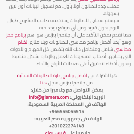
عملاء جدد للصالون أولاً بأول، مع تسجيل البيانات أون لاين
بسهولة.
سيستم سحابي للصالونات يستخدمه صاحب المشروع طوال
اليوم بدون قيود ومن أي موقع يوجد فيه.
مما تقدم يمكن التأكيد على أن جلاميرا بيزنس هو اهم
برنامج حجز
وهو أيضا أفضل برنامج محاسبي للصالونات وبلا منازع،
نظام
محاسبي
شامل ومتكامل ذلك لأنه يتضمن كل المهام والأدوات
التي يحتاجها أصحاب المشروعات للعمل والإدارة بشكل منضبط
وبدون أخطاء لتحقيق أعلى معدلات للأرباح والأداء.
هيا اشتراك في
افضل برنامج إدارة الصالونات النسائية
من جلاميرا بيزنس سجل
هنا
يمكن التواصل مع جلاميرا من خلال
:
البريد الإلكتروني
:
Info@glamera.com
الهاتف في المملكة العربية السعودية:
966555055515+
الهاتف في جمهورية مصر العربية:
201022274148+
جلاميرا على
فيس بوك
.