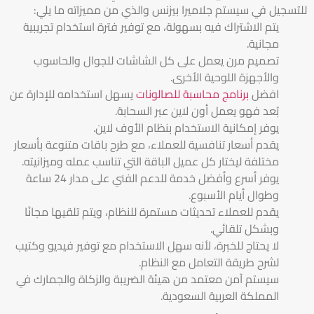
للتسجيل في سيستم جلاميرا بيزنس والذي من مميزاته ما يلي:
يتم الاشتراك فيه بسهولة، مع توفير فترة استخدام تجريبية
مجانية.
تصميم مرن يعمل على كل الشاشات للجوال والحاسوب
والأجهزة اللوحية الأخرى.
افضل
برنامج محاسبة للصالونات
يسهل استخدامه للإدارة عن
بُعد فهو يعمل أون لاين عبر السحابة.
يوفر إمكانية الاستخدام بنظام الأوف لاين.
يقدم أسعار تنافسية للعملاء، مع طرح باقات متنوعة بأسعار
مختلفة ليختار كل عميل الباقة التي تناسب عمله وميزانيته.
يوفر أسرع وأفضل خدمة للدعم الفني على مدار 24 ساعة
وطوال أيام الأسبوع.
يقدم للعملاء تحديثات مستمرة للنظام، ويتم تلقيها مجانًا
وبشكل تلقائي.
لا يحتاج للخبرة، لأنه سهل الاستخدام مع توفير فيديو وكتيب
لشرح طريقة التعامل مع النظام.
سيستم آمن معتمد من هيئة الضريبة والزكاة والجمارك في
المملكة العربية السعودية.