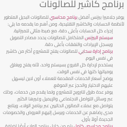
برنامج كاشير للصالونات
يوفر جلاميرا بيزنس أفضل
برنامج محاسبي
للصالونات البديل المتطور
لأنظمة الحسابات والكاشير التقليدية، ومن أهم ما يقدمه ما يلي:
إجراء كل الحسابات بأعلى دقة، مع ضبط مثالي للميزانية.
سيستم البيزنس
المتكامل للصالونات يحدد مصادر التمويل
ويسجل الإيرادات والنفقات بأعلى دقة.
برنامج إدارة سحابي
للصالونات يفتح للمشروع أكثر من كاشير
في نفس اليوم.
يستخدم لإدارة كل الفروع بسيستم واحد، لأنه يفتح ويغلق
يومياتها كلها في نفس الوقت.
يوضح أسعار الخدمات المقدمة للعملاء أون لاين ليسهل
عليهم الاختيار والحجز عبر الموقع.
يوفر عدة طرق للترويج للمشروع ولما يقدم من خدمات، وذلك
عبر وسائل التواصل الاجتماعي والإيميل وغيرها الكثير.
يتواصل مع عملاء الصالون الحاليين عبر برنامج الولاء، ويتابع
مدى رضاهم عن الخدمات ويرسل إليهم العروض والخصومات
الجديدة أولاً بأول.
برنامج محاسبي كامل
يتم من خلال برنامج الولاء أيضًا إضافة