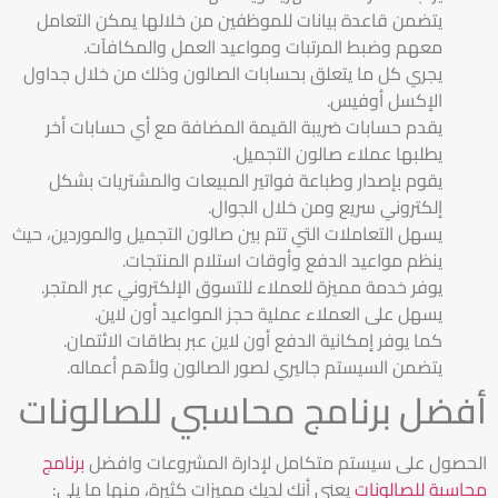
يتضمن قاعدة بيانات للموظفين من خلالها يمكن التعامل
معهم وضبط المرتبات ومواعيد العمل والمكافآت.
يجري كل ما يتعلق بحسابات الصالون وذلك من خلال جداول
الإكسل أوفيس.
يقدم حسابات ضريبة القيمة المضافة مع أي حسابات أخر
يطلبها عملاء صالون التجميل.
يقوم بإصدار وطباعة فواتير المبيعات والمشتريات بشكل
إلكتروني سريع ومن خلال الجوال.
يسهل التعاملات التي تتم بين صالون التجميل والموردين، حيث
ينظم مواعيد الدفع وأوقات استلام المنتجات.
يوفر خدمة مميزة للعملاء للتسوق الإلكتروني عبر المتجر.
يسهل على العملاء عملية حجز المواعيد أون لاين.
كما يوفر إمكانية الدفع أون لاين عبر بطاقات الائتمان.
يتضمن السيستم جاليري لصور الصالون ولأهم أعماله.
أفضل برنامج محاسبي للصالونات
الحصول على سيستم متكامل لإدارة المشروعات وافضل
برنامج
محاسبة للصالونات
يعني أنك لديك مميزات كثيرة، منها ما يلي: