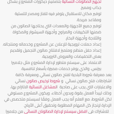
تجهيز الصالونات النسائية
بتصميم ديكورات المشروع بشكل
جذاب ومميز.
توفير مكان للاستقبال يتوفر فيه تلفاز ومصدر للتسلية
ومقاعد مريحة.
توفير جميع الأجهزة والمعدات التي يحتاجها الصالون من
ضمنها التكييفات والمراوح وأجهزة السيشوار والمكواة
والثلاجة وأجهزة البخار.
إعداد حملات ترويجية للإعلان عن المشروع وخدماته ومنتجاته.
إعداد حفل منظم ومتميز لافتتاح صالون التجميل وتقديم
بعض التخفيضات والعروض الترويجية.
الاعتماد على سيستم متطور لإدارة المشروع مثل جلاميرا
بيزنس، والذي يوفر خدمات مميزة بأسعار تنافسية.
بعد معرفة شروط البلدية لفتح صالون نسائي ومعرفة كافة
اشتراطات فتح صالون نسائي و
شروط ترخيص صالون
نسائي
والاعتبارات التي يجب على صاحبة ا
لمشاغل النسائية
الالتزام بها،
وذلك ليبدأ العمل بقوة وبدون أخطاء، ويكون المشروع مستوفي
لكل الشروط، مع العلم أنه يجب العمل وفقًا لسيستم متخصص في
الإدارة لإنجاز كل المهام المطلوبة وتحقيق أعلى الأرباح.
للاشتراك في
افضل سيستم لإدارة الصالونان النسائي
من جلاميرا