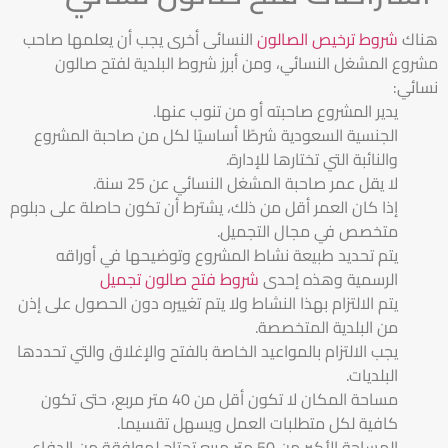
هناك
شروط ترخيص الصالون
النسائى أخرى يجب أن يعلمها صاحب
مشروع المشغل النسائي، ومن أبرز شروط البلدية لفتح صالون
نسائي:
يدير المشروع صاحبته أو من تنوب عنها.
الجنسية السعودية شرطًا أساسيًا لكل من صاحبة المشروع
والنائبة التي تختارها للإدارة.
لا يقل عمر صاحبة المشغل النسائي عن 25 سنة.
إذا كان العمر أقل من ذلك، يشترط أن تكون حاصلة على دبلوم
متخصص في مجال التجميل.
يتم تحديد طبيعة نشاط المشروع وتوضيحها في أوراقه
الرسمية وهذه إحدى
شروط فتح صالون تجميل
يتم الالتزام بهذا النشاط ولا يتم تغييره دون الحصول على إذن
من البلدية المتخصصة.
يجب الالتزام بالمواعيد الخاصة بالفتح والإغلاق والتي تحددها
البلديات.
مساحة المكان لا تكون أقل من 40 متر مربع، حتى تكون
كافية لكل متطلبات العمل ويسهل تقسيما.
المساحة الأكبر من 50 متر مربع تحتاج لموافقة من الدفاع