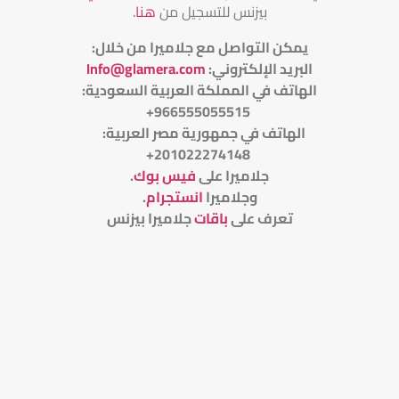
بيزنس للتسجيل من
هنا
.
يمكن التواصل مع جلاميرا من خلال
:
البريد الإلكتروني
:
Info@glamera.com
الهاتف في المملكة العربية السعودية:
966555055515+
الهاتف في جمهورية مصر العربية:
201022274148+
جلاميرا على
فيس بوك
.
وجلاميرا
انستجرام
.
تعرف على
باقات
جلاميرا بيزنس