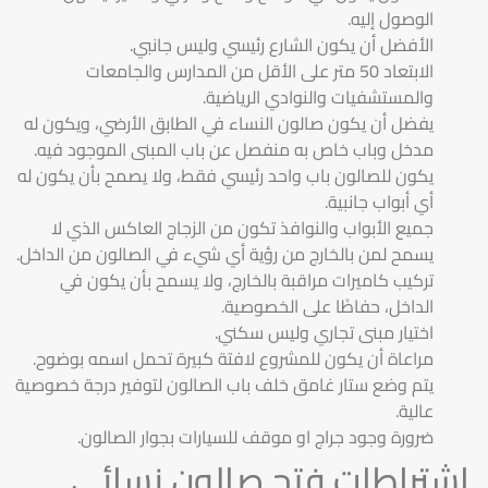
الوصول إليه.
الأفضل أن يكون الشارع رئيسي وليس جانبي.
الابتعاد 50 متر على الأقل من المدارس والجامعات
والمستشفيات والنوادي الرياضية.
يفضل أن يكون صالون النساء في الطابق الأرضي، ويكون له
مدخل وباب خاص به منفصل عن باب المبنى الموجود فيه.
يكون للصالون باب واحد رئيسي فقط، ولا يصمح بأن يكون له
أي أبواب جانبية.
جميع الأبواب والنوافذ تكون من الزجاج العاكس الذي لا
يسمح لمن بالخارج من رؤية أي شيء في الصالون من الداخل.
تركيب كاميرات مراقبة بالخارج، ولا يسمح بأن يكون في
الداخل، حفاظَا على الخصوصية.
اختيار مبنى تجاري وليس سكني.
مراعاة أن يكون للمشروع لافتة كبيرة تحمل اسمه بوضوح.
يتم وضع ستار غامق خلف باب الصالون لتوفير درجة خصوصية
عالية.
ضرورة وجود جراج او موقف للسيارات بجوار الصالون.
اشتراطات فتح صالون نسائي