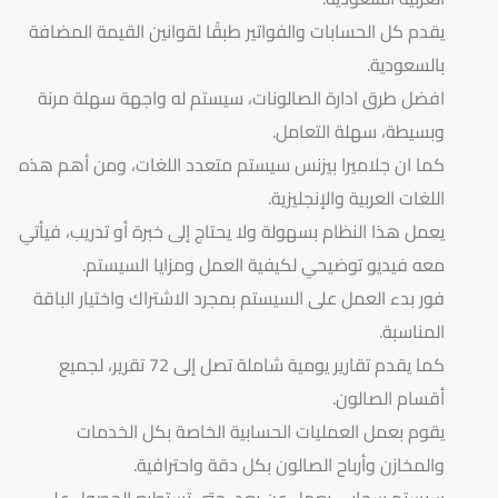
يقدم كل الحسابات والفواتير طبقًا لقوانين القيمة المضافة
بالسعودية.
افضل طرق ادارة الصالونات، سيستم له واجهة سهلة مرنة
وبسيطة، سهلة التعامل.
كما ان جلاميرا بيزنس سيستم متعدد اللغات، ومن أهم هذه
اللغات العربية والإنجليزية.
يعمل هذا النظام بسهولة ولا يحتاج إلى خبرة أو تدريب، فيأتي
معه فيديو توضيحي لكيفية العمل ومزايا السيستم.
فور بدء العمل على السيستم بمجرد الاشتراك واختيار الباقة
المناسبة.
كما يقدم تقارير يومية شاملة تصل إلى 72 تقرير، لجميع
أقسام الصالون.
يقوم بعمل العمليات الحسابية الخاصة بكل الخدمات
والمخازن وأرباح الصالون بكل دقة واحترافية.
سيستم سحابي يعمل عن بعد، حتى تستطيع الحصول على