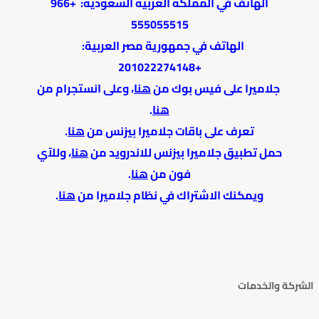
الهاتف في المملكة العربية السعودية: +966
555055515
الهاتف في جمهورية مصر العربية:
+201022274148
جلاميرا على فيس بوك من
هنا
، وعلى انستجرام من
هنا
.
تعرف على باقات جلاميرا بيزنس من
هنا
.
حمل تطبيق جلاميرا بيزنس للاندرويد من
هنا
، وللآي
فون من
هنا
.
ويمكنك الاشتراك في نظام جلاميرا من
هنا
.
الشركة والخدمات