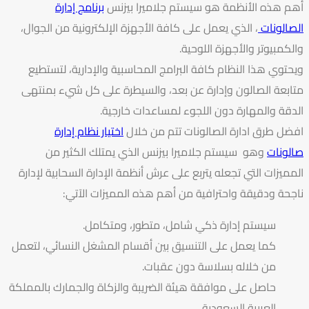
أهم هذه الأنظمة هو سيستم جلاميرا بيزنس
برنامج إدارة
الصالونات
، الذي يعمل على كافة الأجهزة الإلكترونية من الجوال،
والكمبيوتر والأجهزة اللوحية.
ويحتوي هذا النظام كافة البرامج المحاسبية والإدارية، لتستطيع
متابعة الصالون وإدارة عن بعد، والسيطرة على كل شيء بمنتهى
الدقة والمهارة دون اللجوء لمساعدات خارجية.
افضل طرق ادارة الصالونات تتم من خلال
اختيار نظام إدارة
صالونات
وهو سيستم جلاميرا بيزنس الذي يمتلك الكثير من
المميزات التي تجعله يتربع على عرش أنظمة الإدارة السحابية لإدارة
ناجحة ودقيقة واحترافية من أهم هذه المميزات الآتي:
سيستم إدارة ذكي شامل، متطور، ومتكامل.
كما يعمل على التنسيق بين أقسام المشغل النسائي، لتعمل
من خلاله بسلاسة دون عقبات.
حاصل على موافقة هيئة الضريبة والزكاة والجمارك بالمملكة
العربية السعودية.