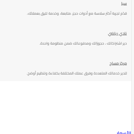
سبا
قدّم تجربة أكثر سلاسة مع أدوات حجز، متابعة، وخدمة تليق بعملائك.
نادي رياضي
دير اشتراكاتك ، حجوزاتك ومدفوعاتك ضمن منظومة واحدة.
مركز مساج
لتدير خدماتك المتعددة وفرق عملك المختلفة بكفاءة وتنظيم أوضح.
الأسعار