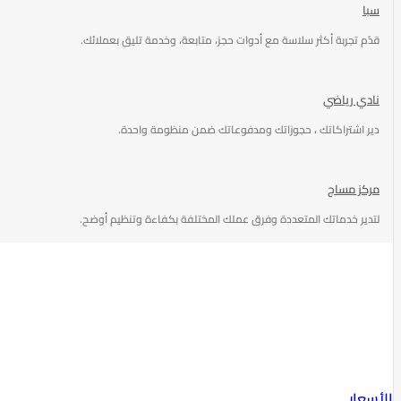
سبا
قدّم تجربة أكثر سلاسة مع أدوات حجز، متابعة، وخدمة تليق بعملائك.
نادي رياضي
دير اشتراكاتك ، حجوزاتك ومدفوعاتك ضمن منظومة واحدة.
مركز مساج
لتدير خدماتك المتعددة وفرق عملك المختلفة بكفاءة وتنظيم أوضح.
الأسعار