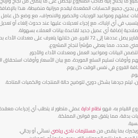
جميع ما يحتاج إليه صاحب المشروع ليحصل على ما يتمنى من نجاح وأرباح.
نس يجري جميع الحسابات المقعدة ليقدم ميزانية منضبطة، هذا بالإضافة
 أوقات عملهم ومواعيد الورديات والحضور والانصراف، مع وضع كل عام
تسبب في أي ارتباك، مع إجراء تعديلات عليها عند حدوث إلغاء أو تعدي
احية إضافة أي عميل جديد لقاعدة بيانات العملاء بسهولة.
الها يتعرف على معدلات الأداء بدقة.
 زمني محدد، مما يعطي مؤشراً لنجاح المشروع.
تتضمن البيانات ومواعيد العمل ومعدلات الأداء والأجور.
وأوقات تسليم السلع الموردة، مع بيان الأسعار وأوقات استحقاق الم
كافة الفروع في نفس الوقت كل يوم.
وم.
 ليتم جردها بشكل دوري لتوضيح حالة المنتجات والكميات المتاحة.
وع القيام به، فهو
نظام ادارة
عملي متطور لا يتطلب أي إجراءات معقدة ل
ت بدقة، مما يتفق مع قوانين المملكة.
سية.
 ويخبرك بما ينقص من
مستلزمات نادي رياضي
نسائي أو رجالي.
 الجيم، كما يتابع الحجوزات التي يجرى عليها أي تعديلات.