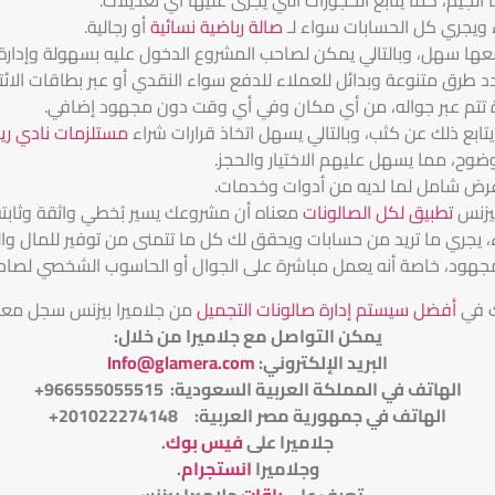
ء ويجري كل الحسابات سواء لـ
صالة رباضية نسائية
أو رجالية.
ا سهل، وبالتالي يمكن لصاحب المشروع الدخول عليه بسهولة وإدار
د طرق متنوعة وبدائل للعملاء للدفع سواء النقدي أو عبر بطاقات الائت
دارة تتم عبر جواله، من أي مكان وفي أي وقت دون مجهود إضافي.
يتابع ذلك عن كثب، وبالتالي يسهل اتخاذ قرارات شراء
مستلزمات نادي ر
ضوح، مما يسهل عليهم الاختيار والحجز.
وعرض شامل لما لديه من أدوات وخدمات.
بيزنس
تطبيق لكل الصالونات
معناه أن مشروعك يسير بُخطي واثقة وثابته
، يجري ما تريد من حسابات ويحقق لك كل ما تتمنى من توفير للمال و
 مجهود، خاصة أنه يعمل مباشرة على الجوال أو الحاسوب الشخصي لصاح
ك في
أفضل سيستم إدارة صالونات التجميل
من جلاميرا بيزنس سجل مع
يمكن التواصل مع جلاميرا من خلال
:
البريد الإلكتروني
:
Info@glamera.com
الهاتف في المملكة العربية السعودية: 966555055515+
الهاتف في جمهورية مصر العربية: 201022274148+
جلاميرا على
فيس بوك
.
وجلاميرا
انستجرام
.
تعرف على
باقات
جلاميرا بيزنس