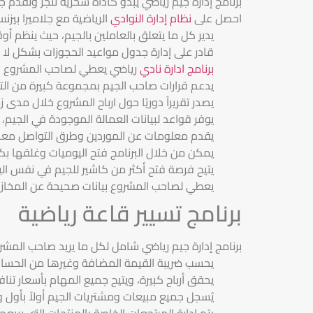
برنامج إدارة جيم رياضي يبدو كأداة سحرية تنجز وتقدم 
احصل على
نظام إدارة النوادي
الرياضية مع جلاميرا بيز
يدير كل ما يتعلق بالعاملين بالجيم، حيث ينظم
قادر على إدارة جدول مواعيد الحجوزات بشكل لا ي
برنامج ادارة نادي
رياضي يعطي لصاحب المشروع صل
يدعم قرارات صاحب الجيم بمجموعة كبيرة من التقارير يصل عددها إلى 72 تقرير، من خل
يصدر تقريراً دوريًا حول ارباح المشروع خلال مدى
يوفر قواعد لبيانات العمالة الموجودة في الجيم، 
يقدم معلومات عن الموردين وطرق التواصل معهم 
يمكن من خلال البرنامج فتح اليوميات وغلقها ب
يتيح فرصة فتح أكثر من كاشير للجيم في نفس الي
يعطي لصاحب المشروع بيانات صحيحة عن المخازن،
برنامج تسيير قاعة رياضية
برنامج إدارة جيم رياضي شامل لكل ما يريد صاحب المشر
يحسب ضريبة القيمة المضافة وغيرها من الحسابا
يحقق أرباح كبيرة، ويتيح جميع المهام بأسعار تناف
يُسجل جميع مبيعات ومشتريات الجيم أولاً بأول
يتم إدارة المرتجعات الخاصة بالمنتجات التي يبيعها