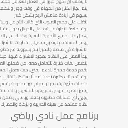
لا يتطلب أن تكون خبيراً في العمل لتتعامل معه.
يتم إنجاز الكثير من المهام في وقت وجيز وبتكل
يسهم في زيادة هامش الربح بشكل كبير.
يتغلب على جميع العيوب التي كانت تنتج عن وسائل 
يوفر متعة الإدارة عن بُعد على الجوال بدون عقبا
يعمل على جميع الأجهزة اللوحية وكذلك على ال
يوفر للمستخدم توضيح تفصيلي لخطوات الاشترا
الاشتراك في منصة جلاميرا يتم بسهولة عبر خط
يبدأ العمل على النظام بمجرد الاشتراك فيها، حيث
يتضمن لغات كثيرة للتعامل معه، من ضمنها العربي
يقدم خدمة مميزة للدعم الفني، حيث يعمل المسا
يوفر تحديثات كثيرة تحدث مجانًا وبشكل تلقائي 
خدمات كثيرة يقدمها ومهام غير محدودة يقوم به
يتميز بتقديم عروض تسويقية للمشروع وللخدمات 
يجري أي حسابات مطلوبة بدقة، وبالتالي يضمن تح
نظام معتمد من هيئة الضريبة والزكاة والجمارك 
برنامج عمل نادي رياضي