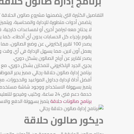
برنامج إدارة صالون حلاقة
التفاصيل الكثيرة التي يتضمنها مشروع صالون الحلاقة ت
يتضمن أدوات متطورة للإدارة والمحاسبة، ويتميز
لا يحتاج معه لبرامج أخرى أو لمساعدات خارجية،
يقوم بإجراء كل الحسابات بدون أي أخطاء، كما يص
يصدر 100 تقرير إلكتروني عن وضع الصالون، مما يسهل الإدارة واتخاذ القرارات.
يعمل أون لاين، مما يسهل الإدارة في أي وقت 
يصدر تقارير عن أرباح الصالون بشكل دوري.
يجري الجرد الإلكتروني للمخازن بشكل دوري، مع إص
برنامج إدارة صالون حلاقة رجالي مميز يدير الموظ
أفضل أداة لإدارة جداول المواعيد والحجوزات، مع
يتميز بسهولة الاستخدام ووجود شاشة مستخدم
خدمة دعم فني 24 ساعة، وكتيب وفيديو للتعليمات.
برنامج صالونات حلاقة
يتميز بسهولة الدفع والاس
ديكور صالون حلاقة
يحتاج صالون الحلاقة إلى مجموعة من الأدوات والمستلز