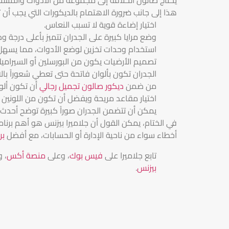
هذا إلى جانب ضرورة الاهتمام بالديكورات التي يجب أن 
اختيار إضاءة قوية لا تسبب النعاس.
وضع مرايا كبيرة على الجدران تتميز بأعلى درجة و
استخدام وحدات تخزين لوضع الأدوات، مما يسهل
تصميم الأرضيات يكون من البورسلين أو السيرامي
الجدران تكون بألوان فاتحة حتى تعطي شعوراً بالا
من ضمن
ديكور صالون تجميل رجالي
أن تكون ألو
اختيار مقاعد مريحة ويفضل أن تكون من اللونين ا
يمكن أن تتضمن الجدران صوراً كبيرة توضح أحدث 
في الختام، يمكن القول أن جلاميرا بيزنس هو أهم برنا
أخطاء سواء من ناحية الإدارة أو الحسابات، مع أفضل
بر
تابع جلاميرا على
فيس بوك
، وعلى
منصة أكس
، 
بيزنس
.