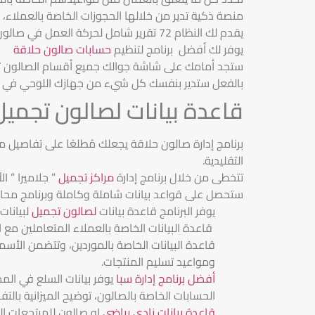
منصة ذكية تدير من خلالها الحجوزات الخاصة بالعملاء، 
يقدم لك النظام 72 تقرير شامل لحركة العمل في صالون الحلاقة، من خلالها تتمكن من تحليل البيانات ثم اتخاذ القرارات.
يوفر لك أفضل برنامج لتنظيم
حسابات صالون حلاقة
ستجد أمامك على شاشة جوالك جميع أقسام الصالون تتاب
بالفعل ستدير بنفسك كل شيء من جهازك اللوحي في أ
قاعدة بيانات لصالون تجميل
برنامج إدارة صالون حلاقة يجعلك مُطلعًا على تفاصيل م
التقليدية.
تتخطى من خلال برنامج إدارة
مراكز تجميل
” جلاميرا ” ا
ستحصل على قواعد بيانات شاملة وكاملة وبرنامج محا
يوفر البرنامج قاعدة بيانات
لصالون تجميل
لبيانات
قاعدة البيانات الخاصة بالعملاء المتعاملين مع ا
قاعدة البيانات الخاصة بالموردين، وتتضمن الأسم
ومواعيد تسليم المنتجات.
أفضل برنامج إدارة سبا
يوفر بيانات السلع في المخ
الحسابات الخاصة بالصالون، توضيح الميزانية بالت
قاعدة بيانات نادي رياضي
او صالون للمرتجعات ال