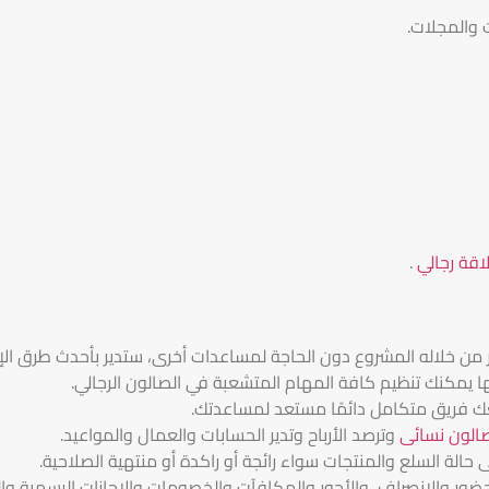
 والمجلات.
اقة رجالي
.
ير من خلاله المشروع دون الحاجة لمساعدات أخرى، ستدير بأحدث طرق الإدا
لها يمكنك تنظيم كافة المهام المتشعبة في الصالون الرجالي.
عك فريق متكامل دائمًا مستعد لمساعدتك.
صالون نسائى
وترصد الأرباح وتدير الحسابات والعمال والمواعيد.
حالة السلع والمنتجات سواء رائجة أو راكدة أو منتهية الصلاحية.
ور والانصراف، والأجور والمكافآت والخصومات والإجازات الرسمية والط