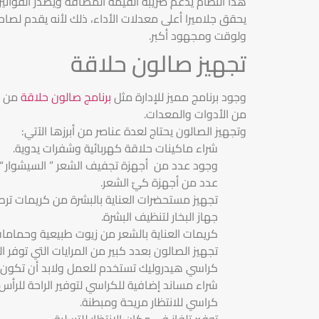
هذا النظام يدعم ضريبة القيمة المضافة ويصدر الفواتي
يحقق جلاميرا أعلى معدلات الأداء، ذلك لأنه يقدم لصاحب
ولوقت ومجهود أكبر.
تجهيز صالون حلاقة
وجود برنامج مميز للإدارة مثل
برنامج صالون حلاقة
من ا
من الأدوات والمعدات.
وتجهيز الصالون يحتاج لعدة عناصر من أبرزها الآتي:
شراء ماكينات حلاقة كهربائية وشفرات يدوية.
وجود عدد من أجهزة تجفيف الشعر ” السيشوار “.
عدد من أجهزة كيّ الشعر.
تجهيز مستحضرات العناية بالبشرة من كريمات ترط
جهاز البخار لتنظيف البشرة.
كريمات العناية بالشعر من زيوت طبيعية وحمامات
تجهيز الصالون بعدد كبير من المرايات التي توفر 
كراسي هيدروليك تستخدم للعمل ولابد أن تكون 
شراء مساند إضافية للكراسي لتوفير الراحة للرأس 
كراسي للانتظار مريحة ومبطنة.
توفير تلفاز في مكان الانتظار للتسلية.