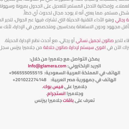
ملاء، وإمكانية التدخل المستمر للتعديل على الجدول بمرونة وسهولة، 
بشكل مستمر، مما يعني أنه لا يوجد مجال لحدوث أي خطأ.
 رجالي
وهو الأداء التقنية الحديثة التي تشترك فيها عبر الجوال، لتدي
أقل مجهود ودون الاستعانة بمحاسبين ومتخصصين في الإدارة، لأنك ستك
ء لتدير
صالون تجميل نسائي
أو رجالي، مع أحدث نظم الإدارة الحديثة.
راك الآن في
اقوى سيستم لإدارة صالون حلاقة
من جلاميرا بيزنس سج
يمكن التواصل مع جلاميرا من خلال
:
البريد الإلكتروني
:
Info@glamera.com
الهاتف في المملكة العربية السعودية: 966555055515+
الهاتف في جمهورية مصر العربية: 201022274148+
جلاميرا على
فيس بوك
.
وجلاميرا
انستجرام
.
تعرف على
باقات
جلاميرا بيزنس