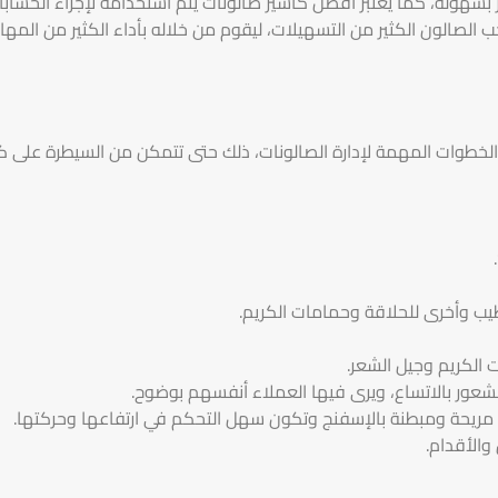
ر بسهولة، كما يعتبر أفضل كاشير صالونات يتم استخدامه لإجراء الحساب
 الصالون الكثير من التسهيلات، ليقوم من خلاله بأداء الكثير من المها
لخطوات المهمة لإدارة الصالونات، ذلك حتى تتمكن من السيطرة على ك
يب وأخرى للحلاقة وحمامات الكريم.
 الكريم وجيل الشعر.
الشعور بالاتساع، ويرى فيها العملاء أنفسهم بوضوح.
مريحة ومبطنة بالإسفنج وتكون سهل التحكم في ارتفاعها وحركتها.
والأقدام.