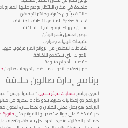
منضدة في مكان الانتظار يوضع عليها المشروبات
مناشف بأنواع كثيرة، ومنشر لتجفيفها.
غسالة صغيرة للملابس لتنظيف المناشف.
سخان كهرباء لتوفير المياه الساخنة.
حوض لغسيل شعر الزبائن.
تكييفات للهواء، ومراوح.
شفاطات للتخلص من الروائح الغير مرغوب فيها.
الأدوات التي تستخدم للنظافة.
مقصات بأحجام متنوعة.
جهاز تعقيم الأدوات من ضمن تجهيزات صالون
حل
برنامج إدارة صالون حلاقة
اقوى برنامج
حسابات مركز تجميل
” جلاميرا بيزنس ” تد
البرنامج ذو إمكانيات كبيرة، يبدو كأداة سحرية من خلا
البرنامج هو بديل عملي للفنيين والمحاسبين، ليكون م
طريقة ذكية على جوالك، تصدر بها الفواتير مثل
فاتورة 
كما تدير المخازن، وتجري الجرد بكل بساطة، وتتعرف على 
تحدد كل ما يتعلق بالعمال مثل مواعيدهم الخاصة بالحض