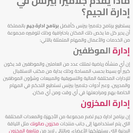
ماذا يقدم جلاميرا بيزنس في
إدارة الجيم؟
يستطيع برنامج جلاميرا بيزنس كأفضل
برنامج ادارة جيم
بالمملكة
أن يدير كل ما يخص ذلك المكان باحترافية وذلك لتوفيره مجموعة
من الخدمات والأعمال والمهام المتمثلة بالآتي:
إدارة
الموظفين
إن أي منشأة رياضية تمتلك عدد من العاملين والموظفين قد يكون
كبير أو بسيط بحسب المساحة وذلك بداية من مكتب الاستقبال
للإدارات المختلفة المالية والتسويقية والمبيعات وشؤون الموظفين
والمدربين، وعبر أدوات جلاميرا بيزنس تستطيع التحكم في المهام
الخاصة بهم ومراجعتها في أي وقت ومن أي مكان.
إدارة المخزون
إن برنامج ادارة جيم تضم مجموعة من الأجهزة والمعدات المختلفة
التي يتم استخدامها إلى جانب منتجات
مخزون صالونك
مثل اللياقة
البدنية التي يستهلكها الأعضاء، وبالتالي لابد من
متابعة المخزون