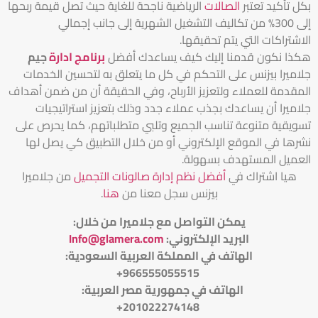
بكل تأكيد تعتبر
الصالات
الرياضية ناجحة للغاية حيث تصل قيمة ربحها
إلى 300% من تكاليف التشغيل الشهرية إلى جانب إجمالي
الاشتراكات التي يتم تحقيقها.
هكذا نكون قدمنا إليك كيف يساعدك أفضل
برنامج ادارة
جيم
جلاميرا بيزنس على التحكم في كل ما يتعلق به لتحسين الخدمات
المقدمة للعملاء ولتعزيز الأرباح، وفي الحقيقة أن من ضمن أهداف
جلاميرا أن يساعدك بجذب عملاء جدد وذلك بتعزيز استراتيجيات
تسويقية متنوعة تناسب الجميع وتلبي متطلباتهم، كما يحرص على
نشرها في الموقع الإلكتروني أو من خلال التطبيق كي يصل لها
العميل المستهدف بسهولة.
هيا اشتراك في
أفضل نظم إدارة صالونات التجميل
من جلاميرا
بيزنس سجل معنا من
هنا
.
يمكن التواصل مع جلاميرا من خلال
:
البريد الإلكتروني
:
Info@glamera.com
الهاتف في المملكة العربية السعودية:
966555055515+
الهاتف في جمهورية مصر العربية:
201022274148+