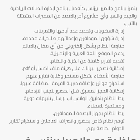
يتميز برنامج جلاميرا بيزنس كأفضل برنامج لإدارة الصالات الرياضية
والجيم والسبا وأي مشروع آخر بالعديد من المميزات المتمثلة
بالآتي:
إدارة العضويات وتحديد عدد أيامها والتمرينات.
إدارة شؤون الموظفين وإعطائهم صلاحيات محددة.
متابعة النظام بشكل إلكتروني من أي مكان بالعالم.
يدعم الموقع اللغة العربية والإنجليزية.
تقديم تقارير كاملة عن الخزنة والنظام.
إمكانية تصدير البيانات على هيئة ملف اكسل أو pdf.
متابعة الأعضاء بشكل مستمر وكتابة تقارير عنهم.
استخراج فواتير وإضافة ضريبة القيمة المضافة عليها.
إمكانية الحجز المسبق قبل الحضور لتجنب الازدحام.
ربط النظام بتطبيق الواتس آب لإرسال تنبيهات دورية
ومستمرة للعملاء.
ربط النظام بجهاز البصمة للموظفين.
توفير نظام خاص بحضور وانصراف العاملين واستخراج تقارير
الدوام الخاصة بهم.