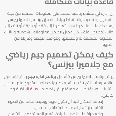
قاعدة بيانات متكاملة
إن إدارة أي منشأة رياضية تعتمد على معلومات العملاء من حيث
التسجيل والتحديث والاحتفاظ بها، لذلك فإن برنامج جلاميرا بيزنس
يساعدك على امتلاكها بدون تعرضها إلى فقد أو سرقة أو تلف إلى
جانب تخصيص ملف لكل عميل يتضمن معلوماته الشخصية وبيانات
العضوية المتعلقة به وتصنيفها ومواعيد التجديد وغيرها من
الأمور.
كيف يمكن تصميم جيم رياضي
مع جلاميرا بيزنس؟
يهتم برنامج جلاميرا بيزنس كأفضل
برنامج ادارة جيم
بذكر التفاصيل
والمعلومات التي ترغب بالتعرف عليها كصاحب مشروع منها ما هي
الأشياء التي يفترض بك معرفتها في تصميم
الصالة
الرياضية وهي
كالآتي:
إضاءة المكان لابد أن تكون قوية وبعيدة تماما عن الضوء
الخافت لإشعار العملاء باليقظة والحماس.
وضع مرآة على الجدران لزيادة شعور المستخدمين بالاتساع