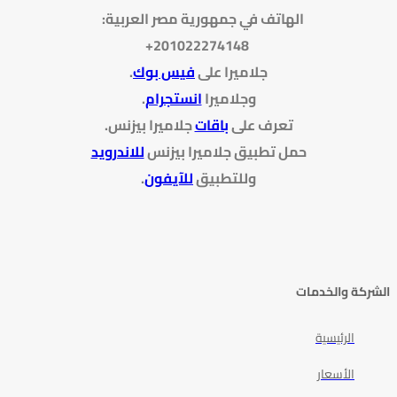
الهاتف في جمهورية مصر العربية:
201022274148+
جلاميرا على
فيس بوك
.
وجلاميرا
انستجرام
.
تعرف على
باقات
جلاميرا بيزنس
.
حمل تطبيق جلاميرا بيزنس
للاندرويد
وللتطبيق
للآيفون
.
الشركة والخدمات
الرئيسية
الأسعار