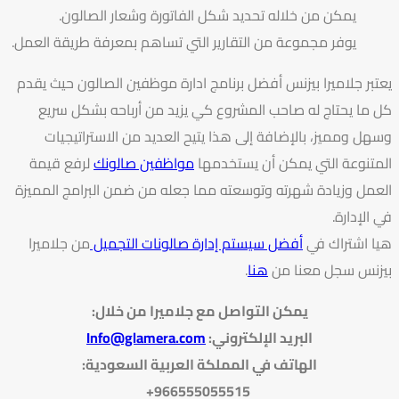
يمكن من خلاله تحديد شكل الفاتورة وشعار الصالون.
يوفر مجموعة من التقارير التي تساهم بمعرفة طريقة العمل.
يعتبر
جلاميرا بيزنس
أفضل
برنامج ادارة موظفين الصالون
حيث يقدم
كل ما يحتاج له صاحب المشروع كي يزيد من أرباحه بشكل سريع
وسهل ومميز، بالإضافة إلى هذا يتيح العديد من الاستراتيجيات
المتنوعة التي يمكن أن يستخدمها
مواظفين صالونك
لرفع قيمة
العمل وزيادة شهرته وتوسعته مما جعله من ضمن البرامج المميزة
في الإدارة.
هيا اشتراك في
أفضل سيستم إدارة صالونات التجميل
من جلاميرا
بيزنس سجل معنا من
هنا
.
يمكن التواصل مع جلاميرا من خلال
:
البريد الإلكتروني
:
Info@glamera.com
الهاتف في المملكة العربية السعودية:
966555055515+