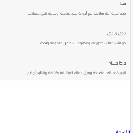
سبا
قدّم تجربة أكثر سلاسة مع أدوات حجز، متابعة، وخدمة تليق بعملائك.
نادي رياضي
دير اشتراكاتك ، حجوزاتك ومدفوعاتك ضمن منظومة واحدة.
مركز مساج
لتدير خدماتك المتعددة وفرق عملك المختلفة بكفاءة وتنظيم أوضح.
الأسعار