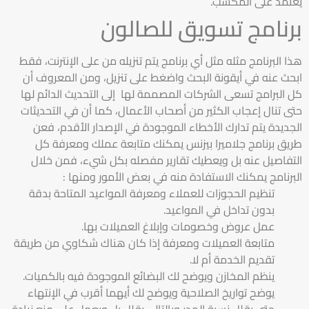
يعتمد على المكسب.
برنامج تسويق للصالون
هذا البرنامج مثله مثل أي برنامج يتم تنزيله من على الإنترنت، فقط
ابحث عنه في أيقونة البحث واضغط على تنزيل، ومن المعروف أن
كل البرامج تسعى الشركات المصممة لها إلى التحديث الدائم لها
حتى تنال إعجاب الكثير من أصحاب الأعمال، كما أن في التحديثات
الجديدة يتم تدارك الأخطاء الموجودة في الإصدار الأقدم، فعن
طريق برنامج جلاميرا بيزنس يمكنك متابعة عملك ومعرفة كل
التفاصيل عنه بل ويعطيك تقارير مفصله بكل شيء، فمن خلال
البرنامج يمكنك الاستفادة منه في بعض الأمور ومنها :
تنظيم الحجوزات للعملاء ومعرفة المواعيد المتاحة بدقة
بدون تداخل في المواعيد.
عمل عروض وخصومات وإبلاغ العميلات بها.
متابعة العميلات ومعرفة إذا كان هناك شكاوي من طريقة
تقديم الخدمة أم لا.
ينظم المخازن ويوضح لك البضائع الموجودة فيه بالكميات.
يوضح تواريخ الصلاحية ويوضح لك أيهما أقرب في الإنتهاء
حتى يقلل نسبة الهدر وبالتالي يقلل بل ويعمل على منع زيادة