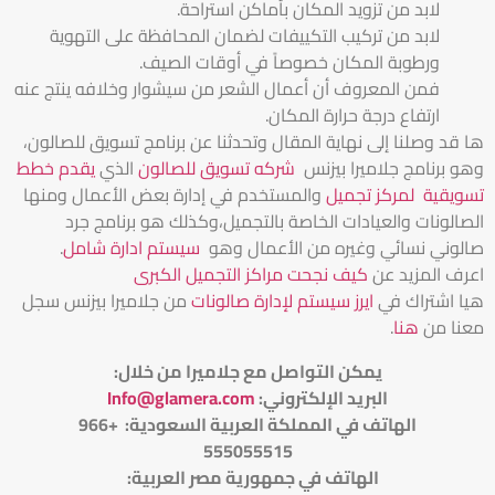
لابد من تزويد المكان بأماكن استراحة.
لابد من تركيب التكييفات لضمان المحافظة على التهوية
ورطوبة المكان خصوصاً في أوقات الصيف.
فمن المعروف أن أعمال الشعر من سيشوار وخلافه ينتج عنه
ارتفاع درجة حرارة المكان.
ها قد وصلنا إلى نهاية المقال وتحدثنا عن برنامج تسويق للصالون،
وهو برنامج جلاميرا بيزنس
شركه تسويق للصالون
الذي
يقدم خطط
تسويقية لمركز تجميل
والمستخدم في إدارة بعض الأعمال ومنها
الصالونات والعيادات الخاصة بالتجميل،وكذلك هو برنامج جرد
صالوني نسائي وغيره من الأعمال وهو
سيستم ادارة شامل
.
اعرف المزيد عن
كيف نجحت مراكز التجميل الكبرى
هيا اشتراك في
ايرز سيستم لإدارة صالونات
من جلاميرا بيزنس سجل
معنا من
هنا
.
يمكن التواصل مع جلاميرا من خلال:
البريد الإلكتروني:
Info@glamera.com
الهاتف في المملكة العربية السعودية: +966
555055515
الهاتف في جمهورية مصر العربية: