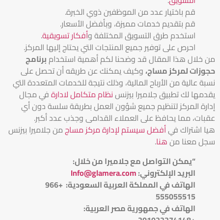
قم باختيار عدد من الموظفين ذوي الخبرة.
قم بتقديم خدمات مميزة، وبأفضل الأسعار.
استخدم طرق التسويق المختلفة و
أفكار تسويقية
.
احرص على توفير جميع المنتجات التي يحتاج إليها المركز.
من خلال هذا المقال قد وضحنا لكم أهمية استخدام
برنامج
حجوزات لمركز مساج،
وكيف يمكنك عن طريقه أن تحصل على
نسبة عالية من الأرباح المالية، وذلك نتيجة للخدمات المتعددة التي
يقدمها لك تطبيق جلاميرا بيزنس
نظام متكامل لادارة
في مجال
إدارة المركز لتنظيم جميع شؤون العمل بطريقة سلسة دون أي
عقبات، مما يحافظ على العملاء القدامى وجذب عدد أكبر.
هيا اشتراك في
أفضل سيستم لإدارة مركز مساج
من جلاميرا بيزنس
سجل معنا من
هنا
.
“يمكن التواصل مع جلاميرا من خلال
:
البريد الإلكتروني
:
Info@glamera.com
الهاتف في المملكة العربية السعودية: +966
555055515
الهاتف في جمهورية مصر العربية:
+201022274148