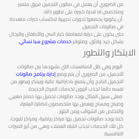
من الضروري أن يعمل في صالون التجميل فريق متميز
ومتخصص له قدرة كبيرة على تطوير ذاته.
أن يكونوا يخضعوا لدورات تدريبية لاكتساب خبرات متعددة
في صالونات التجميل.
حتى يكون على دراية لمعاملة كبار السن والأطفال والرجال
بشكل جيد ولائق، ومتوفر
خدمات مشروع سبا نسائي
.
الابتكار والتطور
اليوم وفي ظل المنافسات التي نشهدها بين صالونات
التجميل، من الضروري أن يتم وضع
إدارة برنامج صالونات
التجميل الناجح وأن يتمتع باحترافية عالية ويبتكر ويطور من
نفسه دائما لجذب الزبون لخدمات المركز الجديدة.
فعلى سبيل المثال يوجد صالونات تجميل بها حمام مغربي
وصباح ومساج ويعمل بها متخصصون لنضارة البشرة،
والتخلص من الشوائب ومن البثور .
كما يوجد صالونات تجميل بها مراكز رياضية، ومراكز لليوجا،
كل تلك الخدمات تجذب انتباه العملاء وهي من أبرز الميزات
التنافسية.