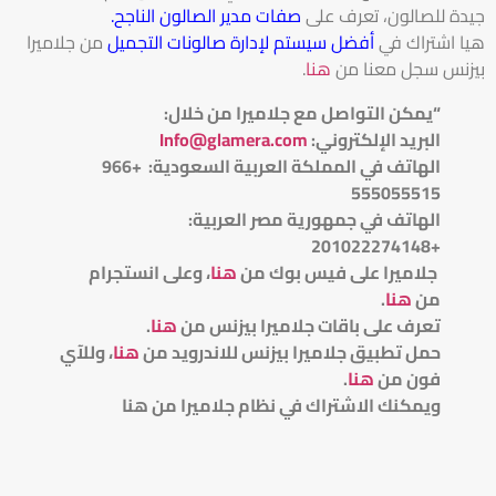
جيدة للصالون، تعرف على
صفات مدير الصالون الناجح
.
هيا اشتراك في
أفضل سيستم لإدارة صالونات التجميل
من جلاميرا
بيزنس سجل معنا من
هنا
.
“يمكن التواصل مع جلاميرا من خلال
:
البريد الإلكتروني
:
Info@glamera.com
الهاتف في المملكة العربية السعودية: +966
555055515
الهاتف في جمهورية مصر العربية:
+201022274148
جلاميرا على فيس بوك من
هنا
، وعلى انستجرام
من
هنا
.
تعرف على باقات جلاميرا بيزنس من
هنا
.
حمل تطبيق جلاميرا بيزنس للاندرويد من
هنا
، وللآي
فون من
هنا
.
ويمكنك الاشتراك في نظام جلاميرا من هنا