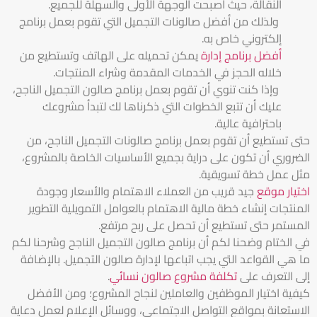
النقالة، حيث أصبحت الوجهة الأولى والسهلة للجميع.
ولذلك من أفضل صالونات التجميل التي تقوم بعمل برنامج
إلكتروني خاص به.
أفضل برنامج إدارة
يمكن تحميله على الهاتف وتستطيع من
خلاله الحجز في الخدمات المقدمة وشراء المنتجات.
وإذا كنت تنوي أن تقوم بعمل برنامج صالون التجميل الناجح،
عليك أن تتبع الخطوات التي ذكرناها لك لتبدأ مشروعك
باحترافية عالية.
حتى تستطيع أن تقوم بعمل برنامج صالونات التجميل الناجح، من
الضروري أن تكون على دراية بجميع الأساسيات الخاصة بالمشروع،
مثل عمل خطة تسويقية.
اختيار موقع
جيد قريب من العملاء الاهتمام والأسعار وجودة
المنتجات إنشاء خطة مالية الاهتمام بالعوامل التمويلية التطوير
المستمر حتى تستطيع أن تحصل على ربح مرتفع.
في الختام وضحنا لكم أن برنامج صالون التجميل الناجح وشرحنا لكم
ما هي القواعد التي يجب اتباعها لإدارة صالون التجميل. بالإضافة
إلى التعرف على
تكلفة مشروع صالون نسائي
.
كيفية اختيار الموظفين والعاملين لنجاح المشروع؛ ومن الأفضل
الاستعانة بمواقع التواصل الاجتماعي، ووسائل الإعلام لعمل دعاية