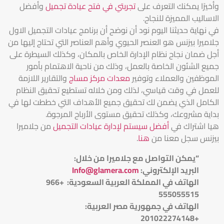
وأخيرًا يمكنك التعرف على
تجربتي في فتح عيادة تجميل
وأفضل
الاساليب المميزة للنجاح.
في نهاية حديثنا اليوم نود أن نوضح أن برنامج عيادات التجميل الاول
جلاميرا بيزنس هو العنصر الحيوي وأهم العناصر التي تحتاج إليها من
أجل ضمان نجاح نظام الإدارة الخاص بالمكان، وكذلك السيطرة على
جميع الشئون الخاصة بالعمل، وذلك من ناحية الاهتمام بأمور
الموظفين والعملاء وتوفير
معدات مركز مساج
والتقارير اللازمة
للعمل في وقت قياسي، لذلك ومن خلاله تستطيع تحقيق النظام
الكامل الذي يضمن لك تحقيق جميع الأهداف التي خططت لها في
بداية مشروعك، وكذلك تحقيق مستوى الأرباح المرجوة.
هيا اشتراك في
أفضل سيستم لإدارة عيادات التجميل
من جلاميرا
بيزنس سجل معنا من
هنا
.
“يمكن التواصل مع جلاميرا من خلال
:
البريد الإلكتروني
:
Info@glamera.com
الهاتف في المملكة العربية السعودية: +966
555055515
الهاتف في جمهورية مصر العربية:
+201022274148