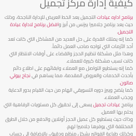
كيفية إدارة مركز تجميل
برنامج اداره عيادات
التجميل يعد الخط العريض للإدارة الناجحة، وذلك
حيث يعد برنامج جلاميرا بيزنس من أبرز و
افضل برنامج لادارة عيادة
التجميل
.
كما إنه يمتلك القدرة على حل العديد من المشاكل التي كانت تعد
أحد الأزمات التي تواجه صاحب العمل دائماً.
وهذا مثل مشكلة تنظيم الحجز والقضاء على أوقات الانتظار التي
كانت تسبب مشكلة كبيرة للعملاء.
كما إنه يستطيع التواصل مع العملاء وابقائهم على اطلاع دائم
بأحدث الخدمات والعروض المقدمة، مما يساهم في
نجاح بيوتي
صالون
.
كما يتضح ويبرز دوره التسويقي الهام من حيث القيام بدور الدعاية
وجذب العملاء.
برنامج
عيادات تجميل
يسعى إلى تحقيق كل مستويات الرفاهية التي
يحلم بها العميل.
وذاك حيث يستطيع كل عميل الحجز أونلاين والدفع من خلال الطرق
المختلفة التي يوفرها جلاميرا لهم.
وكذلك طباعة الفواتير بشكل منظم ودقيق، بالإضافة إلى حساب