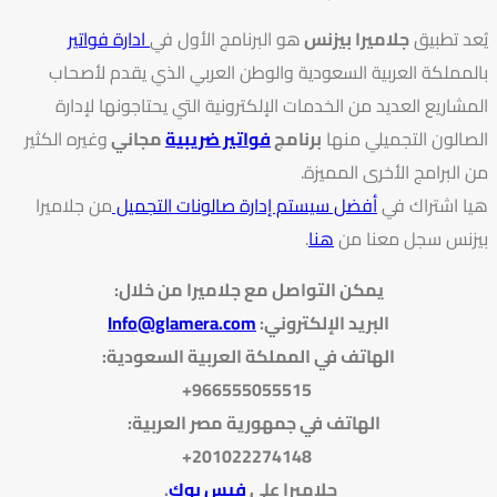
يُعد تطبيق
جلاميرا بيزنس
هو البرنامج الأول في
ادارة فواتير
بالمملكة العربية السعودية والوطن العربي الذي يقدم لأصحاب
المشاريع العديد من الخدمات الإلكترونية التي يحتاجونها لإدارة
الصالون التجميلي منها
برنامج
فواتير ضريبية
مجاني
وغيره الكثير
من البرامج الأخرى المميزة.
هيا اشتراك في
أفضل سيستم إدارة صالونات التجميل
من جلاميرا
بيزنس سجل معنا من
هنا
.
يمكن التواصل مع جلاميرا من خلال
:
البريد الإلكتروني
:
Info@glamera.com
الهاتف في المملكة العربية السعودية:
966555055515+
الهاتف في جمهورية مصر العربية:
201022274148+
جلاميرا على
فيس بوك
.