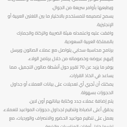
ويطبعها بأوامر سريعة من الجوال.
يسمح تصميمه للمستخدم بالاختيار ما بين اللغتين العربية أو
الإنجليزية.
وافقت عليه واعتمدته هيئة الضريبة والزكاة والجمارك
بالمملكة العربية السعودية.
برنامج محاسبة سحابي يتواصل مع عملاء الصالون ويرسل
إليهم عروضه وخصوماته من خلال برنامج الولاء.
يوفر ما يزيد عن 70 تقرير حول أنشطة صالون التجميل، مما
يساعد في اتخاذ القرارات.
يمكنك أن تُجري أي تعديلات على بيانات العملاء أو جداول
الحجوزات بسهولة.
يتم إضافة عملاء جدد وكتابة بياناتهم أون لاين.
يحقق أعلى انضباط وتنظيم لجداول حجوزات المواعيد للعملاء.
يعمل على تنظيم مواعيد الحضور والانصراف والورديات، مع
ترتيبها خلال أوقات المناسبات والذروة.