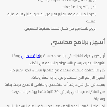
أعلى تنظيم للمرتجعات.
يجرد الخزانات ويوفر تقارير تعبر عن أرصدتها خلال فترة زمنية
معينة.
يروج للمشروع من خلال خطط متطورة للتسويق.
أسهل برنامج محاسبي
أن يكون لديك اشتراك في برنامج محاسبة و
ادارة سحابي
وفقًا
لشروطك بحيث يتسم بالسهولة والسرعة في الأداء.
كل ما تحتاجه وتتمناه ستجده مع جلاميرا بيزنس، الذي يعتبر من
أسهل البرامج التي تستخدم في إدارة المشروعات.
بسيط في كل شيء رغم أنه متخصص واحترافي لأقصى درجة، بداية
من الاشتراك فيه الذي يتم في 30 ثانية فقط وبخطوات سريعة
وسهلة.
ثم يتواصل فريق الدعم الفني مع العميل فور إتمام التسجيل، ليتم