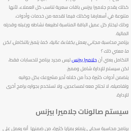
كذلك يقدم جلاميرا بيزنس باقات سعرية تناسب كل العملاء، لأنها
متنوعة في أسعارها وكذلك فيما تقدمه من خدمات وأدوات.
وذلك ليختار كل عميل الباقة المناسبة لطبيعة نشاطه ورغبته وقدرته
المالية.
برنامج محاسبة مجاني يعمل بكفاءة عالية، كما يتميز بالتكامل، لكن
ما معني ذلك ؟
التكامل يعني أن
جلاميرا بيزنس
ليس مجرد برنامج للحسابات فقط،
لكن سيستم للإدارة شامل ومميز.
يتضمن أدوات كثيرة جداً من خلاله تُدير مشروعك بكل جوانبه
وتفاصيله، لا تحتاج معه لمساعدين، ولا تستخدم بجواره برامج أخرى
للإدارة.
سيستم صالونات جلاميرا بيزنس
برنامج محاسبة سحابي يتمتع بمزايا كثيرة، من ضمنها أنه يعمل على