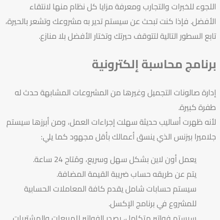
اللجوء للخبرات والتجارب ومعرفة مزايا كل نظام منها لانتقاء
الأفضل. فإذا كنت تبحث عن سيستم تدير به مشروعك وتشعر بالحيرة،
تابع السطور التالية لتتوقف حيرتك وتختار الأفضل بلا منازع.
برنامج محاسبة إلكترونية
إدارة صالونات التجميل وغيرها من المشروعات المشابهة حدث له
طفرة كبيرة.
لأنه ظهرت أساليب حديثة سهلت إجراءات العمل، ومن أبرزها سيستم
جلاميرا بيزنس الذي ينسق أعمالك بأقل مجهود كما يلي:
يعمل أون لاين بشكل سهل وسريع، ومُتاح 24 ساعة.
يتم عن طريقه حساب ضريبة القيمة المضافة.
سيستم حسابات شامل يقدم كافة المعاملات الحسابية
للمشروع في برنامج الإكسل.
سيستم فواتير متكامل، يصدر الفواتير للمبيعات والمشتريات