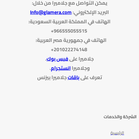
يمكن التواصل مع جلاميرا من خلال
:
البريد الإلكتروني
:
Info@glamera.com
الهاتف في المملكة العربية السعودية:
966555055515+
الهاتف في جمهورية مصر العربية:
201022274148+
جلاميرا على
فيس بوك
.
وجلاميرا
انستجرام
.
تعرف على
باقات
جلاميرا بيزنس
الشركة والخدمات
الرئيسية