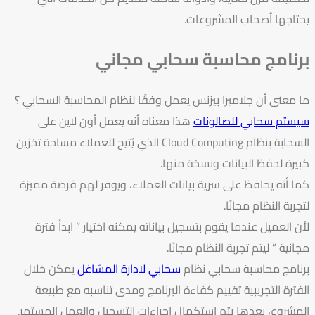
يحتاجها أصحاب المشروعات.
برنامج محاسبة سحابي مجاني
ما معنى أن جلاميرا بيزنس يعمل وفقًا لنظام المحاسبة السحابي ؟
سيستم سحابي للصالونات
هذا معناه أنه يعمل أون لاين على
السحابة بنظام Cloud Computing الذي يُتيح للعملاء مساحة تخزين
كبيرة لحفظ البيانات ونسخة منها.
كما أنه يحافظ على سرية بيانات العملاء، ويوفر لهم فرصة مميزة
لتجربة النظام مجانًا.
لأن العميل عندما يقوم بتسجيل بياناته يمكنه اختيار ” ابدأ فترة
مجانية ” ليتم تجربة النظام مجانًا.
برنامج محاسبة سحابي نظام
سحابي لادارة المشاغل
يمكن خلال
الفترة التجريبية تقييم كفاءة البرنامج ومدى تناسبه مع طبيعة
المشروع، بعدها يتم استكمال إجراءات التسجيل والعمل المستمر.