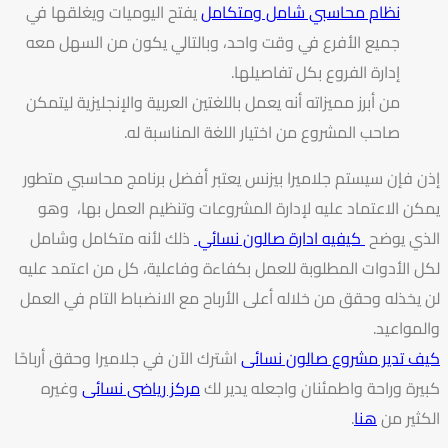
نظام محاسبي شامل ومتكامل
يفتح اليوميات ويغلقها في
جميع الأفرع في وقت واحد، وبالتالي يكون من السهل معه
إدارة الفروع بكل تفاصيلها.
من أبرز مميزاته أنه يعمل باللغتين العربية والإنجليزية ليتمكن
صاحب المشروع من اختيار اللغة المناسبة له.
إذن فإن سيستم جلاميرا بيزنس يعتبر أفضل برنامج محاسبي متطور
يمكن الاعتماد عليه لإدارة المشروعات وتنظيم العمل بها، وهو
الذي يوضح
كيفيه ادارة صالون نسائي
ذلك لأنه متكامل وشامل
لكل الأدوات المطلوبة للعمل بكفاءة وفاعلية، كل من اعتمد عليه
لن يخذله وحقق من خلاله أعلى الأرباح مع الانضباط التام في العمل
والمواعيد.
كيف تدير مشروع صالون نسائى
اشترك الآن في جلاميرا وحقق أرباحًا
كبيرة وراحة واطمئنان واجعله يدير لك
مركز رياضى نسائى
وغيره
الكثير من
هنا
.