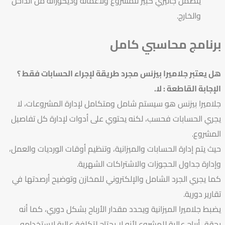
يتضمن جاليري كبير للمشروع ولأعماله وديكوراته من الداخل
والخارج.
برنامج محاسبي كامل
هل يعتبر جلاميرا بيزنس مجرد طريقة لإجراء الحسابات فقط ؟
الإجابة القاطعة : لا.
جلاميرا بيزنس هو سيستم شامل ومتكامل لإدارة المشروعات، لا
يجري الحسابات فحسب، لكنه يحتوي على أدوات لإدارة كل تفاصيل
المشروع.
حيث يتم إدارة الحسابات والميزانية، وتنظيم أوقات الورديات والعمل،
وإدارة جداول الحجوزات والاشتراكات الشهرية.
كما يجري الجرد الشامل والإلكتروني للمخازن وتوضيح أرصدتها في
تقارير دورية.
يضبط جلاميرا الميزانية ويحدد مقدار الأرباح بشكل دوري، كما أنه
يحقق أرباح عالية للمشروع لأنه لا يحتاج لتكلفة عالية لاستخدامه.