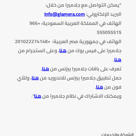
“يمكن التواصل مع جلاميرا من خلال:
البريد الإلكتروني:
Info@glamera.com
الهاتف في المملكة العربية السعودية: +966
555055515
الهاتف في جمهورية مصر العربية: +201022274148
جلاميرا على فيس بوك من
هنا
، وعلى انستجرام من
هنا
.
تعرف على باقات جلاميرا بيزنس من
هنا
.
حمل تطبيق جلاميرا بيزنس للاندرويد من
هنا
، وللآي
فون من
هنا
.
ويمكنك الاشتراك في نظام جلاميرا من
هنا
“.
الشركة والخدمات