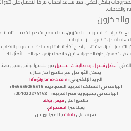
لمصروفات بشكل لحظي، مما يساعد أصحاب مراكز التجميل على تتبع الأداء
ير والخدمات.
 والمخزون
 نظام إدارة الحجوزات والمخزون، مما يسمح بخصم الخدمات تلقائيًا من 
 جعله أفضل تطبيق حجز صالونات.
 التجميل أمرًا معقدًا، بل أصبح أكثر تنظيمًا وكفاءة، حيث يوفر النظام حل
ب في تحسين إدارة الحجوزات، فإن جلاميرا بيزنس هو الحل الأمثل لك.
اك في
أفضل نظم إدارة صالونات التجميل
من جلاميرا بيزنس سجل معنا
يمكن التواصل مع جلاميرا من خلال
:
البريد الإلكتروني
:
Info@glamera.com
الهاتف في المملكة العربية السعودية: 966555055515+
الهاتف في جمهورية مصر العربية: 201022274148+
جلاميرا على
فيس بوك
.
وجلاميرا
انستجرام
.
تعرف على
باقات
جلاميرا بيزنس