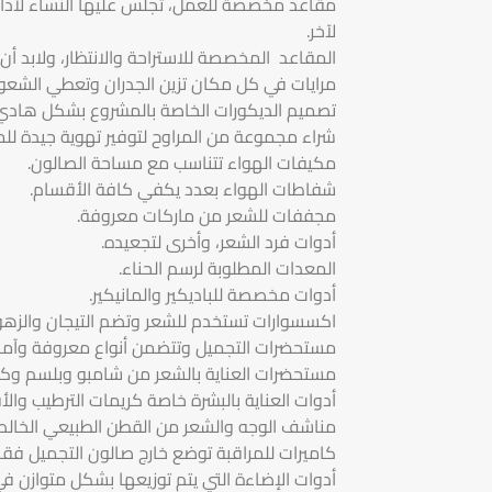
مقاعد مخصصة للعمل، تجلس عليها النساء لأداء
لآخر.
المقاعد المخصصة للاستراحة والانتظار، ولابد أ
مرايات في كل مكان تزين الجدران وتعطي الشعور 
تصميم الديكورات الخاصة بالمشروع بشكل هاد
شراء مجموعة من المراوح لتوفير تهوية جيدة للم
مكيفات الهواء تتناسب مع مساحة الصالون.
شفاطات الهواء بعدد يكفي كافة الأقسام.
مجففات للشعر من ماركات معروفة.
أدوات فرد الشعر، وأخرى لتجعيده.
المعدات المطلوبة لرسم الحناء.
أدوات مخصصة للباديكير والمانيكير.
اكسسوارات تستخدم للشعر وتضم التيجان والزه
مستحضرات التجميل وتتضمن أنواع معروفة وآمنة
مستحضرات العناية بالشعر من شامبو وبلسم وكر
أدوات العناية بالبشرة خاصة كريمات الترطيب والأ
مناشف الوجه والشعر من القطن الطبيعي الخال
كاميرات للمراقبة توضع خارج صالون التجميل فقط
أدوات الإضاءة التي يتم توزيعها بشكل متوازن في