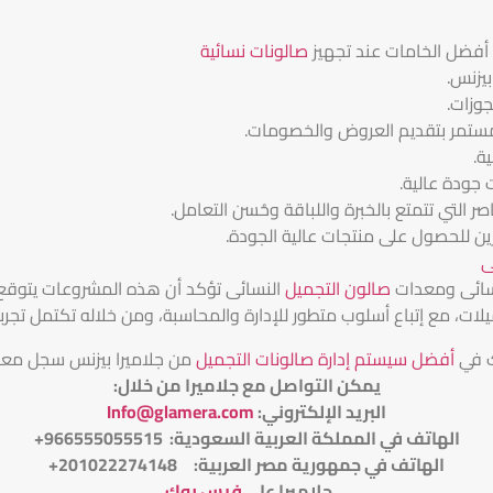
 أفضل الخامات عند تجهيز
صالونات نسائية
بيزنس.
جوزات.
ستمر بتقديم العروض والخصومات.
ة.
جودة عالية.
صر التي تتمتع بالخبرة واللباقة وحُسن التعامل.
ن للحصول على منتجات عالية الجودة.
ى
سائى ومعدات
صالون التجميل
النسائى تؤكد أن هذه المشروعات يتوقع ن
ت، مع إتباع أسلوب متطور للإدارة والمحاسبة، ومن خلاله تكتمل تجربة ا
ك في
أفضل سيستم إدارة صالونات التجميل
من جلاميرا بيزنس سجل مع
يمكن التواصل مع جلاميرا من خلال
:
البريد الإلكتروني
:
Info@glamera.com
الهاتف في المملكة العربية السعودية: 966555055515+
الهاتف في جمهورية مصر العربية: 201022274148+
جلاميرا على
فيس بوك
.