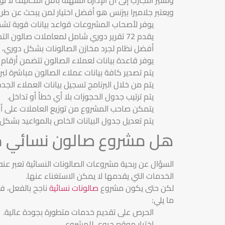
ويعتبر جلاميرا بيزنس هو أفضل اختيار لمن يبحث عن طري
يوفر لأصحاب المشروعات قواعد بيانات قوية ت
يقدم 72 تقرير دوري شامل لمعاملات صالون التجميل، من ضمنها تقارير عن الأرباح وأخرى حول تتعلق بالمبيعات.
أفضل نظام لجرد مخازن الصالونات بشكل دوري، 
يوفر قاعدة بيانات لعملاء الصالون تتضمن أرقام
يتم تصدير كافة بيانات عملاء الصالون مباشرة لب
يتم من خلال البرنامج تسجيل بيانات العملاء الجد
يتم ترتيب جدول الحجوزات بلا أي خطأ أو تداخل.
يتمكن صاحب المشروع من توزيع العاملات على أقس
يتم تعديل جدول البيانات الخاص بالمواعيد بشكل 
هل مشروع صالون نسائي مر
السؤال عن ربحية مشروعات الصالونات النسائية تعبر عنه
الخدمات التي يقدمها لا يمكن الاستغناء عنها.
لكن حتى يكون مشروع
صالونات نسائية
ناجح بالفعل، فإ
ما يلي:
الحرص على تقديم خدمات متطورة بجودة عالية.
اختيار موقع حيوي للمشروع.