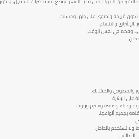
 الكثير من المهام مثل قص الشعر ووضع مستحضرات التجميل، وتكون 
ن تكون مُريحة وتحتوي على ظهر ومساند.
بالإشراق والاتساع.
يء وفخم في نفس الوقت.
كان.
ور والفصوص والمشابك.
 على البشرة.
يم وحناء وصبغة وسيرم وزيوت.
قنعة بجميع أنواعها.
ص.
 ولا تستخدم بالداخل.
 الصالون.