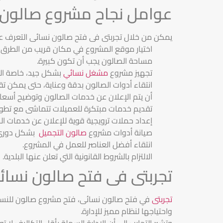
عوامل نجاح مشروع صالون 
يمكن من خلال تجربتى فى فتح صالون نسائى التعرف ع
اختيار موقع المشروع في مكان قريب من الطرق
مساحة الصالون يجب أن تكون كبيرة.
تجهيز مشروع
مشغل نسائي
بشكل جيد، خاصة الد
انتقاء أدوات الصالون بدقة وعناية، حتى يمكن ت
أن يتم الإعلان عن خدمات الصالون وتوضيح أسعار
تقديم خدمات مبتكرة للعميلات تتماشى مع تطور
إعداد حملات ترويجية قوية للإعلان عن خدمات ال
صيانة أدوات مشروع
صالون التجميل
بشكل دوري
انتقاء أفضل العناصر للعمل في المشروع.
الالتزام بالشروط القانونية التي تعلن عنها البلدية.
تجربتى فى فتح صالون نسائ
تجربتى
في فتح صالون نسائى، فتح مشروع صالون للنسا
واحتياجها لنظام مميز للإدارة.
وتشير التجارب إلى أن الإدارة السهلة بأقل التكاليف لا