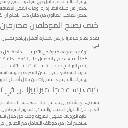
يوفر النظام تحكم كامل في مواعيد حضور وانصرا
يمكن من خلاله أيضًا إدارة أوقات العمل الإضاف
يمكن لصاحب الصالون من خلال ذلك النظام أن يقو
كيف يصبح الموظفين محترفين م
يقدم نظام جلاميرا بيزنس باعتباره أفضل برنامج تحسين
يلي:
توفير مجموعة كبيرة من التدريبات الخاصة بكل 
كما أنه يساعد في الحصول على الخبرة الكافية في
يقدم البرنامج مجموعة من الاختبارات للتأكد من 
تدريب الموظفين على حسن التصرف وكيفية استقب
يوفر النظام جميع المميزات من خلال أفضل الخبراء
كيف يساعد جلاميرا بيزنس في ت
يستطيع أي شخص يرغب في نجاح مشروعه الاعتماد على أش
العديد من الحلول الحديثة والمبتكرة لتطوير الموظفين م
إدارة الورديات منتهى المرونة وذلك من خلال استخد
يستطيع أكثر من موظف التعامل مع الصالون من 