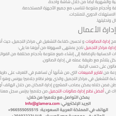
ية والشهرية أيضًا من خلال شاشة واحدة.
تلفة وأحجام متنوعة تتناسب مع جميع الأجهزة المستخدمة.
لاستهلاك الدوري للمنتجات.
ل وتحليلها.
ارة الأعمال
امج
إدارة الصالونات
و تحسين كفاءة التشغيل في مراكز التجميل، حيث أن
إدارة مراكز التجميل
ناجح بمنتهى السهولة من أبرزها ما يلي:
ت الحسابية بالإضافة إلى إنشاء ضيع متنوعة بأحجام مختلفة من الفواتير
كل يتلائم مع طريقة عمله في إدارة الصالون.
صالون على حسب الرغبة.
وعة من
تقارير المبيعات
التي من شأنها أن تساهم في التعرف على طريق
اءة التشغيل في مراكز التجميل والذي يوفر نظام جلاميرا بيونس وهو أف
وطن فمن خلاله يمكن بصاحب المشروع إدارة المكان من خلال الهاتف أ
اك في
أفضل نظم إدارة صالونات التجميل
من جلاميرا بيزنس سجل معنا
يمكن التواصل مع جلاميرا من خلال
:
البريد الإلكتروني
:
Info@glamera.com
الهاتف في المملكة العربية السعودية: 966555055515+
الهاتف في جمهورية مصر العربية: 201022274148+