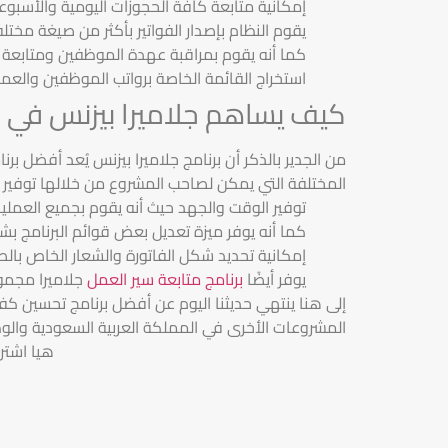
إمكانية متابعة كافة الحجوزات اليومية والأسبوع
يقوم النظام بإصدار الفواتير بأكثر من صيغة مخ
كما أنه يقوم بمراقبة عهدة الموظفين ومتابعة ا
استخراج القائمة الخاصة برواتب الموظفين والعما
كيف يساهم جلاميرا بيزنس في إد
من الجدير بالذكر أن برنامج جلاميرا بيزنس يُعد أفضل برن
المختلفة التي يمكن لصاحب المشروع من خلالها توفير
توفير الوقت والجهد حيث أنه يقوم بجميع العمليا
كما أنه يوفر ميزة تعديل بعض قوائم البرنامج بش
إمكانية تحديد شكل الفاتورة والشعار الخاص بال
يوفر أيضًا
برنامج متابعة سير العمل
جلاميرا مجم
إلى هنا ينتهي حديثنا اليوم عن أفضل برنامج تحسين كف
المشروعات الأخرى في المملكة العربية السعودية وال
هيا اشتر