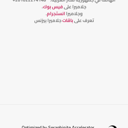
جلاميرا على
فيس بوك
.
وجلاميرا
انستجرام
.
تعرف على
باقات
جلاميرا بيزنس
Optimized by Seraphinite Accelerator