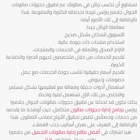
تستطيع أن تكسب زبائن في صالونك عبر تطبيق حجوزات صالونات
الجوال جلامير بيزنس نتيجة لخدماته الكثيرة والمتنوعة، هذا
بالإضافة إلى تلك الأمور أيضا:
معاملة الزبائن جيدا.
التسويق للمكان بشكل صحيح.
استخدام منتجات ذات جودة عالية.
التزام الصدق والأمانة في الخدمات والمنتجات.
تقديم الخدمات من خلال متخصصين لديهم الخبرة والكفاءة
الكبيرة.
تقديم أسعار حقيقية تناسب جودة الخدمات مع عمل
خصومات وعروض.
استعمال أدوات حديثة وفعالة مع تعقيمها بشكل مستمر
والتخلص من تلك التي تستعمل لمرة واحدة.
بذلك نكون قد تحدثنا عن تطبيق حجوزات صالونات الجوال جلاميرا
بيزنس
برنامج إدارة حجوزات صالون
متكامل، حيث أوضحنا ما يقدمه
من خدمات وخصائص تضمن تحقيق الأرباح لصاحب الصالون، هذا
بالإضافة إلى التعرف على بعض أساليب جذب العملاء.
هيا اشتراك في
أفضل نظام إدارة صالونات التجميل
من جلاميرا
بيزنس سجل معنا من
هنا
.