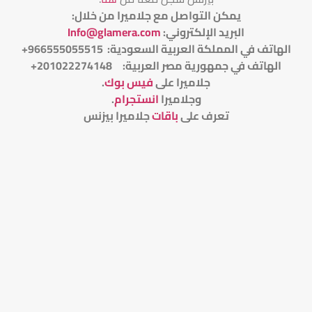
يمكن التواصل مع جلاميرا من خلال
:
البريد الإلكتروني
:
Info@glamera.com
الهاتف في المملكة العربية السعودية: 966555055515+
الهاتف في جمهورية مصر العربية: 201022274148+
جلاميرا على
فيس بوك
.
وجلاميرا
انستجرام
.
تعرف على
باقات
جلاميرا بيزنس