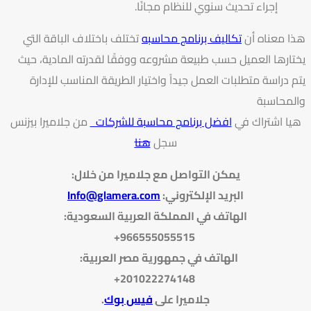
إجراء تحديث سنوي للنظام مجانًا.
هذا معناه أن
تكاليف برنامج محاسبه
تختلف باختلاف الباقة التي
يختارها العميل حسب طبيعة مشروعه ووفقًا لقدرته المادية، حيث
يتم دراسة متطلبات العمل جيداً واختيار الطريقة المناسب للإدارة
والمحاسبة
هيا اشتراك في
افضل برنامج محاسبة للشركات
من جلاميرا بيزنس
سجل
هنا
يمكن التواصل مع جلاميرا من خلال
:
البريد الإلكتروني
:
Info@glamera.com
الهاتف في المملكة العربية السعودية:
966555055515+
الهاتف في جمهورية مصر العربية:
201022274148+
جلاميرا على
فيس بوك
.