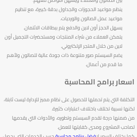
بين الصالون والعملاء ويسهل التواصل معهم.
ينظم مواعيد الحجوزات والجداول بدقة كبيرة، مع تنظيم
مواعيد عمل الصالون والورديات.
يسهل الحجز أون لاين والدفع يتم ببطاقات الائتمان.
يتمكن العملاء من شراء المنتجات ومستحضرات التجميل أون
لاين من خلال المتجر الإلكتروني.
يضم السيستم صور متنوعة ذات جودة عالية للصالون ولأهم
ما قدم من أعمال.
اسعار برامج المحاسبة
التكلفة التي يتم تحملها للحصول على نظام مميز للإدارة ليست ثابتة،
لكنها نسبية تختلف باختلاف اعتبارات كثيرة.
من ضمنها درجة تقدم السيستم وتطوره، والأدوات التي يقدمها
لصاحب المشروع ومدى كفايتها للعمل.
كما يختلف السعر ل
افضل برنامج محاسبة
حسب الخدمات التي يحصل