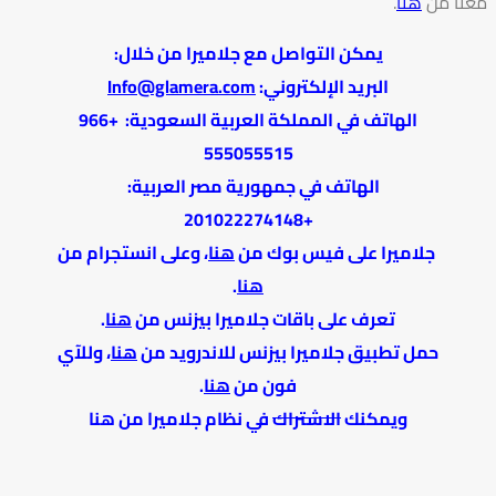
معنا من
هنا
.
يمكن التواصل مع جلاميرا من خلال:
البريد الإلكتروني:
Info@glamera.com
الهاتف في المملكة العربية السعودية: +966
555055515
الهاتف في جمهورية مصر العربية:
+201022274148
جلاميرا على فيس بوك من
هنا
، وعلى انستجرام من
هنا
.
تعرف على باقات جلاميرا بيزنس من
هنا
.
حمل تطبيق جلاميرا بيزنس للاندرويد من
هنا
، وللآي
فون من
هنا
.
ويمكنك
الاشتراك
في نظام جلاميرا من هنا