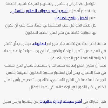
التواصل مع الزبائن باستمرار، ومنحهم الفرصة لتقييم الخدمة
واستخدام أفضل و
أهم برنامج حجوزات للصالون النسائي
.
اختيار
افضل برنامج للصالون
كل هذه العوامل يجب التخطيط لها جيداً، حيث يجب أن يكون
لها ميزانية خاصة عن فتح الفرع الجديد للصالون.
قدمنا لكم نبذة عن تكلفه فتح فرع اخر
لصالونك
، حيث يجب أن تفكر
في العديد من الأمور الهامة والضرورية التي يجب مراعاتها عند إعداد
الميزانية العامة للفرع الجديد للصالون.
يجب أن يكون الفرع إضافة قيمة لك واستكمالاً للنجاح الذي حققته
في هذا المجال، ومن أجل استمرار مسيرة الصالون المهنية بنفس
الجودة المقدمة في الفرع الأساسي، لذلك يجب تخصيص رأس المال
الكافي لكل الأمور التي اوضحناها في هذا المقال.
هيا اشتراك في
أهم سيستم لإدارة صالونات
من جلاميرا بيزنس سجل