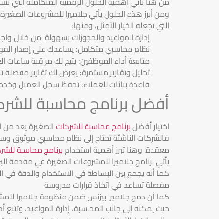
من هنا تأتي أهمية الحلول الرقمية المتكاملة التي تس
ومن أبرز هذه الحلول يأتي جلاميرا للمشروعات الصغيرة
التي تجعله الخيار الأمثل، ومنها:
إدارة المواعيد والحجوزات بسهولة: من خلال واج
نظام محاسبي متكامل: يساعدك على إصدار الفوات
متابعة أداء الموظفين: يتيح لك مراقبة ساعات ال
تحليل وتقارير مستمرة: يعرض لك تقارير مفصلة تس
قاعدة بيانات للعملاء: تحفظ سجل العميل وخدما
أفضل برنامج محاسبة للشرك
اختيار أفضل
برنامج محاسبة للشركات
الصغيرة يعد من ال
فالشركات الناشئة تحتاج إلى نظام محاسبي موثوق وسهل ا
معقدة. وهنا تبرز أهمية استخدام
برنامج محاسبة للشر
يأتي برنامج جلاميرا للمشروعات الصغيرة في مقدمة البر
كما أنه يجمع بين البساطة في الاستخدام والدقة في الأ
مفصلة تساعد في اتخاذ قرارات مدروسة.
كما أن دمج جلاميرا بيزنس ضمن منظومة جلاميرا للمش
حيث يمكنه إلى جانب المحاسبة، إدارة المواعيد، وتتبع