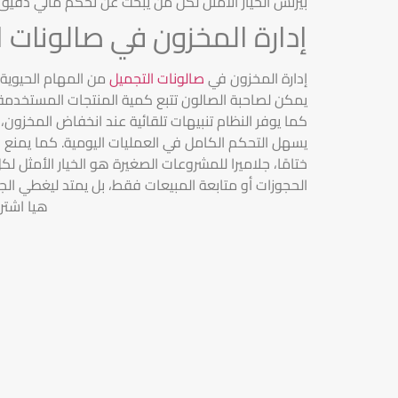
بيزنس الخيار الأمثل لكل من يبحث عن تحكم مالي دقيق
إدارة المخزون في صالونات 
إدارة المخزون في
صالونات التجميل
من المهام الحيوية 
يمكن لصاحبة الصالون تتبع كمية المنتجات المستخدمة 
كما يوفر النظام تنبيهات تلقائية عند انخفاض المخزون،
يسهل التحكم الكامل في العمليات اليومية. كما يمنع ا
ختامًا، جلاميرا للمشروعات الصغيرة هو الخيار الأمث
الحجوزات أو متابعة المبيعات فقط، بل يمتد ليغطي الج
هيا اشتر