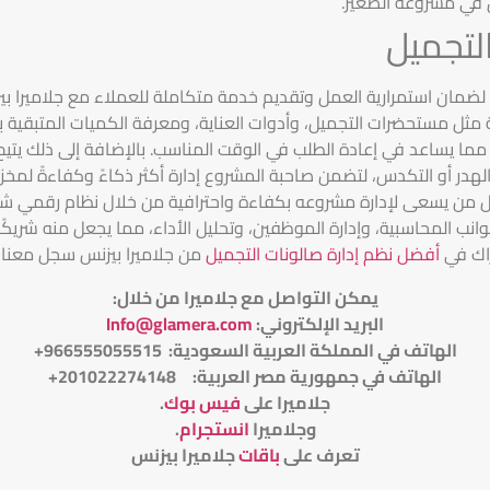
 في مشروعه الصغير.
التجميل
لضمان استمرارية العمل وتقديم خدمة متكاملة للعملاء مع جلاميرا بي
مثل مستحضرات التجميل، وأدوات العناية، ومعرفة الكميات المتبقية 
 مما يساعد في إعادة الطلب في الوقت المناسب. بالإضافة إلى ذلك يتي
لهدر أو التكدس، لتضمن صاحبة المشروع إدارة أكثر ذكاءً وكفاءةً لمخز
ل لكل من يسعى لإدارة مشروعه بكفاءة واحترافية من خلال نظام رقمي 
وانب المحاسبية، وإدارة الموظفين، وتحليل الأداء، مما يجعل منه شريك
اك في
أفضل نظم إدارة صالونات التجميل
من جلاميرا بيزنس سجل معنا
يمكن التواصل مع جلاميرا من خلال
:
البريد الإلكتروني
:
Info@glamera.com
الهاتف في المملكة العربية السعودية: 966555055515+
الهاتف في جمهورية مصر العربية: 201022274148+
جلاميرا على
فيس بوك
.
وجلاميرا
انستجرام
.
تعرف على
باقات
جلاميرا بيزنس