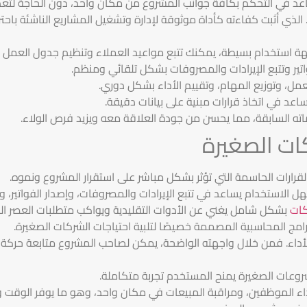
اعد في التحكم بكافة جوانب المشروع من مكان واحد، دون الحاجة لتعد
. الذي أثبت كفاءته كأداة موثوقة لإدارة وتشغيل المشاريع الناشئة با
هة استخدام بسيطة، يمكنك تتبع مواعيد العملاء وتنظيم جدول العمل د
ير وتتبع الإيرادات والمصروفات بشكل تلقائي ومنظم.
عمل، وتوزيع المهام، وتقييم الأداء بشكل دوري.
اعد في اتخاذ قرارات مبنية على بيانات دقيقة.
ته السابقة، مما يحسن من جودة العلاقة معه ويزيد فرص الولاء.
ات الصغيرة
قرارات الحاسمة التي تؤثر بشكل مباشر على استقرار المشروع ونموه.
لاستخدام يساعد في تتبع الإيرادات والمصروفات، وإصدار الفواتير، وتح
كات
بشكل شامل يغني عن الأدوات التقليدية ويواكب متطلبات العصر ال
امج المحاسبية المصممة خصيصًا لتلبية احتياجات الشركات الصغيرة.
داء. فمن خلال واجهته الواضحة، يمكن لصاحب المشروع متابعة حركة الإي
روعات الصغيرة يمنح المستخدم تجربة متكاملة.
 أداء الموظفين، ومراقبة المبيعات في مكان واحد، وهو ما يوفر الوقت 