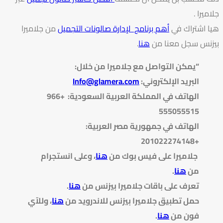
جلاميرا .
هيا اشتراك في
أهم برنامج لإدارة صالونات التجميل
من جلاميرا
بيزنس سجل معنا من
هنا
.
“يمكن التواصل مع جلاميرا من خلال
:
البريد الإلكتروني
:
Info@glamera.com
الهاتف في المملكة العربية السعودية: +966
555055515
الهاتف في جمهورية مصر العربية:
+201022274148
جلاميرا على فيس بوك من
هنا
، وعلى انستجرام
من
هنا
.
تعرف على باقات جلاميرا بيزنس من
هنا
.
حمل تطبيق جلاميرا بيزنس للاندرويد من
هنا
، وللآي
فون من
هنا
.