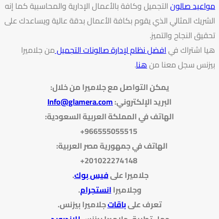
مواعيد صالون
التجميل وكافة بالأعمال الإدارية والمحاسبية كما إنه
الشريك المثالي الذي يقوم بكافة الأعمال بدقة عالية ويساعدك على
تحقيق النجاح والتميز.
هيا اشتراك في
افضل نظام لإدارة صالونات التجميل
من جلاميرا
بيزنس سجل معنا من
هنا
.
يمكن التواصل مع جلاميرا من خلال
:
البريد الإلكتروني
:
Info@glamera.com
الهاتف في المملكة العربية السعودية:
966555055515+
الهاتف في جمهورية مصر العربية:
201022274148+
جلاميرا على
فيس بوك
.
وجلاميرا
انستجرام
.
تعرف على
باقات
جلاميرا بيزنس
.