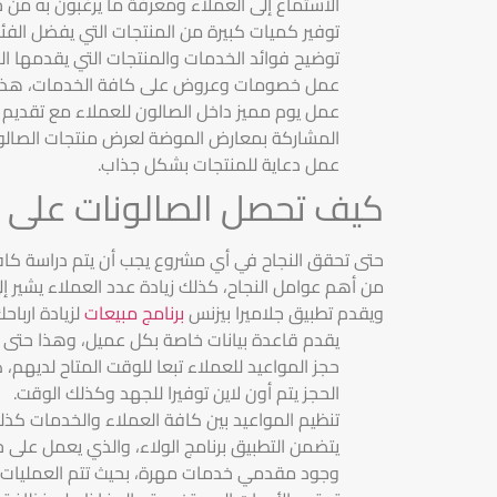
الاستماع إلى العملاء ومعرفة ما يرغبون به من 
توفير كميات كبيرة من المنتجات التي يفضل الفئ
توضيح فوائد الخدمات والمنتجات التي يقدمها ال
عمل خصومات وعروض على كافة الخدمات، هذا با
عمل يوم مميز داخل الصالون للعملاء مع تقديم ع
المشاركة بمعارض الموضة لعرض منتجات الصالون
عمل دعاية للمنتجات بشكل جذاب.
كيف تحصل الصالونات على ا
حتى تحقق النجاح في أي مشروع يجب أن يتم دراسة كافة
من أهم عوامل النجاح، كذلك زيادة عدد العملاء يشير إلى
ويقدم تطبيق جلاميرا بيزنس
برنامج مبيعات
لزيادة ارباح
يقدم قاعدة بيانات خاصة بكل عميل، وهذا حتى ي
حجز المواعيد للعملاء تبعا للوقت المتاح لديهم، 
الحجز يتم أون لاين توفيرا للجهد وكذلك الوقت.
تنظيم المواعيد بين كافة العملاء والخدمات كذل
يتضمن التطبيق برنامج الولاء، والذي يعمل على ج
وجود مقدمي خدمات مهرة، بحيث تتم العمليات ك