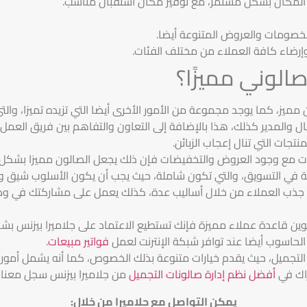
المكان بشكل مستمر، مع توفير مكان استقبال مناسب.
الخصومات والعروض المتنوعة أيضا.
إرضاء كافة العملاء من مختلف الفئات.
لوني مميزًا؟
ميز، كما يوجد مجموعة من الأمور الأخرى أيضا التي تزيده تميزا، والتي
مال والمدير كذلك، هذا بالإضافة إلى التعاون والتفاهم بين فريق العمل 
تجات التي تنال إعجاب الزبائن.
دمات مع وجود العروض والتخفيضات فإن ذلك يجعل الصالون مميزا بشكل ك
ة في التسويق، والتي تكون شاملة، حيث يجب أن يكون الأسلوب شيق و
لى جذب العملاء من خلال أساليب عدة، كذلك يعمل على مشاركتك في و
كوين قاعدة عملاء مميزة فإنك تستطيع الاعتماد على جلاميرا بيزنس ب
الحاسوب أيضا عند توافر شبكة الإنترنت لعمل
فواتير مبيعات
.
التجميل، حيث يقدم خيارات متنوعة بذلك الخصوص، كما أنه يشمل أمور 
اك في
أفضل نظم إدارة صالونات التجميل
من جلاميرا بيزنس سجل معنا
يمكن التواصل مع جلاميرا من خلال
: