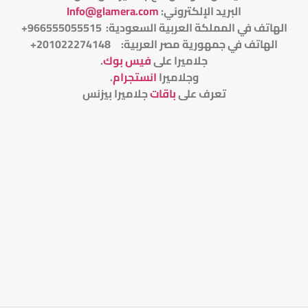
البريد الإلكتروني
:
Info@glamera.com
الهاتف في المملكة العربية السعودية: 966555055515+
الهاتف في جمهورية مصر العربية: 201022274148+
جلاميرا على
فيس بوك
.
وجلاميرا
انستجرام
.
تعرف على
باقات
جلاميرا بيزنس