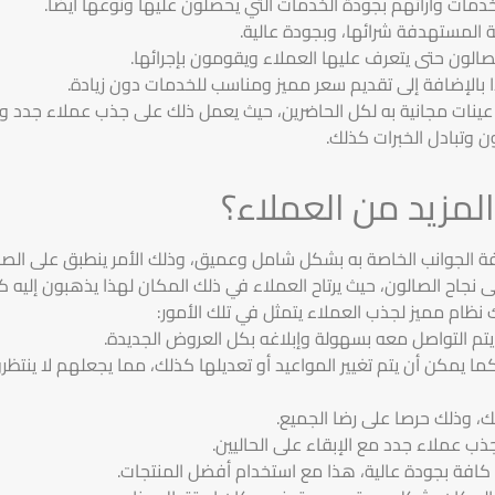
خدمات وآرائهم بجودة الخدمات التي يحصلون عليها ونوعها أيضا.
ة المستهدفة شرائها، وبجودة عالية.
صالون حتى يتعرف عليها العملاء ويقومون بإجرائها.
لإضافة إلى تقديم سعر مميز ومناسب للخدمات دون زيادة.
ينات مجانية به لكل الحاضرين، حيث يعمل ذلك على جذب عملاء جدد وبالت
 وتبادل الخبرات كذلك.
لمزيد من العملاء؟
 الجوانب الخاصة به بشكل شامل وعميق، وذلك الأمر ينطبق على الصالو
 نجاح الصالون، حيث يرتاح العملاء في ذلك المكان لهذا يذهبون إليه كثي
ك نظام مميز لجذب العملاء يتمثل في تلك الأمور:
تم التواصل معه بسهولة وإبلاغه بكل العروض الجديدة.
كما يمكن أن يتم تغيير المواعيد أو تعديلها كذلك، مما يجعلهم لا ينتظر
ك، وذلك حرصا على رضا الجميع.
ذب عملاء جدد مع الإبقاء على الحاليين.
افة بجودة عالية، هذا مع استخدام أفضل المنتجات.