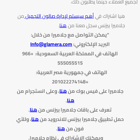
لجميع العملاء حينما يطلبون ذلك.
هيا اشتراك في
أهم سيستم لإدارة صالون التجميل
من
جلاميرا بيزنس سجل معنا من
هنا
.
“يمكن التواصل مع جلاميرا من خلال
:
البريد الإلكتروني
:
Info@glamera.com
الهاتف في المملكة العربية السعودية: +966
555055515
الهاتف في جمهورية مصر العربية:
+201022274148
جلاميرا على فيس بوك من
هنا
، وعلى انستجرام من
هنا
.
تعرف على باقات جلاميرا بيزنس من
هنا
.
حمل تطبيق جلاميرا بيزنس للاندرويد من
هنا
، وللآي
فون من
هنا
.
ويمكنك الاشتراك في نظام جلاميرا.