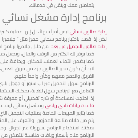
يتعاملن معك ويثقن في خدماتك.
برنامج إدارة مشغل نسائي
إدارة صالون نسائي
ليس أمراً سهلاً، بل إنها عملية كبي
لكن إذا قمت باختيار برنامج سحابي مميز مثل ” جلامي
إدارة صالون التجميل عن بعد
من خلال جلاميرا برنامج اح
كما يوفر لك الكثير من الوقت والمال، ويجعل ح
كما يضمن انتماء العملاء للمكان، ويحافظ على عمل
لابد أن يكون مدير الصالون جزء من فريق العمل، 
الفريق واندمج معهم وكأن واحداً منهم.
البرنامج سهل التحميل عبر آب ستور أو جوجل بلاي
التعامل مع البرنامج سهل للغاية، يمكنك الاستفادة
إذا احتجت لمساعدة أو شرح تفصيلي أو معرفة ش
قاعدة بيانات نادي رياضي
ومشغل نسائي ليساعدك 
كما يتابع المبيعات الخاصة بمنتجات التجميل التي
يتم من خلاله متابعة المخزون، والتعرف على المن
يمكنك استخدام البرنامج بسهولة عبر الجوال، و
البرنامج متاح بأسعار وباقات مناسبة لتتمكن من