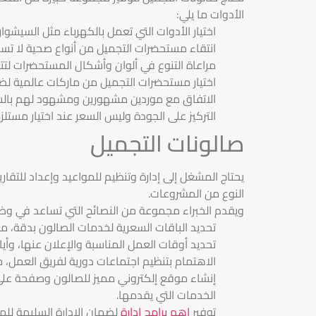
الأدوات ما يلي:
اختيار الأدوات التي تعمل بالكهرباء مثل السيش
انتقاء مستحضرات التجميل من أنواع صحية لا تسبب
مراعاة التنوع في ألوان وأشكال المستحضرات لتت
اختيار مستحضرات التجميل من ماركات عالمية لض
الاتفاق مع موردين مشهورين ومشهود لهم بالسم
التركيز على الجودة وليس السعر عند اختيار مستل
صالونات التجميل
يحتاج المشغل إلى إدارة وتنظيم للمواعيد وإعداد للتقاري
النوع من المشروعات.
ويقدم الخبراء مجموعة من النصائح التي تساعد في وضع
تحديد الباقات السعرية لخدمات الصالون بدقة، 
تحديد أوقات العمل المناسبة والإعلان عنها، وأيا
الاهتمام بتنظيم اجتماعات دورية لفريق العمل،
إنشاء موقع إلكتروني مميز للصالون وصفحة على 
الخدمات التي يقدمها.
توفير
اهم برامج ادارة
لضمان الادارة السليمة للم