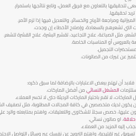
تحقيقها بالتعاون مع فريق العمل، وتابع نتائجها باستمرار.
تريد تحقيقها.
نية ومراجعة الأرباح والخسائر، والتعديل فيها إذا لزم الأمر.
ت التي تشعرهم بالسعادة، وإصلاح الأخطاء إن وجدت.
، مثل الصباغة، علاج التجاعيد، تقشير البشرة، علاج القشرة للشعر.
ة بالعروس أو المناسبات الخاصة.
مستحضرات التجميل.
تميز عن غيرك من الصالونات.
لابد أن تهتم ببعض الاعتبارات بالإضافة لما سبق ذكره:
تلزمات
المشغل النسائي
من أفضل الماركات.
لماركات، لا تقم باختيار الماركات الرديئة حتى لا تخسر العملاء.
أن يكون لديك متخصصين في كافة المجالات المطلوبة، مثل تصفيف الشع
ن عليها، خصص سجلاً للشكاوى والتعليقات، واهتم بمتابعته والرد على ك
 حلاقة
، او صالون نسائي.
جذب إليه المزيد من العملاء.
يق غير تقليدية، واهتم الترويج عن نفسك عبر وسائل التواصل الاجتما