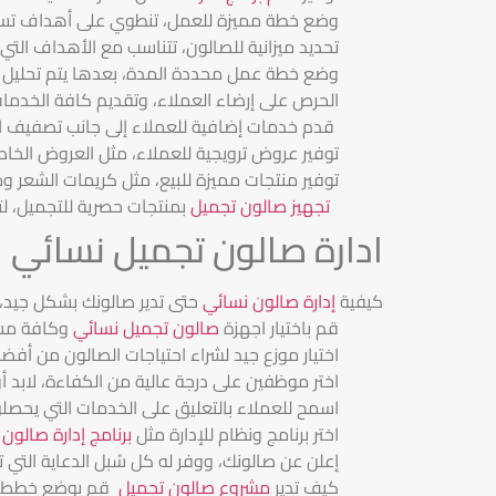
وضع خطة مميزة للعمل، تنطوي على أهداف تسعى ل
تحديد ميزانية للصالون، تتناسب مع الأهداف التي 
وضع خطة عمل محددة المدة، بعدها يتم تحليل الميزا
الحرص على إرضاء العملاء، وتقديم كافة الخدما
قدم خدمات إضافية للعملاء إلى جانب تصفيف الشعر
توفير عروض ترويجية للعملاء، مثل العروض الخاص
توفير منتجات مميزة للبيع، مثل كريمات الشعر و
تجهيز صالون تجميل
بمنتجات حصرية للتجميل، لت
ادارة صالون تجميل نسائي
كيفية
إدارة صالون نسائي
حتى تدير صالونك بشكل جيد، ف
قم باختيار اجهزة
صالون تجميل نسائي
وكافة مس
اختيار موزع جيد لشراء احتياجات الصالون من أفضل ا
اختر موظفين على درجة عالية من الكفاءة، لابد 
اسمح للعملاء بالتعليق على الخدمات التي يحصلو
اختر برنامج ونظام للإدارة مثل
برنامج إدارة صالون
إعلن عن صالونك، ووفر له كل سُبل الدعاية التي ت
كيف تدير
مشروع صالون تجميل
قم بوضع خطط تسو