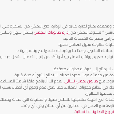
رة ومعقدة تحتاج لخبرة كبيرة في الإدارة، حتى تتمكن من السيطرة على ا
را بيزنس ” فسوف تتمكن من
إدارة صالونات التجميل
بشكل سهل وسلس جو
ترافي يقدم لك الخدمات التالية:
سابات صالونك سهل التعامل معها.
ائك الحاليين، وهذا ما يوفره لك جلاميرا عبر برنامج الولاء.
تواجد معهم وراقب العمل جيداً، وتأكد من إنجاز الأعمال بشكل جيد، وا
، لا يحتاج إلى خبرة أو خطوات معقدة.
 من خدماته فوراً بمجرد تحميله، لا تحتاج لشرح أو خبرة كبيرة.
روط فتح
صالون تجميل نسائي
، يقدم لك البرنامج ملفًا شاملاً للمس
في تنظيم حجوزات العملاء، مما يعني عدم وقوع أي أخطاء تسبب ارت
 يقدمها الصالون.
تجات التي انتهت صلاحيتها للتخلص منها، والمنتجات التي نفذت وكذلك ال
متابعة سير العمل في الصالون من أي مكان وفي أي وقت.
تجهيز الصالونات النسائية
.