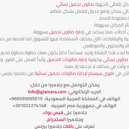
كل تلقائي لأجهزة
صالون تجميل نسائي
.
التالي يمكن وضع جدول للعمل بشكل منظم.
مفتوحة المدة.
ئر المكان بسهولة.
دون أخطاء، مما يساعد في
إدارة صالون تجميل
بسهولة.
ية والإقتراحات التي يمكنك الاستفادة منها للتسويق لما تقدمه من خد
ائر والمخزون والموظفين.
 لبدء هذا النشاط وتريد مساعداً ذكيًا يكون معك خطوة بخطوة لتد
 صالون نسائي
وكيفية
إدارة صالونات التجميل
وأبدأ العمل على الفور، 
ه وأنت في مكانك لا تجدها إلا معنا.
الآن في
اقوى سيستم لإدارة صالونات تجميل نسائية
من جلاميرا بيزنس
يمكن التواصل مع جلاميرا من خلال
:
البريد الإلكتروني
:
Info@glamera.com
الهاتف في المملكة العربية السعودية: 966555055515+
الهاتف في جمهورية مصر العربية: 201022274148+
جلاميرا على
فيس بوك
.
وجلاميرا
انستجرام
.
تعرف على
باقات
جلاميرا بيزنس