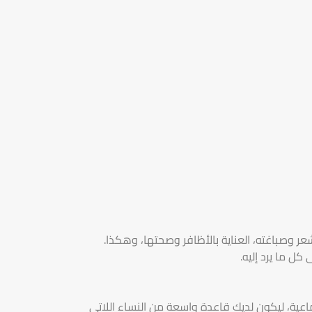
ر وصباغته، العناية بالأظافر وصحتها، وهكذا.
ل ما يرد إليه.
عية، ليكون لديك قاعدة واسعة من النساء اللاتي