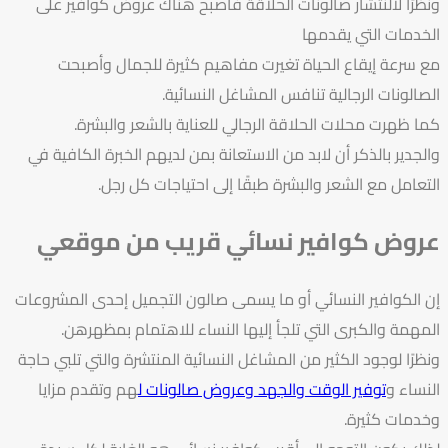
ونظرًا لالنتشار صالونات الحلاقة فأصبح هناك عروض كوافير على
الخدمات التي يقدمها
مع سرعة إيقاع الحياة تغيرت مفاهيم كثيرة للجمال وأصبحت
الصالونات الرجالية تنافس المشاغل النسائية.
كما ظهرت محلات الحلاقة الرجالي للعناية بالشعر والبشرة.
والجدير بالذكر أن لابد من الاستعانة بمن لديهم الخبرة الكافية في
التعامل مع الشعر والبشرة طبقًا إلى احتياجات كل رجل.
عروض كوافير نسائي قريب من موقعي
إن الكوافير النسائي أو ما يسمى صالون التجميل إحدى المشروعات
المهمة والكبرى التي تلجأ إليها النساء للاهتمام بمظهرهن.
ونظرًا لوجود الكثير من المشاغل النسائية المنتشرة والتي تلبي حاجة
النساء و
توفير الوقت والجهد وعروض صالونات ل
هم وتقدم مزايا
وخدمات كثيرة.