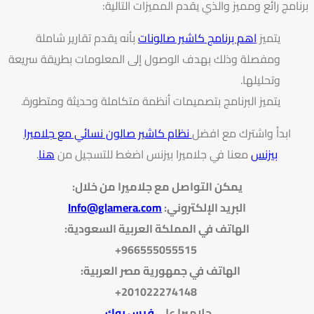
برنامج رائع ومميز والذي يقدم المميزات التالية:
يتميز
اهم برنامج كاشير صالونات
بأنه يقدم تقارير شاملة
ومفصلة وذلك بهدف الوصول إلى المعلومات بطريقة سريعة
وتحليلها.
يتميز البرنامج بتصميمات أنظمة متكاملة وحديثة ومتطورة.
ابدأ واشترك مع افضل
نظام كاشير صالون نسائي مع جلاميرا
بيزنس
معنا في جلاميرا بيزنس اضغط للتسجيل من
هنا
.
يمكن التواصل مع جلاميرا من خلال
:
البريد الإلكتروني
:
Info@glamera.com
الهاتف في المملكة العربية السعودية:
966555055515+
الهاتف في جمهورية مصر العربية:
201022274148+
جلاميرا على
فيس بوك
.