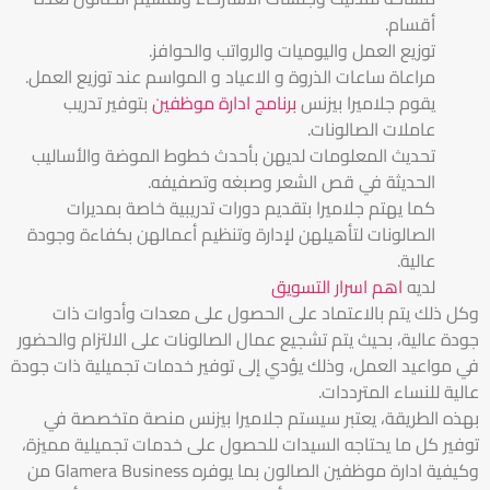
أقسام.
توزيع العمل واليوميات والرواتب والحوافز.
مراعاة ساعات الذروة و الاعياد و المواسم عند توزيع العمل.
يقوم جلاميرا بيزنس
برنامج ادارة موظفين
بتوفير تدريب
عاملات الصالونات.
تحديث المعلومات لديهن بأحدث خطوط الموضة والأساليب
الحديثة في قص الشعر وصبغه وتصفيفه.
كما يهتم جلاميرا بتقديم دورات تدريبية خاصة بمديرات
الصالونات لتأهيلهن لإدارة وتنظيم أعمالهن بكفاءة وجودة
عالية.
لديه
اهم اسرار التسويق
وكل ذلك يتم بالاعتماد على الحصول على معدات وأدوات ذات
جودة عالية، بحيث يتم تشجيع عمال الصالونات على الالتزام والحضور
في مواعيد العمل، وذلك يؤدي إلى توفير خدمات تجميلية ذات جودة
عالية للنساء المترددات.
بهذه الطريقة، يعتبر سيستم جلاميرا بيزنس منصة متخصصة في
توفير كل ما يحتاجه السيدات للحصول على خدمات تجميلية مميزة،
وكيفية ادارة موظفين الصالون بما يوفره Glamera Business من