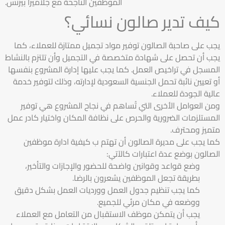
الموظفين الناجحة مع جلاميرا بيزنس.
كيف تدير صالون نسائي؟
يجب على صاحبة الصالون توفير مواد تجميل ممتازة للعملاء، كما
يجب أن تحصل على شهادة متخصصة في التجميل وأن تلتزم بالنشاط
المسجل في تراخيص العمل. كما يجب عليها إدارة المشروع بنفسها
أو تعيين نائبة تحمل الجنسية السعودية لإدارته، وذلك لتوفير خدمة
عالية الجودة للعملاء.
ومن العوامل الأخرى التي تُساهم في نجاح المشروع هي توفير
المستلزمات الضرورية والحرص على نظافة المكان واختيار كادر عمل
متميز ومحترف.
كما يجب على مديرة الصالون أن تهتم ب كيفية ادارة موظفين
الصالون بوضع عدة اعتبارات كالآتي:
وضع قواعد وقوانين واضحة للحضور والإجازات والتأخير،
بطريقة تجعل الموظفين يشعرون بالرضا.
كما يجب تنظيم جدول العمل وورديات العمل بشكل دقيق
ووضعه في مكان مرئي للجميع.
يجب أن يتمكن موظف الاستقبال من التعامل مع العملاء