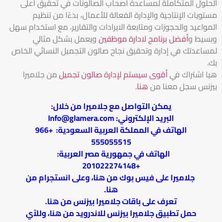
الحلول المتكاملة لمساعدة أصحاب الصالونات في تحقيق أعلى
مستويات الإنتاجية والإدارة الفعالة للأعمال، بدءًا من تنظيم
المواعيد والحجوزات ومتابعة الايرادات والتقارير، مع استخدام سهل
وبسيط و
أفضل برنامج لادارة موظفين
ويعمل بشكل مثالي
لمساعدتك في إدارة وتحقيق نجاح صالون التجميل النسائي الخاص
بك.
هيا اشتراك في
أقوى سيستم لإدارة صالون تجميل
من جلاميرا
بيزنس سجل معنا من
هنا
.
يمكن التواصل مع جلاميرا من خلال:
البريد الإلكتروني:
Info@glamera.com
الهاتف في المملكة العربية السعودية: +966
555055515
الهاتف في جمهورية مصر العربية:
+201022274148
جلاميرا على فيس بوك من
هنا
، وعلى انستجرام من
هنا
.
تعرف على باقات جلاميرا بيزنس من
هنا
.
حمل تطبيق جلاميرا بيزنس للاندرويد من
هنا
، وللآي