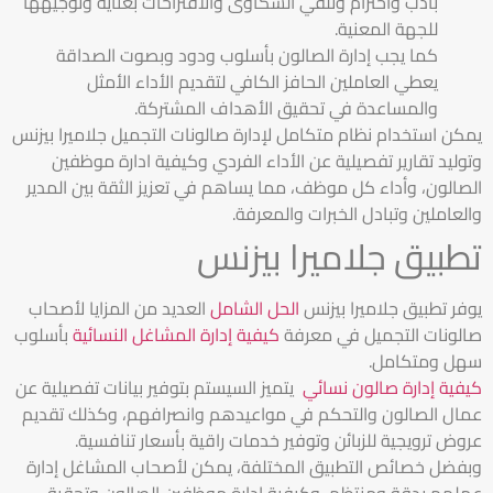
بأدب واحترام وتلقي الشكاوى والاقتراحات بعناية وتوجيهها
للجهة المعنية.
كما يجب إدارة الصالون بأسلوب ودود وبصوت الصداقة
يعطي العاملين الحافز الكافي لتقديم الأداء الأمثل
والمساعدة في تحقيق الأهداف المشتركة.
يمكن استخدام نظام متكامل لإدارة صالونات التجميل جلاميرا بيزنس
وتوليد تقارير تفصيلية عن الأداء الفردي وكيفية ادارة موظفين
الصالون، وأداء كل موظف، مما يساهم في تعزيز الثقة بين المدير
والعاملين وتبادل الخبرات والمعرفة.
تطبيق جلاميرا بيزنس
يوفر تطبيق جلاميرا بيزنس
الحل الشامل
العديد من المزايا لأصحاب
صالونات التجميل في معرفة
كيفية إدارة المشاغل النسائية
بأسلوب
سهل ومتكامل.
كيفية إدارة صالون نسائي
يتميز السيستم بتوفير بيانات تفصيلية عن
عمال الصالون والتحكم في مواعيدهم وانصرافهم، وكذلك تقديم
عروض ترويجية للزبائن وتوفير خدمات راقية بأسعار تنافسية.
وبفضل خصائص التطبيق المختلفة، يمكن لأصحاب المشاغل إدارة
عملهم بدقة ومنتظم، وكيفية ادارة موظفين الصالون وتحقيق