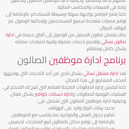
زيادة في المبيعات والمكاسب المالية.
كما يتميز البرنامج بواجهة سهلة وبسيطة للاستخدام، بالإضافة إلى
توفير مميزات متعددة لجميع المستخدمين وإمكانية الوصول عبر
الهاتف الجوال.
بذلك يتمكن صالون التجميل من الوصول إلى آفاق جديدة في
ادارة
صالون نسائي
وتقديم خدمات متميزة وتلبية احتياجات عملائه
بشكل كامل ومنتظم.
برنامج ادارة موظفين
الصالون
تعد
ادارة مشغل نسائي
بشكل ناجح، من أحد التحديات التي يواجهها
أصحاب المشاريع في هذا المجال.
كما تتضمن إدارة الصالونات الناجحة العناصر التي تتيح لك التحكم في
العمليات اليومية للصالونات و
ادارة حسابات كوافير
بشكل فعال.
وكيفية ادارة موظفين الصالون التي تشتمل على:
تحديد بيانات الزوار والرد على الهواتف.
تنظيم جدول العمل والمواعيد بما يتناسب مع الموظفين.
بالإضافة إلى توفير مكان بالصالون لبيع المنتجات، تخصيص
مساحة للتدليك وجلسات الاسترخاء وتقسيم الصالون لعدة