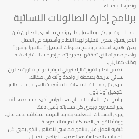
وتديرها بنفسك.
برنامج إدارة الصالونات النسائية
عند الحديث عن كيفيه العمل علي برنامج محاسبي للصالون فإن
الأمر يتعلق بمدى الاحتياج لهذا النظام وأهميته في العمل.
وعن أهمية استخدام برنامج صالونات التجميل ” جلاميرا بيزنس ”
وأهم مميزاته التي تحققها بمجرد إتمام إجراءات الاشتراك فيه.
وذلك كما يلي:
يتضمن نظام الفوترة الإلكتروني ليوفر نموذج فاتورة صالون
نسائي سريعة بضغطة زر واحدة وأنت في مكانك.
يجري كل حسابات المبيعات والمشتريات التي تتم في صالون
التجميل أولاً بأول.
برنامج ذكي للغاية لا تحتاج معه لبرامج أخرى مساعدة، لأنه
يدير المشروع ويجري كل حساباته بأعلى دقة.
يجري الحسابات المتعلقة بضريبة القيمة المضافة بدقة عالية
ووفقًا لقوانين المملكة العربية السعودية.
كيفيه العمل علي برنامج محاسبي للصالون الذي يجري كل
الحسابات المطلوبة مع تصديرها لبرنامج الإكسل.