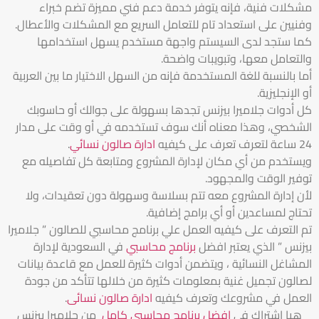
مشكلات فنية، فإنه يتوفر خدمة دعم فني مميزة تضم خبراء
وفنيين على استعداد تام للتعامل السريع مع المشكلات والأعطال.
كما ستجد لدى السيستم واجهة مستخدم يسهل استخدامها
والتعامل معها، وتبويبات واضحة.
أما بالنسبة للغة المستخدمة فإنه من السهل الاختيار ما بين العربية
أو الإنجليزية.
كل أدوات جلاميرا بيزنس تجدها بسهولة على جوالك أو حاسوبك
الشخصي، وهذا معناه أنك سوف تستخدمه في أو وقت على مدار
24 ساعة لتعرف تعرف على كيفيه
ادارة صالون نسائي
.
ويستخدم من أي مكان لإدارة المشروع ومتابعة كل تفاصيله مع
توفير الوقت والمجهود.
لأن إدارة المشروع معه تتم بسلاسة وسهولة دون تعقيدات، ولا
تحتاج لمساعدين أو أي برامج إضافية.
تم التعرف على كيفيه العمل علي برنامج محاسبي للصالون ” جلاميرا
بيزنس ” الذي يعتبر افضل
برنامج محاسبي
في السعودية لإدارة
المشاغل النسائية ، ويتضمن أدوات كثيرة للعمل مع قاعدة بيانات
لصالون تجميل غنية بمعلومات كثيرة من خلالها تتأكد من جودة
العمل في مشروعك وتعرف كيفيه
ادارة صالون نسائى
.
هيا اشتراك في
افضل برنامج محاسبى كامل
من جلاميرا بيزنس