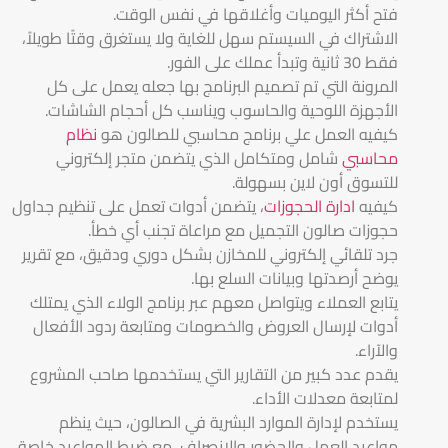
فتح أكثر اليوميات وأغلاقها في نفس الوقت.
الاشتراك في السيستم سهل للغاية ولا يستغرق وقتًا طويلاً،
فقط 30 ثانية وتبدأ عملك على الفور.
المرونة التي تم تصميم البرنامج بها جعله يعمل على كل
الأجهزة اللوحية والحاسوب ويناسب كل أحجام الشاشات.
كيفيه العمل علي برنامج محاسبي للصالون هو
نظام
محاسبي
شامل ومتكامل الذي يتضمن متجر إلكتروني
للتسوق أون لاين بسهولة.
كيفيه
ادارة الحجوزات
، يتضمن أدوات تعمل على تنظيم جداول
حجوزات صالون التجميل مع مراعاة تجنب أي خطأ.
جرد تلقائي إلكتروني للمخازن بشكل دوري ودقيق، مع تقرير
يوضح أرصدتها وبيانات السلع بها.
يتابع العملاء ويتواصل معهم عبر برنامج الولاء الذي يمتلك
أدوات لإرسال العروض والخصومات ومتابعة ردود الأفعال
والآراء.
يقدم عدد كبير من التقارير التي يستخدمها صاحب المشروع
لمتابعة معدلات الأداء.
يستخدم لإدارة الموارد البشرية في الصالون، حيث ينظم
مواعيد العمل والحضور والانصراف، مع ضبط المواعيد خاصة