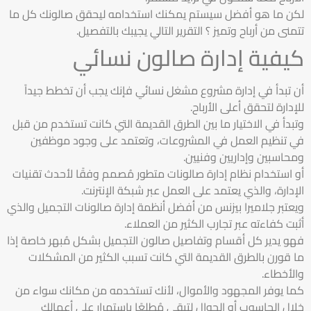
لكن ما هو أفضل سيستم يمكنك استخدامه ليحقق صالونك كل ما
تتمنى من أرباح وتميز ؟ التقرير التالي يجيبك بالتفصيل.
كيفية إدارة صالون نسائي
أن تبدأ في إدارة مشروع مشغل نسائي فإنك يجب أن تخطط جيداً
للإدارة لتحقق أعلى الأرباح.
وتبدأ في الاختيار ما بين الطرق القديمة التي كانت تستخدم من قبل
في تنظيم العمل في المشروعات، وتعتمد على وجود موظفين
ومحاسبين وإداريين وفنيين.
أو استخدام نظام إدارة صالونات متطور مُصمم وفقًا لأحدث تقنيات
الإدارة، والذي يعتمد على العمل عبر شبكة الإنترنت.
ويعتبر جلاميرا بيزنس من أفضل أنظمة إدارة صالونات التجميل والذي
أثبت كفاءته عبر تجارب الكثير من العملاء.
فهو يدير كل أقسام وتفاصيل صالون التجميل بشكل مُبهر خاصة إذا
ما قورن بالطرق القديمة التي كانت تسبب الكثير من المشكلات
والأخطاء.
كما يوفر المجهود والأموال، لأنك تستخدمه من مكانك سواء من
خلال الحاسوب أو الجوال لتبقى مُطلعًا باستمرار على أعمالك