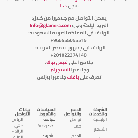
سجل
هنا
يمكن التواصل مع جلاميرا من خلال
:
البريد الإلكتروني
:
Info@glamera.com
الهاتف في المملكة العربية السعودية:
966555055515+
الهاتف في جمهورية مصر العربية:
201022274148+
جلاميرا على
فيس بوك
.
وجلاميرا
انستجرام
.
تعرف على
باقات
جلاميرا بيزنس
الشركة
الدعم
السياسات
بيانات
والخدمات
والتواصل
والشروط
التواصل
الرئيسية
تواصل
سياسة
الرياض
- حي
معنا
الخصوصية
الأسعار
الرائد -
الدعم
الشروط
الملك