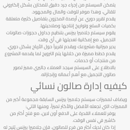
يتمكن السيستم من إجراء جرد دقيق للمخازن بشكل إلكتروني
تلقائي، وهذا موفر للوقت والمال والمجهود.
يقدم تقرير دوري عن أرصدة المخزون بتفاصيل كثيرة متعلقة
بكميات السلع وتواريخ إنتاجها وصلاحيتها.
يقوم سيستم جلاميرا بيزنس بتنظيم جداول حجوزات صالونات
التجميل، مع إمكانية تعديلها في أي وقت.
يدير ميزانية مشروعك ويقدم تقريراً حول الأرباح بشكل دوري.
يقدم خطط مميزة من خلالها يتم الترويج لما يقدمه المشروع
من منتجات أو خدمات.
بالاطلاع على السيستم سيجد العملاء جاليري مميز لصور
صالون التجميل مع أهم أعماله وإنجازاته.
كيفيه إدارة صالون نسائي
ويضاف لمميزات سيستم جلاميرا بيزنس السابقة مجموعة أكبر من
المميزات التي تجعله الأفضل والأكثر تميزاً، ومنها الآتي:
يوفر للعملاء القدرة على الدفع أون لاين، مع فتح أكثر من
كاشير في نفس الوقت.
إذا كان لديك أكثر من فرع للصالون، فإن جلاميرا بيزنس يُتيح له