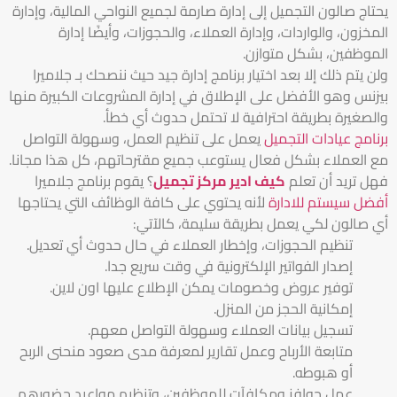
يحتاج صالون التجميل إلى إدارة صارمة لجميع النواحي المالية، وإدارة
المخزون، والواردات، وإدارة العملاء، والحجوزات، وأيضًا إدارة
الموظفين، بشكل متوازن.
ولن يتم ذلك إلا بعد اختيار برنامج إدارة جيد حيث ننصحك بـ جلاميرا
بيزنس وهو الأفضل على الإطلاق في إدارة المشروعات الكبيرة منها
والصغيرة بطريقة احترافية لا تحتمل حدوث أي خطأ.
برنامج عيادات التجميل
يعمل على تنظيم العمل، وسهولة التواصل
مع العملاء بشكل فعال يستوعب جميع مقترحاتهم، كل هذا مجانا.
فهل تريد أن تعلم
كيف ادير مركز تجميل
؟ يقوم برنامج جلاميرا
أفضل سيستم للادارة
لأنه يحتوي على كافة الوظائف التي يحتاجها
أي صالون لكي يعمل بطريقة سليمة، كالآتي:
تنظيم الحجوزات، وإخطار العملاء في حال حدوث أي تعديل.
إصدار الفواتير الإلكترونية في وقت سريع جدا.
توفير عروض وخصومات يمكن الإطلاع عليها اون لاين.
إمكانية الحجز من المنزل.
تسجيل بيانات العملاء وسهولة التواصل معهم.
متابعة الأرباح وعمل تقارير لمعرفة مدى صعود منحنى الربح
أو هبوطه.
عمل حوافز ومكافآت للموظفين، وتنظيم مواعيد حضورهم