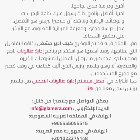
أخرى ودراسة مدى نجاحها.
اختيار أفضل برنامج إدارة يسهل عليك كافة الإجراءات
والوظائف الإدارية ولا شك أن جلاميرا بيزنس هو الأفضل.
عمل دراسة جدوى ومعرفة الميزانية المطلوبة، مع التركيز
على تحقيق الأهداف.
وفي الختام فإنه قد تم التوضيح
كيف ادير مشغل
بكافة التفاصيل
التي يحتاجها، ويعد أهمها هو استخدام برنامج
إدارة صالونات
ناجح
ومجرب لدى عدد كبير من رجال الأعمال للمشروعات الكبيرة
والصغيرة، ألا وهو جلاميرا بيزنس الذي أثبت كفاءته في وقت قصير
مع جميع المستخدمين.
هيا اشتراك في
أفضل سيستم إدارة صالونات التجميل
من جلاميرا
بيزنس سجل معنا من
هنا
.
يمكن التواصل مع جلاميرا من خلال
:
البريد الإلكتروني
:
Info@glamera.com
الهاتف في المملكة العربية السعودية:
966555055515+
الهاتف في جمهورية مصر العربية:
201022274148+