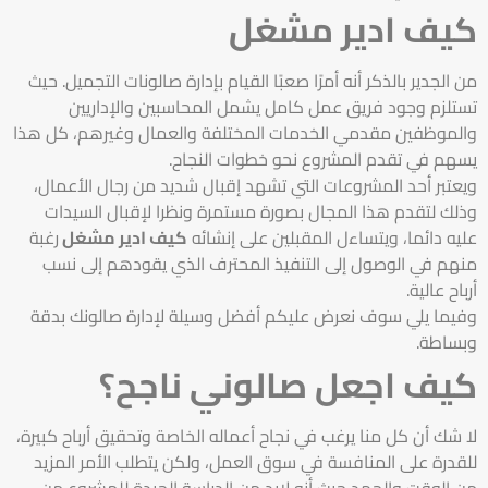
كيف ادير مشغل
من الجدير بالذكر أنه أمرًا صعبًا القيام بإدارة صالونات التجميل. حيث
تستلزم وجود فريق عمل كامل يشمل المحاسبين والإداريين
والموظفين مقدمي الخدمات المختلفة والعمال وغيرهم، كل هذا
يسهم في تقدم المشروع نحو خطوات النجاح.
ويعتبر أحد المشروعات التي تشهد إقبال شديد من رجال الأعمال،
وذلك لتقدم هذا المجال بصورة مستمرة ونظرا لإقبال السيدات
عليه دائما، ويتساءل المقبلين على إنشائه
كيف ادير مشغل
رغبة
منهم في الوصول إلى التنفيذ المحترف الذي يقودهم إلى نسب
أرباح عالية.
وفيما يلي سوف نعرض عليكم أفضل وسيلة لإدارة صالونك بدقة
وبساطة.
كيف اجعل صالوني ناجح؟
لا شك أن كل منا يرغب في نجاح أعماله الخاصة وتحقيق أرباح كبيرة،
للقدرة على المنافسة في سوق العمل، ولكن يتطلب الأمر المزيد
من الوقت والجهد حيث أنه لابد من الدراسة الجيدة للمشروع من