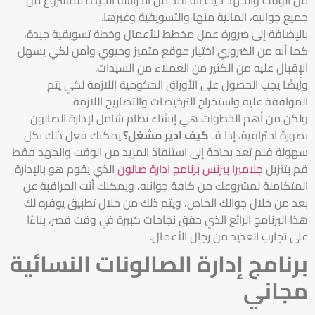
جميع جوانبه، المالية منها والتسويقية وغيرها.
بالإضافة إلى ضرورة عمل مخطط للأعمال وخطة تسويقية جيدة،
كما أنه من الضروري اختيار موقع متميز وحيوي وآمن لكي يسهل
الإقبال عليه من الكثير من العملاء من السيدات.
وأيضًا يجب الحصول على الأوراق الحكومية اللازمة لكي يتم
الموافقة عليه واستخراج الترخيصات والتصاريح اللازمة.
ولكن من أهم الخطوات هي إنشاء نظام شامل لإدارة الصالون
بصورة احترافية، إذا فـ
كيف ادير مشغل
؟
يمكنك فعل ذلك بكل
سهولة فلم تعد بحاجة إلى استنفاذ المزيد من الوقت والجهد فقط
قم بتنزيل
جلاميرا بيزنس
برنامج ادارة صالون
الذي يقوم هو بالإدارة
المتكاملة لمشروعك من كافة جوانبه، ويمكنك أنت المراقبة عن
بعد من خلال جوالك الخاص، ويتم ذلك من خلال تطبيق يوفره لك
هذا البرنامج الرائع الذي حقق نجاحات كبيرة في وقت قصر، بناءًا
على تجارب العديد من رجال الأعمال.
برنامج إدارة الصالونات النسائية
مجاني