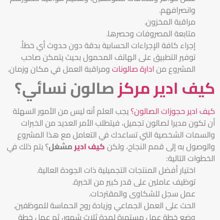
وانصرافهم.
مراقبة المخزون.
متابعة المصروفات وحصرها.
إجراء كافة الإجراءات الحسابية بدقة دون حدوث أي خطأ.
توفير التطبيق على الهاتف المحمول بحيث يتمكن صاحب
المشروع من
ادارة صالونات
ومراقبة العمل في مكان وزمان.
كيف ادير مركز
صالون نسائي؟
كيف ادير حجوزات الصالون؟
يجب العلم أنه ليس من الأمور السهلة
أن تكون مديرا لصالون تجميل، فيتطلب الأمر العديد من الخبرات
والسمات الشخصية التي تساعدك في التعامل مع هذا المشروع
والوصول به إلى قمم النجاح، ولكن
كيف ادير
مشغل
؟ يتم ذلك في
الخطوات التالية:
اختيار أفضل المنتجات التجميلية ذات الجودة العالية.
توظيف عاملين على قدر كبير من الخبرة.
عمل سجل للشكاوى والمقترحات.
الحث على العمل الجماعي وزيادة روح الحماسة للموظفين.
وضع خطة عمل مستمرة لمدة ثلاث شهور، ثم عمل خطة