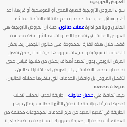
العروض الترويجية
سواء العروض الترويجية قصيرة المدى أو الموسمية أو غيرها، أحد
أهم وسائل جذب عملاء جدد و دعم علاقاتك القائمة عملائك
الحاليين
وبرنامج ادارة
عملاء صالون
، حيث أن العروض الترويجية هي
العروض الجذابة التي تقدمها الصالونات لعملائها لفترة محدودة
فقط، خلال هذه الفترة المحدودة على صالون التجميل ربط بعض
الأهداف التسويقية والمبيعات بجهودها. حيث انه لا يمكن تفعيل
العرض الترويجي بدون تحديد أهداف يمكن من خلالها قياس مدى
نجاحه او عدمه، بالاضافة الى ان العروض تعد اختبارا للصالون ،
لأفضل العروض بل وافضل الخدمات التي ينتظرها عملائه الحاليين .
مبيعات مجمعة
كيف تحافظ علي
عميل صالونك
طريقة لجذب العملاء تتطلب
تخطيطًا دقيقًا ، وإلا فقد لا تحقق التأثير المطلوب. يتمثل جوهر
الطريقة في تقديم العديد من حزم الخدمات لمجموعات مختلفة من
العملاء. أنت بحاجة إلى معرفة جمهورك المستهدف بالضبط حتى لا