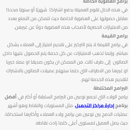
برامج العضوية الخاصة
في هذه الحال تقوم العميلة بدفع اشتراكا شهريًا أو سنويًا محددًا
مقابل حصولها على العضوية الخاصة حيث تتمكن من التمتع بعدد
من الامتيازات الحصرية لأصحاب هذه العضوية دونًا عن غيرهن.
برامج القيمة
في برامج القيمة لا يتم التركيز على تقديم امتياز إلى العملاء بشكل
مباشر، وإنما تذهب الامتيازات عن كل خدمة يتم الحصول عليها داخل
الصالون إلى طرف ثالث. من الممكن ان يكون صديقا او عملا خيريا
او غيرها من الاطراف التي حتما ستهتم عميلات الصالون بالاشتراك
لتقديم هذه الخدمة لهم .
البرامج المختلطة
برامج الولاء التي تجمع نوعين من البرامج السابقة أو أكثر في
أفضل
برنامج
إدارة مراكز التجميل
، مثل المستويات والنقاط وهو أشهر
عمليات الدمج بين نوعين من برامج ولاء العملاء وأكثرها استخدامًا،
حيث يصل العميل لمستوى أعلى كلما زادت نقاطه.