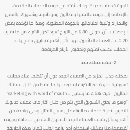
لتجربة خدمات جديدة، وذلك لثقته في جودة الخدمات المقدمة،
بالإضافة إلى جودة علاقتها بالصالون وموظفيه، وشعورها بالتقدير
والاحترام وتلبية احتياجاتها بالجودة المطلوبة، وهذا ما تؤكده بعض
الإحصائيات أن حوالي 80 % من الأرباح تعود تكرار الشراء من ما يقارب
20 % من العملاء الدائمين، لهذا تأتي أهمية تطبيق برامج ولاء
العملاء لكسب ثقتهم وتحقيق الأرباح المرتفعة.
2- جذب عملاء جدد
يمكنك جذب المزيد من العملاء الجدد دون أن تتكلف عناء حملات
تسويقية جديدة عبر الانترنت او غيره ، وانما فقط من خلال عملائك
الحاليين ، حيث هناك ما يسمى بـ marketing with word of mouth
“وهو ما يعني التسويق الذي يتم من خلال اقتراحات عملاء صالونك
للآخرين بتجربة خدمات صالونك على سبيل المثال،وهي واحدة من
أهم وسائل كسب العملاء الجدد للصالون الثقة في خدماتك وجودة
تقديمها،هنا يمكنك استخدام أحد برامج الولاء لتعزيز هذه الطريقة