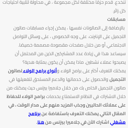
تنخدع. قدم حزمًا مختلفة لكل مجموعة ، في محاولة لتلبية احتياجات
كل زائر.
مسابقات
بالإضافة إلى الصالونات نفسها ، يمكن إجراء مسابقات صالون
التجميل على الإنترنت. على وجه الخصوص ، على وسائل التواصل
الاجتماعي أو من خلال صفحات مقصودة مصممة خصيصًا.
سيساعد هذا في زيادة عدد المشتركين الذين من المحتمل أن
يصبحوا عملاء نشطين. ماذا يمكن أن يكون بمثابة هدية؟
يمكنك التعرف أكثر على برامج الولاء و
أنواع برامج الولاء
لصالون
التجميل
والحصول على خدماتها والدعم المستحق لتفعيلها في
صالون التجميل الخاص بك من خلال جلاميرا بيزنس حيث يمكنك من
خلال الاشتراك في النظام الاستمتاع بخدمات
برامج الولاء للحفاظ
على عملائك الحاليين وجذب المزيد منهم على مدار الوقت ، في
المقال التالي يمكنك التعرف باستفاضة عن
برنامج
مشغلي
اشترك الآن في جلاميرا بيزنس من
هنا
.