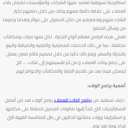
استراتيجية تسويقية تعتمد عليها الشركات والمؤسسات لضمان بقاء
العملاء على علاقة دائمة معهم وذلك من خلال دفعهم تكرار
الشراء منهم،وتحفيزهم من خلال الحصول على جوائز وهدايا وغيرها
من وسائل التحفيز.
تغطي هذه البرامج معظم أنواع التجارة ، لكل منها ميزات ومكافآت
مختلفة ، بما في ذلك الخدمات المصرفية والترفيه والضيافة والبيع
بالتجزئة والسفر، ويتم ذلك حاليا من خلال تصميم نظام معين يعمل
على جمع بيانات العملاء و من ثم تقسيمهم إلى فئات، … الخ
ليتمكن فيما بعد من تقديم المزايا والمكافآت والحوافز لهم.
أهمية برامج الولاء:
-كيف تستفيد من
برنامج الولاء للعملاء
برامج الولاء تعد من أفضل
الاستراتيجيات التي تلجأ إليها صالونات التجميل للحفاظ على مكانتها
و استقرارها وولاء عملائها الحاليين في ظل المنافسة القوية التي
تزداد يوما بعد يوم .