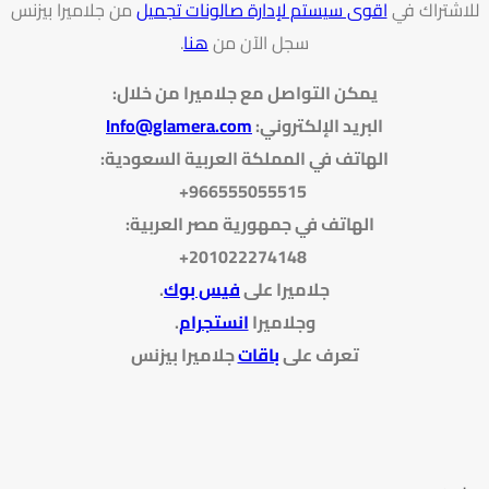
للاشتراك في
اقوى سيستم لإدارة صالونات تجميل
من جلاميرا بيزنس
سجل الآن من
هنا
.
يمكن التواصل مع جلاميرا من خلال
:
البريد الإلكتروني
:
Info@glamera.com
الهاتف في المملكة العربية السعودية:
966555055515+
الهاتف في جمهورية مصر العربية:
201022274148+
جلاميرا على
فيس بوك
.
وجلاميرا
انستجرام
.
تعرف على
باقات
جلاميرا بيزنس