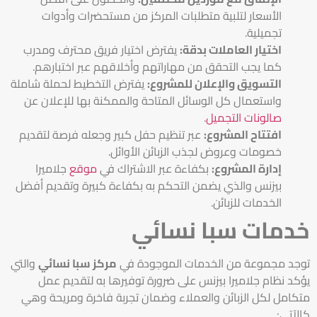
الأسعار لتلبية متطلبات المركز من مستحضرات وأدوات
تجميلية.
اختيار العاملات بدقة:
يفترض اختيار فريق محترف ومدرب
كما يجب التحقق من مهاراتهم وأخلاقهم عبر اختبارهم.
التسويق والإعلان للمشروع:
يفترض التخطيط لحملة شاملة
واستعمال كل الوسائل المتاحة والممكنة بها للإعلان عن
صالونات التجميل
.
افتتاح المشروع:
عبر تنظيم حفل كبير وجعله فرصة لتقديم
خصومات وعروض لجذب الزبائن الأوائل.
إدارة المشروع:
بكفاءة عبر الاشتراك في
موقع
جلاميرا
بيزنس والذي يضمن التحكم به بكفاءة كبيرة وتقديم أفضل
الخدمات للزبائن.
خدمات سبا نسائي
توجد مجموعة من الخدمات الموجودة في
مركز سبا نسائي
والتي
يؤكد نظام جلاميرا بيزنس على ضرورة توفيرها به لتقديم عمل
متكامل لكل الزبائن والعملاء وضمان تجربة فاخرة ومريحة وهي
كالآتي: