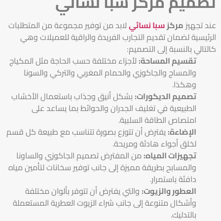
تصميم مركز سبا نسائي
عند تجهيز
مركز
سبا نسائي
لابد من توفير مجموعة من المتطلبات
الرئيسية لضمان تقديم التجارب الفريدة والراقية للعميلات وهي
كالتالي بالنسبة إلى التصميم:
تقسيم المساحة:
لأجزاء مختلفة حسب الحاجة مثل المكياج
والمساج والجاكوزي والحمام المغربي والتركي والسونا
وهكذا.
تصميم الديكورات:
بشكل أنيق وجذاب باستعمال الأخشاب
الطبيعية في تغليف الجدران والحوائط بما يساعد على
امتصاص الطاقة السلبية.
الإضاءة:
يفترض أن تتوزع بصورة تتناسب مع طبيعة كل قسم
لخلق أجواء هادئة ومريحة.
تجهيزات المياه:
من المفترض تصميم الجاكوزي والساونا
والمسابح بطريقة مميزة إلى جانب توفير سخانات لتأمين مياه
دافئة باستمرار.
العطور والزيوت:
والتي يفترض أن تتوفر بألوان مختلفة
وأشكال متنوعة إلى جانب شراء الزيوت العطرية المستعملة
بالتدليك.