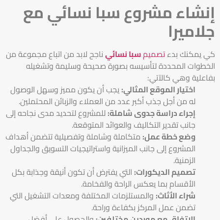
إنشاء مشروع سبا نسائي مع
جلاميرا
كي يمكنك بدء
تصميم
سبا نسائي
ناجح لابد من اتباع مجموعة من
الخطوات المحددة لتأسيسه بصورة صحيحة وسليمة وتشغيله
بفاعلية وهي كالآتي:
اختيار الموقع المثالي:
يجب أن يكون مميز وسهل الوصول
له من أجل جذب أكبر عدد من العملاء والزبائن المحتملين.
إجراء دراسة جدوى شاملة:
للمشروع لتحديد مدى نجاحه إلى
جانب تقدير التكاليف والعوائد المتوقعة.
وضع خطة عمل:
متكاملة وشاملة وتفصيلية تتضمن أهداف
المشروع إلى جانب الميزانية واستراتيجيات التسويق والجداول
الزمنية.
تصميم الديكورات:
التي يفترض أن تكون أنيقة وجذابة بكل
الأقسام بما يعكس الراحة والفخامة.
شراء الأثاث:
والمستلزمات المختلفة ومعدات التشغيل التي
تضمن عمل المركز بكفاءة وراحة.
الإتفاق مع موردين مختلفين:
والحصول على أفضل