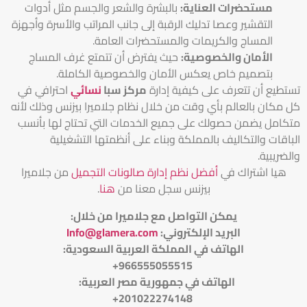
مستحضرات العناية:
بالبشرة والشعر والجسم مثل أدوات
التقشير وعصا تدليك الرقبة إلى جانب المراتب والأسرة وأجهزة
المساج والكريمات والمستحضرات العامة.
الأمان والخصوصية:
حيث يفترض أن تتمتع غرف المساج
بتصميم خاص يعكس الأمان والخصوصية الكاملة.
تستطيع أن تتعرف على كيفية إدارة
مركز سبا
نسائي
احترافي في
كل مكان بالعالم بأي وقت من خلال نظام جلاميرا بيزنس وذلك لأنه
متكامل يضمن حصولك على جميع الخدمات التي تحتاج لها بأنسب
الباقات والتكاليف بالمملكة وبناء على أنظمتها التشغيلية
والضريبية.
هيا اشتراك في
أفضل نظم إدارة صالونات التجميل
من جلاميرا
بيزنس سجل معنا من
هنا
.
يمكن التواصل مع جلاميرا من خلال
:
البريد الإلكتروني
:
Info@glamera.com
الهاتف في المملكة العربية السعودية:
966555055515+
الهاتف في جمهورية مصر العربية:
201022274148+