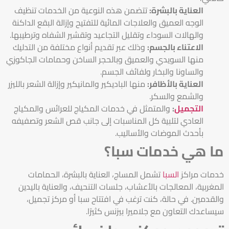
العناية بالبشرة:
تتضمن هذه النوعية من الخدمات تنظيف
الوجه العميق والعلاجات المائية للتفتيح وإزالة البقع الداكنة
والهالات السوداء وتقليل التجاعيد وتقشير الشفاه وترطيبها.
الاعتناء بالجسم:
وذلك عبر تقديم أنواع مختلفة من التدليك
منها السويدي والعميق وبالحجر الساخن وحمامات الجاكوزي
والساونا والبخار ولفائف الجسم.
العناية بالأظافر:
منها الباديكير والمانيكير وإزالة الشعر بالليزر
والشمع والسكر.
التجميل
:
والمتمثل في خدمات المكياج للعرائس والمكياج
العادي لتلبية كل المناسبات إلى جانب قص الشعر وتصفيفه
بأحدث الموضات والأساليب.
ما هي خدمات سبا؟
خدمات مراكز
السبا
تشمل المساج، العناية بالبشرة، الحمامات
المغربية، المعالجات بالأعشاب، جلسات التنحيف، والعناية باليدين
والقدمين. في حالة، كنت ترغب في افتتاح سبا أو مركز تجميل،
سيساعدك التعاون مع جلاميرا بيزنس كثيرًا.