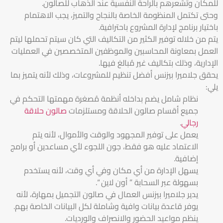
للمكان وتشعرهم بالراحة النفسية عند الذهاب للصالون.
وحتى تكتمل المنظومة الخاصة بالنجاح والتميز، يجب الاهتمام
باختيار برنامج لإدارة المشروع باحترافية.
يتم من خلاله توفير الكثير من التكاليف التي كان سيتم تحملها ليتم
العمل بمعاونة المحاسبين والموظفين المتخصصين في العمليات
الإدارية، وذلك بتكاليف غير مُبالغ فيها.
يحقق جلاميرا بيزنس أفضل تنظيم للمشروعات، وذلك لأنه يتميز بما
يلي:
نظام شامل يضم بداخله أنظمة مُصغرة مهمتها التحكم في
جميع أقسام صالون الحلاقة ومستلزمات
صالون حلاقة
رجالي
.
يعمل على توفير المجهود والوقت والأموال، لأنه يتم
الاعتماد عليه هو فقط، جون اللجوء لأي مساعدين أو برامج
إضافية.
يسهل الإدارة من أي مكان وفي أي وقت، لأنه يستخدم
بسهولة عبر السحابة ” أون لاين “.
يدير جلاميرا بيزنس العمال في صالون التجميل بمهارة، لأنه
يوفر قاعدة بيانات وافية وشاملة لكل البيانات الخاصة بهم.
ينظم مواعيد الحضور والانصراف والورديات.