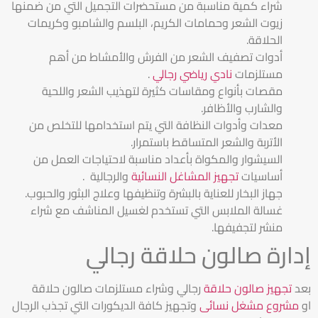
شراء كمية مناسبة من مستحضرات التجميل التي من ضمنها
زيوت الشعر وحمامات الكريم، البلسم والشامبو وكريمات
الحلاقة.
أدوات تصفيف الشعر من الفرش والأمشاط من أهم
مستلزمات
نادي رياضي رجالي
.
مقصات بأنواع ومقاسات كثيرة لتهذيب الشعر واللحية
والشارب والأظافر.
معدات وأدوات النظافة التي يتم استخدامها للتخلص من
الأتربة والشعر المتساقط باستمرار.
السيشوار والمكواة بأعداد مناسبة لاحتياجات العمل من
أساسيات
تجهيز المشاغل النسائية
والرجالية .
جهاز البخار للعناية بالبشرة وتنظيفها وعلاج البثور والحبوب.
غسالة الملابس التي تستخدم لغسيل المناشف مع شراء
منشر لتجفيفها.
إدارة صالون حلاقة رجالي
بعد
تجهيز صالون حلاقة
رجالي وشراء مستلزمات صالون حلاقة
او
مشروع مشغل نسائى
وتجهيز كافة الديكورات التي تجذب الرجال