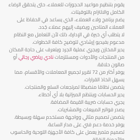
يقوم بتنظيم مواعيد الحجوزات للعملاء، حتى يتحقق الرضاء
الكامل والالتزام بالتوقيتات.
يضم برنامج ولاء العملاء، الذي يساعد في الحفاظ على
العملاء المتاحين ويضيف إليهم عملاء جُدد.
لا يتطلب أي خبرة في الإدارة، ذلك لأن التعامل مع النظام
مدعوم بفيديو إرشادي لتوضيح كافة الخطوات.
يدير المخازن ويجري عملية الجرد ويتعرف على حاجة المكان
من المنتجات والأدوات ومستلزمات
نادي رياضي رجالي
أو
صالون حلاقة.
يوفر أكثر من 72 تقرير لجميع المعاملات والأقسام، مما
يسهل اتخاذ القرارات.
يتضمن نظامًا منضبطًا لمرتجعات السلع والمنتجات.
يدير الحسابات وينتظم الميزانية بلا أي أخطاء.
يجري حسابات ضريبة القيمة المضافة.
يصدر فواتير المبيعات والمشتريات.
يتضمن تصميم مثالي وواجهة مستخدم سهلة وبسيطة.
يوفر خدمة دعم فني على مدار الساعة.
تصميم متميز يعمل على كافة الأجهزة اللوحية والحاسوب
والأجهزة النقالة.