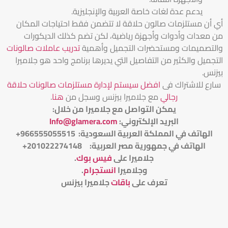
يدعم عدة لغات خاصة العربية والإنجليزية.
أي أن مستلزمات صالون حلاقة لا تتضمن فقط احتياجات المكان
من معدات وأدوات وأجهزة رياضية، لكن تضم كذلك الديكورات
والتصميمات ومستحضرات التجميل وأهمية
تدريب عاملات صالونات
التجميل والكثير من التفاصيل التي يديرها برنامج واحد هو جلاميرا
بيزنس.
سارع للاشتراك فى
افضل سيستم لإدارة مستلزمات صالونات حلاقة
رجالي
مع جلاميرا بيزنس وسجل من
هنا
.
يمكن التواصل مع جلاميرا من خلال
:
البريد الإلكتروني
:
Info@glamera.com
الهاتف في المملكة العربية السعودية: 966555055515+
الهاتف في جمهورية مصر العربية: 201022274148+
جلاميرا على
فيس بوك
.
وجلاميرا
انستجرام
.
تعرف على
باقات
جلاميرا بيزنس