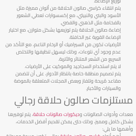
توزيع الإضاءة.
يتم انتقاء كراسي صالون الحلاقة من ألوان مميزة مثل
الأسود والبني والنبيتي، مع إكسسوارات تعطي الشعور
بالفخامة مثل الذهبي والفضي.
إضاءة صالون الحلاقة يتم توزيعها بشكل متوازن، مع اختيار
الإضاءة القوية غير الخافتة.
الأرضيات تكون من السيراميك أو الرخام الناعم، مع التأكد من
عدم وجود أي نتوءات، وذلك ليسهل تنظيفها والتخلص
السريع من الشعر المتناثر والأتربة.
لا يتم استخدام السجاجيد والموكيت على الأرضيات.
يتم تصميم منطقة خاصة بانتظار الأدوار، على أن تتضمن
مقاعد مُريحة وتلفاز وبعض المجلات المتعلقة بالموضة
والسيارات والأخبار.
مستلزمات صالون حلاقة رجالي
معدات وأدوات الصالونات و
ديكورات صالونات حلاقة
، يتم توفيرها
بشكل كامل ومميز، وذلك حتى يمكن تقديم أفضل الخدمات،
وأهمها ما يلي:
أهم أنواع
كراسي صالون حلاقة
رجالي، تكون مريحة ومبطنة