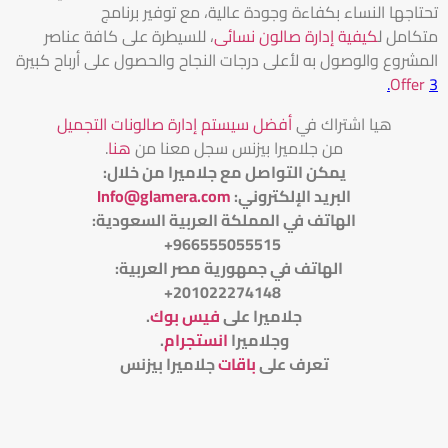
تحتاجها النساء بكفاءة وجودة عالية، مع توفير برنامج
متكامل ل
كيفية إدارة صالون نسائى
، للسيطرة على كافة عناصر
المشروع والوصول به لأعلى درجات النجاح والحصول على أرباح كبيرة
Offer
3.
هيا اشتراك في
أفضل سيستم إدارة صالونات التجميل
من جلاميرا بيزنس سجل معنا من
هنا
.
يمكن التواصل مع جلاميرا من خلال
:
البريد الإلكتروني
:
Info@glamera.com
الهاتف في المملكة العربية السعودية:
966555055515+
الهاتف في جمهورية مصر العربية:
201022274148+
جلاميرا على
فيس بوك
.
وجلاميرا
انستجرام
.
تعرف على
باقات
جلاميرا بيزنس