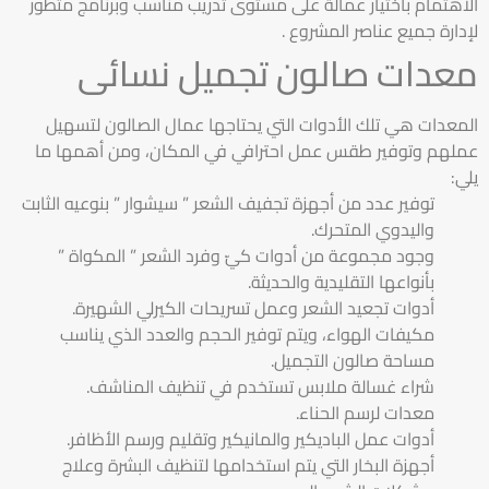
الاهتمام باختيار عمالة على مستوى تدريب مناسب وبرنامج متطور
لإدارة جميع عناصر المشروع .
معدات صالون تجميل نسائى
المعدات هي تلك الأدوات التي يحتاجها عمال الصالون لتسهيل
عملهم وتوفير طقس عمل احترافي في المكان، ومن أهمها ما
يلي:
توفير عدد من أجهزة تجفيف الشعر ” سيشوار ” بنوعيه الثابت
واليدوي المتحرك.
وجود مجموعة من أدوات كيّ وفرد الشعر ” المكواة ”
بأنواعها التقليدية والحديثة.
أدوات تجعيد الشعر وعمل تسريحات الكيرلي الشهيرة.
مكيفات الهواء، ويتم توفير الحجم والعدد الذي يناسب
مساحة صالون التجميل.
شراء غسالة ملابس تستخدم في تنظيف المناشف.
معدات لرسم الحناء.
أدوات عمل الباديكير والمانيكير وتقليم ورسم الأظافر.
أجهزة البخار التي يتم استخدامها لتنظيف البشرة وعلاج