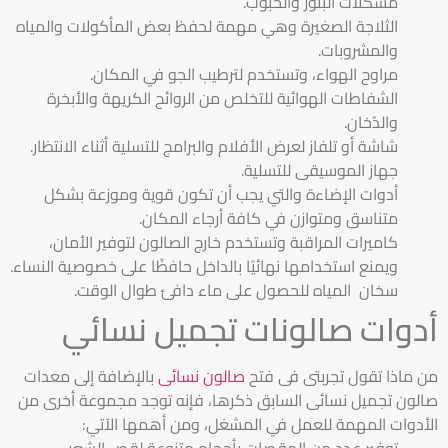
مشكلات البثور والحبوب.
الثلاجة الصغيرة وهي مهمة لحفظ بعض المأكولات والمياه
والمشروبات.
مراوح الهواء، وتستخدم لترطيب الجو في المكان.
الشفاطات الهوائية للتخلص من الروائح الكريهة والأبخرة
والدُخان.
شاشة أو تلفاز لعرض الأفلام والبرامج للتسلية أثناء الانتظار.
جهاز الموسيقى للتسلية.
أدوات الإضاءة والتي يجب أن تكون قوية وموزعة بشكل
متناسق ومتوازن في كافة أرجاء المكان.
كاميرات المراقبة وتستخدم خارج الصالون لتوفير الأمان،
ويمنع استخدامها نهائيًا بالداخل حافظًا على خصوصية النساء.
سخان المياه للحصول على ماء دافئ طوال الوقت.
أدوات صالونات تجميل نسائي
من ماذا تقول تجربتى فى فتح
صالون نسائى
بالإضافة إلى معدات
صالون تجميل نسائى السابق ذكرها، فإنه توجد مجموعة أخرى من
الأدوات المهمة للعمل في المشغل، ومن أهمها الآتي:
توفير عدد من المقصات بأحجام متنوعة لقص الشعر