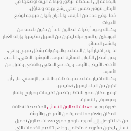
بالإضافة إلى استخدام الزهور ونباتات الزينة لوضعها في
الأركان لتوفير طقس صحي يشع بهجة وتفاؤل.
كما توفير عدد من الأرفف والأدراج بألوان مبهجة لوضع
الأدوات.
وكذلك وجود أرضيات الصالون لابد أن تكون ناعمة من
البورسلين و السيراميك ليكون من السهل تنظيفها وإزالة الغبار
والشعر المتناثر.
لذا يتم اختيار ألوان المقاعد والديكورات بشكل مبهج وراقي،
ومن أفضل الألوان النسائية الموف، الفوشيا، الزهري، الأحمر،
الأخضر، الأبيض، الأوف وايت، مع الذهبي والفضي وقليل من
الأسود.
وكذلك اختيار مقاعد مريحة ذات بطانة من الإسفنج، على أن
تكون من الجلد ليسهل تعقيمها.
توفير مكان مميز للانتظار يتضمن تكييفات ومراوح وتلفاز
وموسيقى للتسلية.
ضرورة وجود
معدات الصالون النسائي
المخصصة لنظافة
المكان وتعقيمه للحماية من الأمراض والأوبئة.
من هنا نتوصل إلى أنه يجب توفير جميع معدات صالون تجميل
نسائى ليكون مشروعك متكامل وجاهز لتقديم الخدمات التي