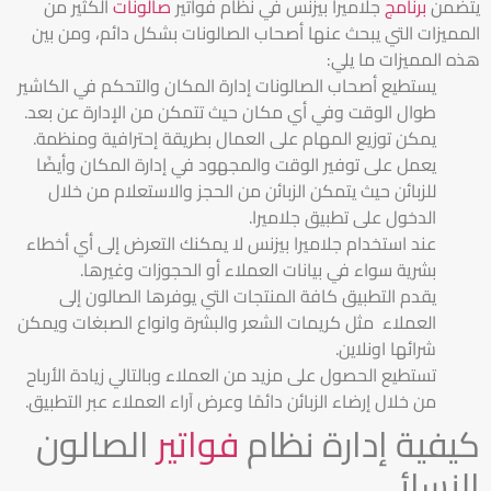
يتضمن
برنامج
جلاميرا بيزنس في نظام فواتير
صالونات
الكثير من
المميزات التي يبحث عنها أصحاب الصالونات بشكل دائم، ومن بين
هذه المميزات ما يلي:
يستطيع أصحاب الصالونات إدارة المكان والتحكم في الكاشير
طوال الوقت وفي أي مكان حيث تتمكن من الإدارة عن بعد.
يمكن توزيع المهام على العمال بطريقة إحترافية ومنظمة.
يعمل على توفير الوقت والمجهود في إدارة المكان وأيضًا
للزبائن حيث يتمكن الزبائن من الحجز والاستعلام من خلال
الدخول على تطبيق جلاميرا.
عند استخدام جلاميرا بيزنس لا يمكنك التعرض إلى أي أخطاء
بشرية سواء في بيانات العملاء أو الحجوزات وغيرها.
يقدم التطبيق كافة المنتجات التي يوفرها الصالون إلى
العملاء مثل كريمات الشعر والبشرة وانواع الصبغات ويمكن
شرائها اونلاين.
تستطيع الحصول على مزيد من العملاء وبالتالي زيادة الأرباح
من خلال إرضاء الزبائن دائمًا وعرض آراء العملاء عبر التطبيق.
كيفية إدارة نظام
فواتير
الصالون
النسائي