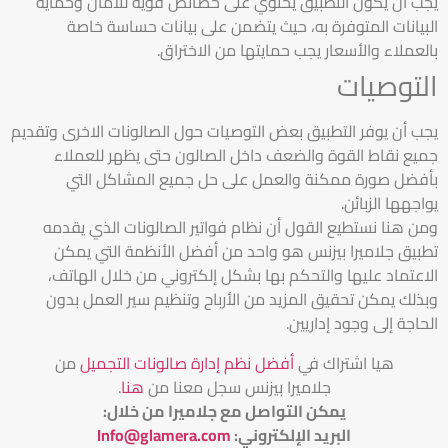
يجب أن يكون التطبيق يحتوي على خصائص قوية للامان وحماية
البيانات المتوفرة به، حيث يتضمن على بيانات حساسة خاصة
بالعملاء والأسعار يجب حمايتها من الاختراق.
التوصيات
يجب أن يوفر التطبيق بعض التوصيات حول الصالونات الاخرى وتقديم
جميع نقاط القوة والضعف داخل الصالون حتى يظهر للعملاء
بأفضل صورة ممكنة والعمل على حل جميع المشاكل التي
يواجهها الزبائن.
ومن هنا نستطيع القول أن نظام فواتير الصالونات الذي يقدمه
تطبيق جلاميرا بيزنس هو واحد من أفضل الأنظمة التي يمكن
الاعتماد عليها والتحكم بها بشكل إلكتروني من خلال الهاتف،
وبذلك يمكن تحقيق المزيد من الأرباح وتنظيم سير العمل بدون
الحاجة إلى وجود إداريين.
هيا اشتراك في
أفضل نظم إدارة صالونات التجميل
من
جلاميرا بيزنس سجل معنا من
هنا
.
يمكن التواصل مع جلاميرا من خلال
:
البريد الإلكتروني
:
Info@glamera.com