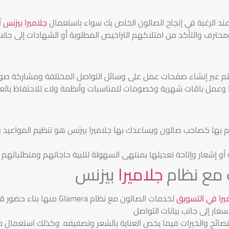
 عند الرغبة في إنجاح الصالون الخاص بك سواء باستعمال
جلاميرا بيزنس
أ
حترف والتأكد من امتلاكهم التراخيص المطلوبة أو الشهادات إلى جانب
تم عبر إنشاء صفحات عمل على وسائل التواصل المختلفة ومشاركة صور 
ا وعمل باقات شهرية وخصومات للمناسبات وأنظمة ولاء للاحتفاظ بالعمل
م بها كصاحب صالون ويساعدك بها جلاميرا بيزنس هو تنظيم المواعيد و
أو إشعار وإتاحة تعديلها بمنتهى السهولة لتلبية حاجاتهم ومتطلباتهم
 مع نظام
جلاميرا
بيزنس
يرا في التسويق
لخدمات الصالون مع نظام ra
عار إلى جانب بيانات التواصل
صائح والخبرات فيما يخص العناية بالشعر وتصفيفه. وكذلك استعمال