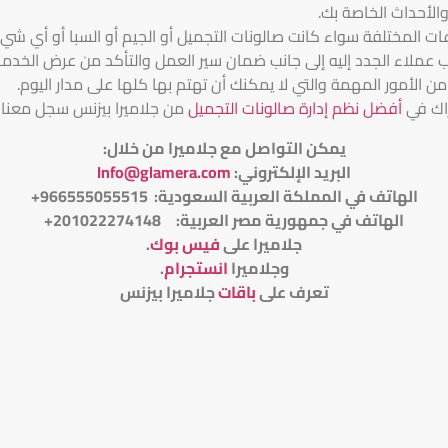
الأحداث الخاصة بك.
ات المختلفة سواء كانت صالونات التجميل أو الجيم أو السبا أو أي شيء
لاء الجدد إليه إلى جانب ضمان سير العمل والتأكد من عرض الخدما
لأمور المهمة والتي لا يمكنك أن تهتم بها كلها على مدار اليوم.
اك في
أفضل نظم إدارة صالونات التجميل
من جلاميرا بيزنس سجل معنا
يمكن التواصل مع جلاميرا من خلال
:
البريد الإلكتروني
:
Info@glamera.com
الهاتف في المملكة العربية السعودية: 966555055515+
الهاتف في جمهورية مصر العربية: 201022274148+
جلاميرا على
فيس بوك
.
وجلاميرا
انستجرام
.
تعرف على
باقات
جلاميرا بيزنس