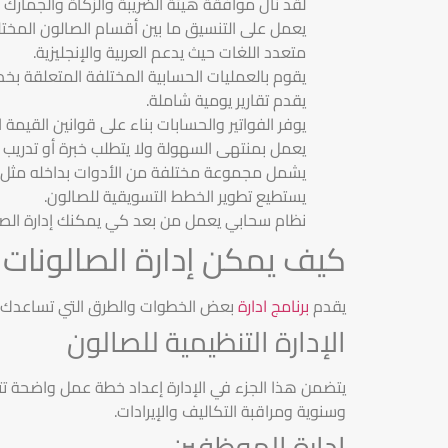
لقد نال موافقة هيئة الضريبة والزكاة والجمارك
يعمل على التنسيق ما بين أقسام الصالون المخ
متعدد اللغات حيث يدعم العربية والإنجليزية.
يقوم بالعمليات الحسابية المختلفة المتعلقة بخدم
يقدم تقارير يومية شاملة.
يوفر الفواتير والحسابات بناء على قوانين القيم
يعمل بمنتهى السهولة ولا يتطلب خبرة أو تدريب
يشمل مجموعة مختلفة من الأدوات بداخله مثل بر
يستطيع تطوير الخطط التسويقية للصالون.
نظام سحابي يعمل من بعد كي يمكنك إدارة الصا
كيف يمكن إدارة الصالونات ا
يقدم
برنامج ادارة
بعض الخطوات والطرق التي تساعدك على إدارة ال
الإدارة التنظيمية للصالون
يتضمن هذا الجزء في الإدارة إعداد خطة عمل واضحة تت
وسنوية ومراقبة التكاليف والإيرادات.
إدارة الموظفين