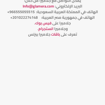
يمكن التواصل مع جلاميرا من خلال
:
البريد الإلكتروني
:
Info@glamera.com
الهاتف في المملكة العربية السعودية: 966555055515+
الهاتف في جمهورية مصر العربية: 201022274148+
جلاميرا على
فيس بوك
.
وجلاميرا
انستجرام
.
تعرف على
باقات
جلاميرا بيزنس