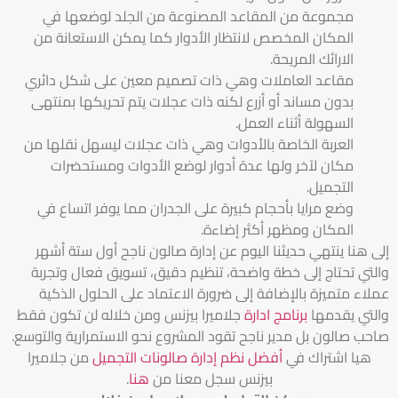
مجموعة من المقاعد المصنوعة من الجلد لوضعها في
المكان المخصص لانتظار الأدوار كما يمكن الاستعانة من
الارائك المريحة.
مقاعد العاملات وهي ذات تصميم معين على شكل دائري
بدون مساند أو أزرع لكنه ذات عجلات يتم تحريكها بمنتهى
السهولة أثناء العمل.
العربة الخاصة بالأدوات وهي ذات عجلات ليسهل نقلها من
مكان لآخر ولها عدة أدوار لوضع الأدوات ومستحضرات
التجميل.
وضع مرايا بأحجام كبيرة على الجدران مما يوفر اتساع في
المكان ومظهر أكثر إضاءة.
إلى هنا ينتهي حديثنا اليوم عن إدارة صالون ناجح أول ستة أشهر
والتي تحتاج إلى خطة واضحة، تنظيم دقيق، تسويق فعال وتجربة
عملاء متميزة بالإضافة إلى ضرورة الاعتماد على الحلول الذكية
والتي يقدمها
برنامج ادارة
جلاميرا بيزنس ومن خلاله لن تكون فقط
صاحب صالون بل مدير ناجح تقود المشروع نحو الاستمرارية والتوسع.
هيا اشتراك في
أفضل نظم إدارة صالونات التجميل
من جلاميرا
بيزنس سجل معنا من
هنا
.