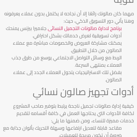
مهما كان صالونك رائعًا إلا أن نجاحه لا يكتمل بدون عملاء يعرفونه
وهنا يأتي دور التسويق الذكي، حيث:
برنامج لادارة صالونات التجميل النسائى
جلاميرا بيزنس يمنحك
أدوات تسويقية لعرض خدماتك بشكل احترافي.
يمكنك مشاركة العروض والخصومات مباشرة مع عملاء
الصالون من خلال التطبيق.
الربط مع وسائل التواصل الاجتماعي يوسع من
طرق جذب
العملاء
بمنتهى السرعة.
بفضل تلك الاستراتيجيات يتحول العملاء الجدد إلى عملاء
الصالون.
أدوات تجهيز صالون نسائي
كيفية إدارة صالونات تجميل ناجحة يرتبط بتوفير صاحب المشروع
لكافة الأدوات التي يحتاجها العمل في كافة أقسامه لتقديم
خدمات مميزة للنساء، ومن ضمنها ما يلي:
مقاعد قابلة لتعديل ارتفاعها وسهلة التحريك بألوان جذابة مع
ضرورة أن تكون مريحة للعميلات.