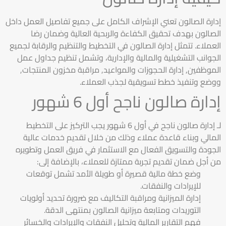
إدارة الصالون تعني الإشراف الكامل على جميع تفاصيل العمل داخل
الصالون بهدف تحقيق الكفاءة والربحية العالية وضمان رضا
العملاء. تتمثل إدارة الصالون في التخطيط والتنظيم والرقابة لجميع
الجوانب التشغيلية والمالية والإدارية، وتشمل تنظيم جداول عمل
الموظفين, إدارة الحجوزات والمواعيد, مراقبة مخزون المنتجات,
ووضع وتنفيذ خطط تسويقية لجذب العملاء.
إدارة صالون
ناجح أول 6 شهور
لـ إدارة صالون ناجح في أول 6 شهور يجب التركيز على التخطيط
المالي وبناء قاعدة عملاء وذلك من خلال تقديم خدمات عالية
الجودة والتسويق الفعال مع الاستثمار في فريق العمل وتطويره
من أجل ضمان تقديم تجربة ممتازة للعملاء، بالإضافة إلى:
وضع خطة مالية قصيرة أو طويلة الأمد تشمل توقعات
للإيرادات والنفقات.
إدارة الميزانية ومراقبة التكاليف مع ضرورة تحديد أولويات
التوريدات ومتابعة ميزانية الصالون بمنتهى الدقة.
فهم التقارير المالية وتحليل النفقات والإيرادات والخسائر