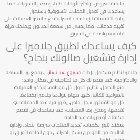
فاعلية العروض، وأكثر الأوقات طلبا، ومصدر الحجوزات، مما
يساعدك في تعديل الحملات التسويقية باستمرار.
زيادة التقييمات الإيجابية: جلاميرا يشجع جلاميرا العميلات على
تقييم خدماتك، مما يحسن من سمعة الصالون ويمنحك ميزة
تنافسية واضحة في السوق.
كيف يساعدك تطبيق جلاميرا على
إدارة وتشغيل صالونك بنجاح؟
جلاميرا نظام متكامل لإدارة
مشروع سبا نسائي
، يجمع بين البساطة
والاحترافية، كما يقدم لك كل ما تحتاجينه في مكان واحد:
منع التداخل، تنظيم جدول كل موظفة، وتذكير العميلات
بالمواعيد تلقائيا، كلها مهام يتولاها جلاميرا بكفاءة.
كل موظفة لها سجل خاص، يظهر فيه عدد الخدمات التي
تقدمها، ومدى رضا العميلات، مما يساعدك في تقديم
مكافآت أو تدريبات عند الحاجة.
يمكنك تتبع الكميات، تحديد المنتجات سريعة النفاد، وإدارة
الطلبات من الموردين بشكل احترافي دون الحاجة لأوراق أو
جداول إكسل.