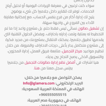
سواء كنت ترغبين في معرفة الإيرادات اليومية أو تحليل أرباح
الخدمات، توفر لك لتقارير داخل جلاميرا كل شيء بوضوح.
يتيح لك إدارة أكثر من فرع بنفس الحساب، مع إمكانية مقارنة
الأداء بين الفروع في واجهة سهلة.
إن
تشغيل صالون
نسائي ليس فقط حلم، بل مشروع واعد إذا ما تم
التخطيط له بعناية وتمت إدارته باحتراف، وبفضل الحلول التقنية التي
يقدمها تطبيق جلاميرا، يمكنك الانتقال بمشروعك من مجرد فكرة
إلى مشروع متكامل يدار بأعلى درجات الاحتراف والمرونة، من خلال
تنظيم مواعيد
مركز التجميل
، متابعة فريق العمل، إدارة المخزون،
والتسويق الذكي يصبح النجاح بين يديك.
هيا اشتراك في
أفضل نظم إدارة صالونات التجميل
من جلاميرا
بيزنس سجل معنا من
هنا
.
يمكن التواصل مع جلاميرا من خلال
:
البريد الإلكتروني
:
Info@glamera.com
الهاتف في المملكة العربية السعودية:
966555055515+
الهاتف في جمهورية مصر العربية:
201022274148+