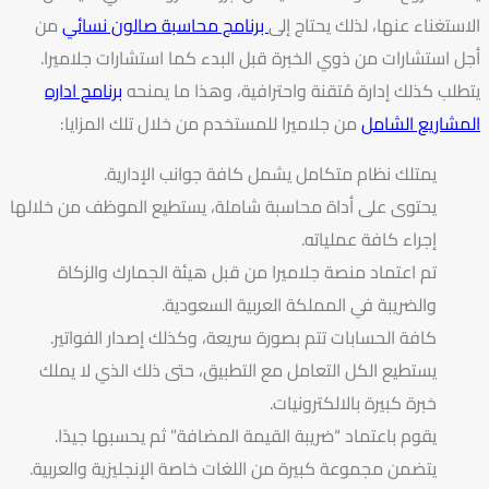
الاستغناء عنها، لذلك يحتاج إلى
برنامج محاسبة صالون نسائي
من
أجل استشارات من ذوي الخبرة قبل البدء كما
استشارات جلاميرا
.
يتطلب كذلك إدارة مُتقنة واحترافية، وهذا ما يمنحه
برنامح اداره
المشاريع الشامل
من جلاميرا للمستخدم من خلال تلك المزايا:
يمتلك نظام متكامل يشمل كافة جوانب الإدارية.
يحتوى على أداة محاسبة شاملة، يستطيع الموظف من خلالها
إجراء كافة عملياته.
تم اعتماد منصة جلاميرا من قبل هيئة الجمارك والزكاة
والضريبة في المملكة العربية السعودية.
كافة الحسابات تتم بصورة سريعة، وكذلك إصدار الفواتير.
يستطيع الكل التعامل مع التطبيق، حتى ذلك الذي لا يملك
خبرة كبيرة بالالكترونيات.
يقوم باعتماد “ضريبة القيمة المضافة” ثم يحسبها جيدًا.
يتضمن مجموعة كبيرة من اللغات خاصة الإنجليزية والعربية.