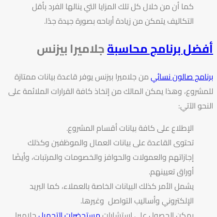
كما أن من خلال كل تلك المزايا التي ينالها الفرد بأقل
التكاليف يتمكن من زيادة أرباحه بصورة جيدة جدًا.
أفضل برنامج محاسبة
جلاميرا بيزنس
برنامج صالون نسائي
من جلاميرا بيزنس يوفر قاعدة بيانات ممتازة
للمشروع، وهذا يمكن المالك من إتخاذ كافة القرارات الملائمة على
النحو الآتي:
الإطلاع على كافة بيانات أقسام المشروع.
تحتوى القاعدة على بيانات العمال والموظفين وكذلك
إجازاتهم والعمولات والحوافز والخصومات والمرتبات، وأيضًا
أوراق تعيينهم.
يشمل الأمر كذلك البيانات الخاصة بالعملاء، كما البريد
الإلكتروني وأساليب التواصل وغيرها.
يمكن الحصول على
استشارات
مستحضرات التجميل
جلاميرا