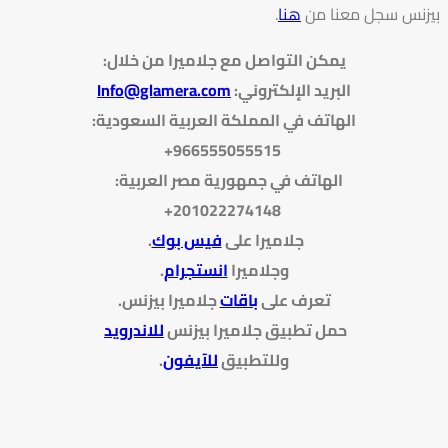
بيزنس سجل معنا من
هنا
.
يمكن التواصل مع جلاميرا من خلال
:
البريد الإلكتروني
:
Info@glamera.com
الهاتف في المملكة العربية السعودية:
966555055515+
الهاتف في جمهورية مصر العربية:
201022274148+
جلاميرا على
فيس بوك
.
وجلاميرا
انستجرام
.
تعرف على
باقات
جلاميرا بيزنس
.
حمل تطبيق جلاميرا بيزنس
للاندرويد
وللتطبيق
للآيفون
.