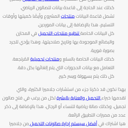
كذلك عند الحاجة إلى قاعدة بيانات للصالون الرياضي.
تشمل قاعدة البيانات
منتجات
المشروع وأيضًا كميتها وأوقات
التسليم، هذا بالإضافة إلى بيانات الموردين.
كل البيانات الخاصة
تنظيم منتجات التجميل
في المخازن
والبضائع الموجودة بها وتاريخ صلاحيتها، وهذا يؤدي للجرد
بصورة فورية.
كذلك البيانات الخاصة بالسلع و
منتجات تجميلية
المُرتجعة.
التعامل مع بيانات الحجوزات التي يتم إلغائها بكل دقة.
كل ذلك يتم بسهولة ويسر كبير.
بهذا نكون قد ذكرنا جزء من
استشارات جلاميرا
الكثيرة، والتي
تقدمها خبراء
التجميل والعناية بالبشرة
لكل من يرغب في فتح صالون
تجميل، وكذلك صالة رياضية للنساء أو الرجال، هذا بالإضافة إلى ذكر
عدد من مميزات التطبيق الرائعة.
هيا اشتراك في
أفضل سيستم إدارة صالونات التجميل
من جلاميرا