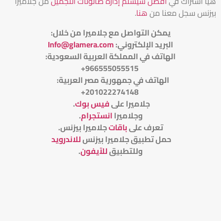
هيا اشتراك في
أفضل سيستم إدارة صالونات التجميل
من جلاميرا
بيزنس سجل معنا من
هنا
.
يمكن التواصل مع جلاميرا من خلال
:
البريد الإلكتروني
:
Info@glamera.com
الهاتف في المملكة العربية السعودية:
966555055515+
الهاتف في جمهورية مصر العربية:
201022274148+
جلاميرا على
فيس بوك
.
وجلاميرا
انستجرام
.
تعرف على
باقات
جلاميرا بيزنس
.
حمل تطبيق جلاميرا بيزنس
للاندرويد
وللتطبيق
للآيفون
.