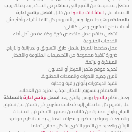
مشغل مجموعة من الأمور التي تساهم في التحكم به، ولذلك يجب
الاعتماد على
استشارات جلاميرا
من خلال
افضل برنامج ادارة
بالمملكة
وهو جلاميرا بيزنس لأنه يوفر كل تلك الأشياء وأكثر مثل
أسباب نجاح المشروع وهي كالآتي:
تشغيل طاقم عمل متخصص خبرة وكفاءة من أجل أداء
الخدمات المتنوعة.
عمل مخطط للمركز يشمل طرق التسويق والميزانية والأرباح.
ضرورة تنفيذ مجموعة من التصميمات المتنوعة والأفكار
المبتكرة والرائعة.
تحديد موقع متميز المركز أو الصالون.
تأمين جميع الأدوات والمعدات المطلوبة.
تنفيذ الديكورات بألوان راقية وجذابة.
الاهتمام بالتسويق للمكان لجذب المزيد من العملاء.
يعمل نظام
جلاميرا
بيزنس والذي يعد
افضل
برنامج ادارة
بالمملكة
على تقديم كل ما تحتاج إليه كصاحب مشروع كي تتمكن من تحقيق
النجاح وأرباح ممتازة من خلاله من ضمنها التحكم في المنتجات
والمبيعات ومواعيد حضور وانصراف العمال، بجانب تنظيم مواعيد
الزبائن والعديد من الأمور الأخرى بشكل مجاني تماما.