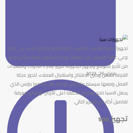
تجهيزات سبا تتضمن تفاصيل كثيرة للغاية وتحتاج لمدير على درجة
وعي عالية ليتمكن من حصرها، ويمر المشروع بعدة مراحل بداية
من تأجير الموقع وتجهيز ديكوراته مروراً بشراء الأدوات والمعدات
فبراير 26, 2023
اللازمة للعمل وحتى الافتتاح واستقبال العملاء، لتدور عجلة
العمل ومعها سيستم متكامل للإدارة مثل جلاميرا بيزنس الذي
يجعل الاسبا ناجح ومتميز مُحققًا أعلى الأرباح، ويمكن معرفة
تفاصيل أكثر عبر التقرير التالي.
تجهيز spa