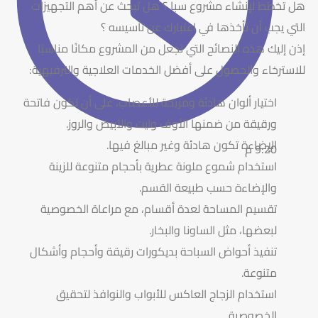
هل تخطط لإنشاء مشروع سبا ؟ هل تبحث عن أهم التجهيزات
التي يجب أن تأخذها في اعتبارك عن تأسيسه ؟
إذن إليك هذه النصائح التي تجعل من المشروع مكانًا مناسبًا
للاسترخاء والحصول على أفضل الخدمات العلاجية والترفيهية:
اختيار ألوان هادئة ومريحة للأعصاب، على أن تكون فاتحة
ورقيقة من ضمنها الأوف وايت والأبيض والروز.
الإضاءة تكون هادئة وغير مبالغ فيها.
9:20 م
استخدام شموع ملونة عطرية بأحجام متنوعة للزينة
والإضاءة حسب طبيعة القسم.
تقسيم المساحة لعدة أقسام، مع مراعاة الخصوصية
لبعضها، مثل الساونا والبخار.
تنفيذ أحواض السباحة بديكورات رقيقة وأحجام وأشكال
متنوعة.
استخدام الزجاج العاكس للأبواب والنوافذ لتحقيق
الخصوصية.