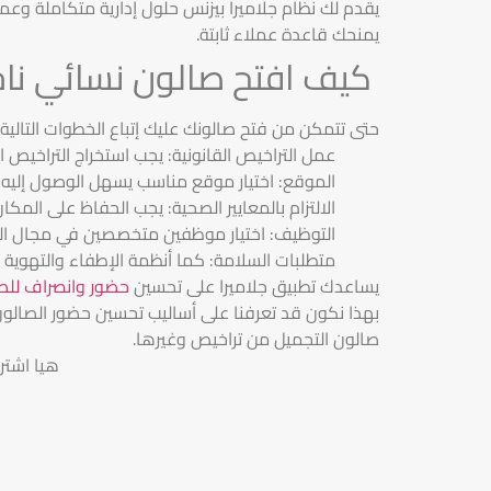
يقدم لك نظام جلاميرا بيزنس حلول إدارية متكاملة وعم
يمنحك قاعدة عملاء ثابتة.
كيف افتح صالون نسائي نا
حتى تتمكن من فتح صالونك عليك إتباع الخطوات التالية:
عمل التراخيص القانونية: يجب استخراج التراخيص ا
الموقع: اختيار موقع مناسب يسهل الوصول إليه
الالتزام بالمعايير الصحية: يجب الحفاظ على ال
التوظيف: اختيار موظفين متخصصين في مجال الت
متطلبات السلامة: كما أنظمة الإطفاء والتهوية و
يساعدك تطبيق جلاميرا على تحسين
حضور وانصراف للص
بهذا نكون قد تعرفنا على أساليب تحسين حضور الصالون
صالون التجميل من تراخيص وغيرها.
هيا اشتر