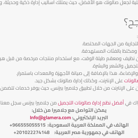
لية لجعل صالونك هو الأفضل، حيث يمتلك أساليب إدارة ذكية وحديثة، و
جح؟
لتجارية من الجهات المختصة.
 ومكتظ بالفئات المستهدفة.
مكان نظيف ومعقم طيلة الوقت، مع استخدام منتجات مرخصة من قبل هيئة
جميل والشعر والبشرة.
الإضاءة، هذا بالإضافة إلى صيانة الأجهزة والمعدات باستمرار.
الونات
على الإنترنت، وكذلك إدارة صالونك بشكل جيد.
 على الإنترنت من خلال تطبيق جلاميرا بيزنس، حيث يوفر خدمات تتضمن 
اك في
أفضل نظم إدارة صالونات التجميل
من جلاميرا بيزنس سجل معنا
يمكن التواصل مع جلاميرا من خلال
:
البريد الإلكتروني
:
Info@glamera.com
الهاتف في المملكة العربية السعودية: 966555055515+
الهاتف في جمهورية مصر العربية: 201022274148+