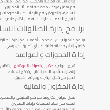
إدارة البيانات الخاصة بالعملاء: قم بعمل ملف 
قم بعمل عروض مخصصة لعملائك المميزين.
التسويق والعروض: قم بالإعلان عن الخصومات وا
الترويج للخدمات: عليك باستعمال نظام جلاميرا 
برنامج إدارة الصالونات النس
برنامج جلاميرا بيزنس واحد من أقوى برامج إدارة الصا
كامل، إلا أن خدماته تغنيك عن أي تطبيق أخر، وهي:
إدارة الحجوزات والمواعيد
تعيين مواعيد
حضور وانصراف الموظفين
وتنظيم ا
إشعارات لتأكيد الحجز تلقائيا وتذكير العملاء.
الحجز من خلال الإنترنت وموقع التطبيق.
إدارة المخزون والمالية
عمل فواتير إلكترونية مع تتبع المتبقي والمدفوع
التنبيه قبل نفاذ المنتجات وإدارة المخزون.
تقديم تقارير رسومية لتوضيح المصروفات والأرباح.