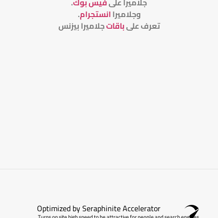
جلاميرا على
فيس بوك
.
وجلاميرا
انستجرام
.
تعرف على
باقات
جلاميرا بيزنس
Optimized by Seraphinite Accelerator
Turns on site high speed to be attractive for people and search engines.