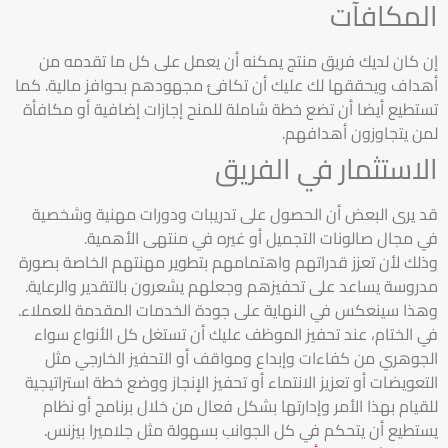
المكافآت
إن كان لديك فريق منتج يمكنه أن يعمل على كل ما تقدمه من
أهداف ويحققها لك عليك أن تكافئ مجهودهم بحوافز مالية. كما
تستطيع أيضا أن تضع خطة شاملة للمنح إجازات إضافية أو مكافأة
لمن يتجاوزون أهدافهم.
الاستثمار في الفريق
قد يرى البعض أن الحصول على تدريبات ودورات مهنية وشخصية
في مجال صالونات التجميل أو غيره في منتهى الأهمية.
وذلك لأن تعزز قدراتهم واهتمامهم بتطوير مهنتهم الخاصة بصورة
مدروسة يساعد على تحفيزهم وجعلهم يشعرون بالتقدير والرعاية.
وهذا سينعكس في النهاية على جودة الخدمات المقدمة للعملاء.
في الختام، عند تحفيز الموظف عليك أن تستغل كل الأنواع سواء
الجوهري من كفاءات وإبداع ومواقف أو التحفيز الخارجي مثل
التعويضات أو تعزيز الانتماء أو تحفيز الإنجاز ووضع خطة استراتيجية
للقيام بهذا الأمر وإدارتها بشكل فعال من خلال برنامج أو نظام
يستطيع أن يتحكم في كل الجوانب بسهولة مثل جلاميرا بيزنس.