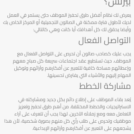
بيزنس؟
يعرض لك نظام أفضل طرق تحفيز الموظف حتى يستمر في العمل
لديك لأطول فترة ممكنة في الصالون التجميلية أو المركز الخاص بك
وأيضا يحقق لك كل أهدافك أيا كانت وهي كالتالي:
التواصل الفعال
يجب عليك كصاحب صالون أن تحرص على التواصل الفعال مع
الموظف. حيث تستطيع عقد اجتماعات سريعة كل صباح معهم
وإعطائهم مساحة كافية للتعبير عن أفكارهم وآرائهم وتوكيل
المهام إليهم والأشياء التي يفترض تحسينها.
مشاركة الخطط
يُعد بقاء الموظف على إطلاع دائم بكل جديد ومشاركته في
الاستراتيجيات والخطط المختلفة. من أهم طرق تحفيز وتعزيز
التعامل معه ومع زملائه الآخرين. لهذا يجب أن تتعرف على آراء
موظفيك وتحرص على طلب رأي كل منهم بصورة شخصية، لأن هذا
يشجعهم على التعبير عن أفكارهم وآرائهم الإبداعية.