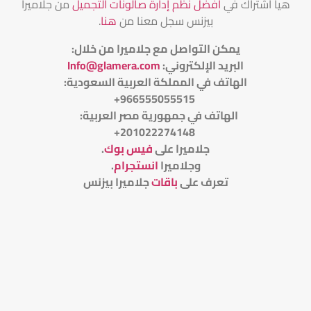
هيا اشتراك في
أفضل نظم إدارة صالونات التجميل
من جلاميرا
بيزنس سجل معنا من
هنا
.
يمكن التواصل مع جلاميرا من خلال
:
البريد الإلكتروني
:
Info@glamera.com
الهاتف في المملكة العربية السعودية:
966555055515+
الهاتف في جمهورية مصر العربية:
201022274148+
جلاميرا على
فيس بوك
.
وجلاميرا
انستجرام
.
تعرف على
باقات
جلاميرا بيزنس