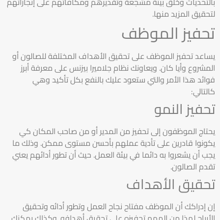
بالتحديات وخلق بيئة مشجعة وتقديرهم ومكافأتهم على إنجازاتهم
لتحقيق المزيد منها.
تحفيز الموظف
يساعد تحفيز الموظف على تحقيق الأهداف المختلفة للصالون أو
المشروع وأيا كان. ويعاونك نظام جلاميرا بيزنس على معرفة أبرز
فوائد هذا الأمر والتي ستعود عليك بالنفع بكل تأكيد وهي
كالتالي:
تحفيز النمو
يحتاج الموظفون إلى تحفيز من المدير أو من صاحب المكان كي
يكونوا قادرين على تأدية عملهم بأحسن مستوى ممكن. وذلك ما
يجب أن يشعروا به دائما في بيئة العمل. حيث أن تطور أدائهم يعني
تقدم الصالون.
تحقيق الأهداف
إن إدراكك أن الموظف مفتاح نجاح العمل وتطور أدائه وتحقيق
الأرباح لهذا من المهم تحفيزه على تحقيق أهدافه. وكذاك يمكنك