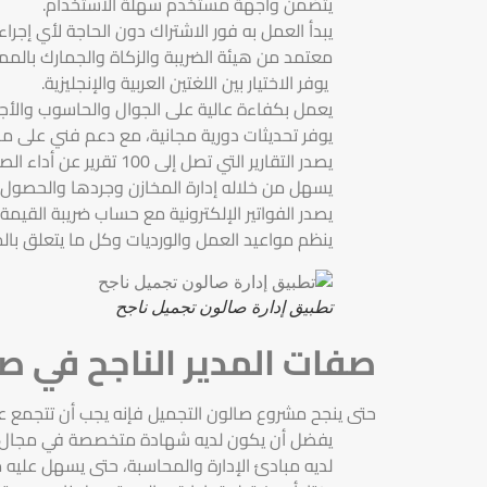
يتضمن واجهة مستخدم سهلة الاستخدام.
يبدأ العمل به فور الاشتراك دون الحاجة لأي إجرا
معتمد من هيئة الضريبة والزكاة والجمارك بالممل
يوفر الاختيار بين اللغتين العربية والإنجليزية.
يعمل بكفاءة عالية على الجوال والحاسوب والأجه
يوفر تحديثات دورية مجانية، مع دعم فني على مدا
يصدر التقارير التي تصل إلى 100 تقرير عن أداء الصالون، مما يسهل الإدارة واتخاذ القرارات.
يسهل من خلاله إدارة المخازن وجردها والحصول عل
يصدر الفواتير الإلكترونية مع حساب ضريبة القي
ينظم مواعيد العمل والورديات وكل ما يتعلق با
تطبيق إدارة صالون تجميل ناجح
صفات المدير الناجح في ص
حتى ينجح مشروع صالون التجميل فإنه يجب أن تتجمع ع
يفضل أن يكون لديه شهادة متخصصة في مجال ا
لديه مبادئ الإدارة والمحاسبة، حتى يسهل عليه م