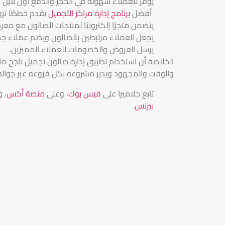
يوفر للعملاء سهولة في الحجز والدفع أون لاين بأ
أفضل
برنامج إدارة مراكز التجميل
يقدم خططًا ترو
يتضمن متجرًا إلكترونيًا لمنتجات الصالون مع معر
يجعل العملاء مرتبطين بالصالون ويضم عملاء جدد ع
يرسل العروض والخصومات للعملاء المميزين.
الخلاصة أن استخدام تطبيق إدارة صالون تجميل ناجح مثل
والوقت والمجهود ويدير مشروعه بكل فروعه عبر جواله و
تابع جلاميرا على
فيس بوك
، وعلى
منصة أكس
، 
بيزنس
.