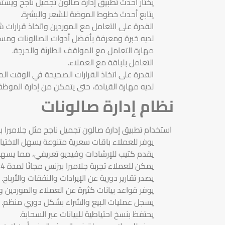
يختار أحدث تطبيق إدارة صالون تجميل ناجح ويست
يتابع أحدث خطوط الموضة للشعر والبشرة.
القدرة على التعامل مع الموردين واتخاذ قرارات ش
لديه خبرة ومعرفة بأفضل أدوات الصالونات ومستح
مهارة التعامل مع المواقف الطارئة والحرجة.
التعامل بلباقة مع العملاء.
القدرة على اتخاذ القرارات الصحيحة في الوقت ال
لديه مهارة القيادة، حتى يتمكن من إدارة الموظ
نظام إدارة صالونات
استخدام تطبيق إدارة صالون تجميل ناجح مثل جلاميرا بي
يوفر للعملاء باقات سعرية متنوعة يسهل الاختيار 
يقدم كتيب للإرشادات وفيديو تعريفي، مما يسهل
يمكن للعملاء تجربة جلاميرا بيزنس مجانًا لمدة 14 يوم، لاختبار مدى توافقه مع المشروع.
يصدر تقارير دورية عن الإيرادات والنفقات والأرباح.
يوفر قواعد بيانات كثيرة عن العملاء والموردين 
يسجل عمليات البيع والشراء بشكل دوري منظم.
يحتفظ بنسخ احتياطية للبيانات عبر السحابة.