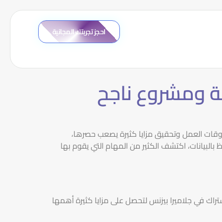
احجز تجربتك المجانية
ة ومشروع ناجح
أوقات العمل وتحقيق مزايا كثيرة يصعب حصرها،
بالبيانات، اكتشف الكثير من المهام التي يقوم بها
اك في جلاميرا بيزنس لتحصل على مزايا كثيرة أهمها