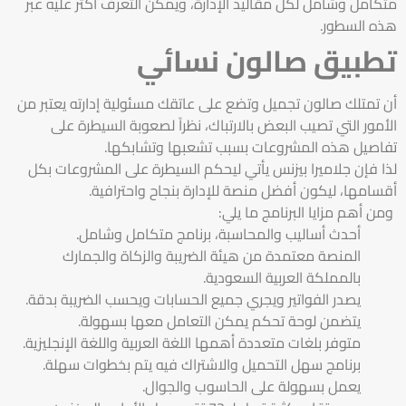
متكامل وشامل لكل مقاليد الإدارة، ويمكن التعرف أكثر عليه عبر
هذه السطور.
تطبيق صالون نسائي
أن تمتلك صالون تجميل وتضع على عاتقك مسئولية إدارته يعتبر من
الأمور التي تصيب البعض بالارتباك، نظراً لصعوبة السيطرة على
تفاصيل هذه المشروعات بسبب تشعبها وتشابكها.
لذا فإن جلاميرا بيزنس يأتي ليحكم السيطرة على المشروعات بكل
أقسامها، ليكون أفضل منصة للإدارة بنجاح واحترافية.
ومن أهم مزايا البرنامج ما يلي:
أحدث أساليب والمحاسبة، برنامج متكامل وشامل.
المنصة معتمدة من هيئة الضريبة والزكاة والجمارك
بالمملكة العربية السعودية.
يصدر الفواتير ويجري جميع الحسابات ويحسب الضريبة بدقة.
يتضمن لوحة تحكم يمكن التعامل معها بسهولة.
متوفر بلغات متعددة أهمها اللغة العربية واللغة الإنجليزية.
برنامج سهل التحميل والاشتراك فيه يتم بخطوات سهلة.
يعمل بسهولة على الحاسوب والجوال.