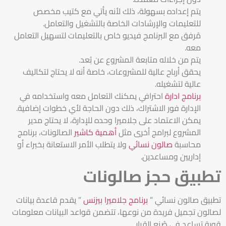
يتم إعداده بسهولة، ذلك لأنه يأتي مع كتيب مخصص
للتعليمات والإرشادات الخاصة بالتشغيل والتعامل.
مُرفق مع البرنامج فيديو خاص بالتعليمات لتسهيل التعامل
معه.
يتم من خلاله متابعة المشروع عن بُعد.
يحقق أرباح عالية للمشروعات، خاصة أنه لا يحتاج لتكاليف
عالية لتشغيله.
برنامج ادارة
احترافي يمكنك التعامل معه واستخدامه في
الإدارة فور الاشتراك، ذلك دون الحاجة لأي خطوات إضافية.
يمكن الاعتماد على جلاميرا وحده للإدارة، لا يحتاج مدير
المشروع لبرامج أخرى مثل
أهمية كاشير
الصالونات، برنامج
محاسبة
صالون نسائي
ولا يتطلب الأمر الاستعانة بخبراء أو
إداريين ومساعدين.
تطبيق حجز صالونات
تطبيق صالون نسائي ”
برنامج جلاميرا بيزنس
” يقدم قاعدة بيانات
لصالون تجميل فريدة من نوعها، تتضمن قواعد البيانات معلومات
قوية تساعد في صُنع القرار.