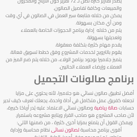
يصدر تقارير كثرة تصل لـ 72 تقرير حول الأرباح والمخزون
والمبيعات وكافة تفاصيل الصالون.
يمكن من خلاله متابعة سير العمل في الصالون في أي وقت
ومن أي مكان بسهولة.
يتم من خلاله إدارة برنامج الحجوزات الخاصة بالعملاء
وتعديلها بسهولة.
يقدم مهام كثيرة بتكلفة معقولة.
يقوم بالترويج لخدمات المشروع وفق خطط تسويق فعالة.
يتميز جلاميرا بوجود برنامج الولاء، من خلاله يتم ضم الميز من
العملاء وإرضاء العملاء الحاليين.
برنامج صالونات التجميل
أفضل تطبيق صالون نسائي هو جلاميرا، لأنه يحتوي على مزايا
تجعله كفريق عمل متكامل في أداة واحدة، يجعلك تعرف كيف تدير
حسابات
صالة رياضية
وصالون نسائي الاعتماد عليه يُدر أرباحًا كبيرة،
لأن صاحب المشروع هو صاحب القرار ويتابع مشروعه باستمرار.
ويمكن القول أن يتمتع بمزايا أخرى كثيرة ، من ضمنها الآتي:
أقوى برنامج محاسبة
لصالون نسائى
نظام محاسبة وإدارة
متطور، تم تصميمه وفق أحدث الطرق التقنية.