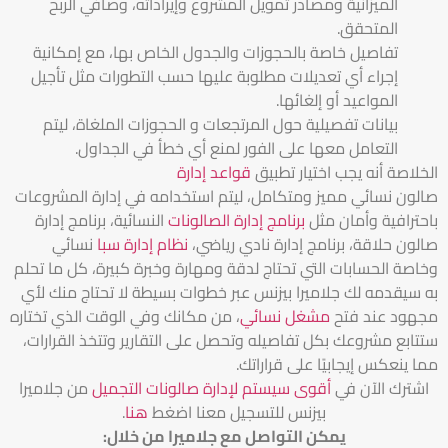
الميزانية ومصادر تمويل المشروع وإيراداته، وصافي الربح
المتحقق.
تفاصيل خاصة بالحجوزات والجدول الخاص بها، مع إمكانية
إجراء أي تعديلات مطلوبة عليها حسب التطورات مثل تأجيل
المواعيد أو إلغائها.
بيانات تفصيلية حول المرتجعات و الحجوزات الملغاة، ليتم
التعامل معها على الفور لمنع أي خطأ في الجداول.
الخلاصة أنه يجب اختيار تطبيق
قواعد إدارة
صالون نسائي مميز ومتكامل، ليتم استخدامه في إدارة المشروعات
باحترافية وأمان مثل
برنامج إدارة الصالونات
النسائية، برنامج إدارة
صالون حلاقة، برنامج إدارة نادي رياضي،
نظام إدارة سبا
نسائي
وخاصة الحسابات التي تحتاج لدقة ومهارة وخبرة كبيرة، كل ما تحلم
به سيقدمه لك جلاميرا بيزنس عبر خطوات بسيطة لا تحتاج منك لأي
مجهود عند فتح
مشغل نسائي
، من مكانك وفي الوقت الذي تختاره
ستتابع مشروعك بكل تفاصيله وتحصل على التقارير وتتخذ القرارات،
مما ينعكس إيجابيًا على قراراتك.
اشترك الآن في
أقوى سيستم لإدارة صالونات التجميل
من جلاميرا
بيزنس للتسجيل معنا اضغط
هنا
.
يمكن التواصل مع جلاميرا من خلال
: